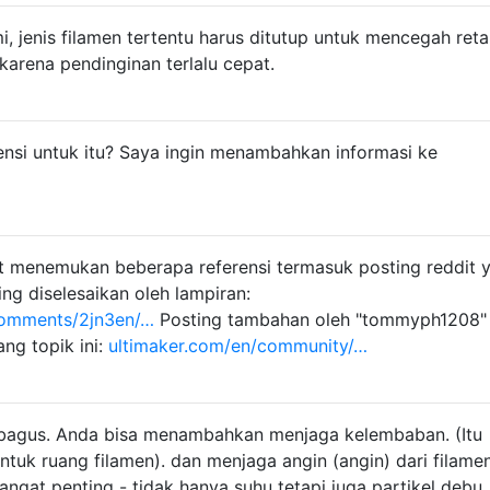
, jenis filamen tertentu harus ditutup untuk mencegah ret
arena pendinginan terlalu cepat.
nsi untuk itu? Saya ingin menambahkan informasi ke
t menemukan beberapa referensi termasuk posting reddit 
g diselesaikan oleh lampiran:
/comments/2jn3en/…
Posting tambahan oleh "tommyph1208"
ng topik ini:
ultimaker.com/en/community/…
bagus. Anda bisa menambahkan menjaga kelembaban. (Itu
untuk ruang filamen). dan menjaga angin (angin) dari filame
ngat penting - tidak hanya suhu tetapi juga partikel debu .