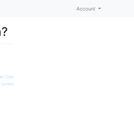
Account
a?
tt Clark
sumber