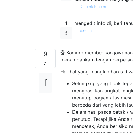
—
Obmerk Kronen
1
mengedit info di, beri tah
—
kamuro
@ Kamuro memberikan jawaban 
9
menambahkan dengan berperan s
Hal-hal yang mungkin harus diw
Selungkup yang tidak tepa
menghasilkan tingkat lengk
menutup bagian atas mesin
berbeda dari yang lebih ja
Delaminasi pasca cetak / 
penutup. Tetapi jika Anda
mencetak, Anda berisiko me