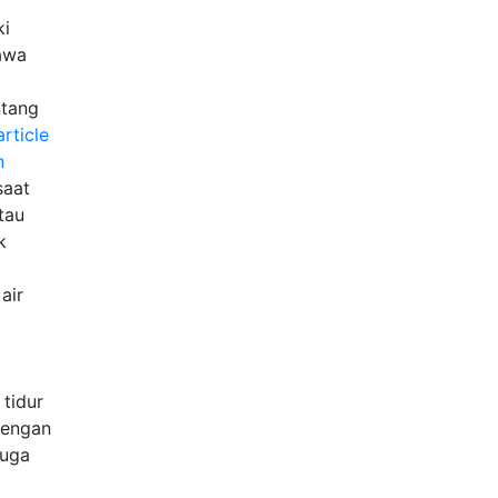
ki
awa
ntang
rticle
n
saat
tau
k
air
 tidur
Dengan
Juga