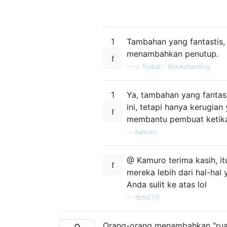
1
Tambahan yang fantastis,
menambahkan penutup.
—
J. Roibal - BlockchainEng
1
Ya, tambahan yang fantas
ini, tetapi hanya kerugia
membantu pembuat ketik
—
kamuro
@ Kamuro terima kasih, it
mereka lebih dari hal-ha
Anda sulit ke atas lol
—
tbm0115
Orang-orang menambahkan "rua