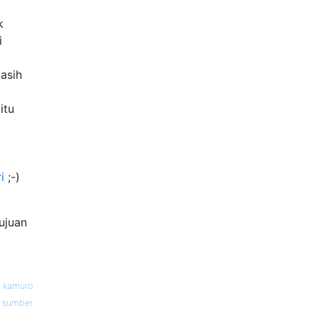
k
i
asih
itu
i
;-)
ujuan
—
kamuro
sumber