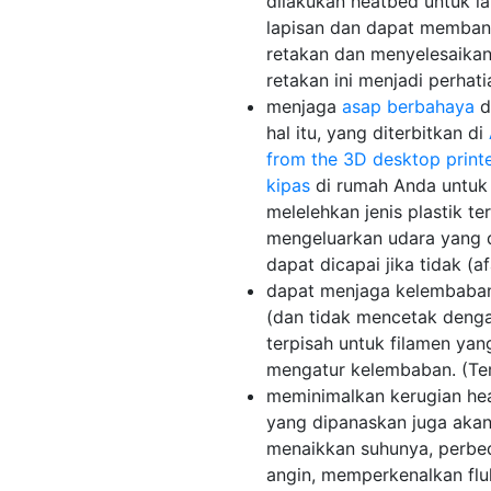
dilakukan heatbed untuk l
lapisan dan dapat membant
retakan dan menyelesaikan
retakan ini menjadi perhat
menjaga
asap berbahaya
d
hal itu, yang diterbitkan di
from the 3D desktop print
kipas
di rumah Anda untuk 
melelehkan jenis plastik t
mengeluarkan udara yang di
dapat dicapai jika tidak (af
dapat menjaga kelembaban d
(dan tidak mencetak dengan
terpisah untuk filamen yan
mengatur kelembaban. (Te
meminimalkan kerugian heat
yang dipanaskan juga aka
menaikkan suhunya, perbed
angin, memperkenalkan fluk