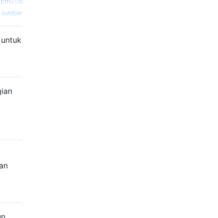
tbm0115
sumber
 untuk
gian
an
un