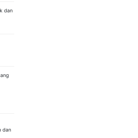
ak dan
yang
n dan
.