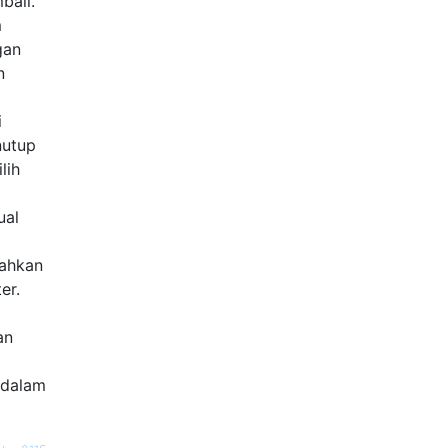
bali.
m
gan
n
i
nutup
lih
ual
bahkan
er.
an
 dalam