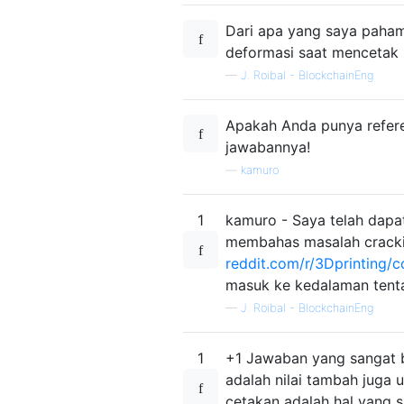
Dari apa yang saya pahami
deformasi saat mencetak k
—
J. Roibal - BlockchainEng
Apakah Anda punya refere
jawabannya!
—
kamuro
1
kamuro - Saya telah dapa
membahas masalah crackin
reddit.com/r/3Dprinting
masuk ke kedalaman tenta
—
J. Roibal - BlockchainEng
1
+1 Jawaban yang sangat 
adalah nilai tambah juga 
cetakan adalah hal yang sa