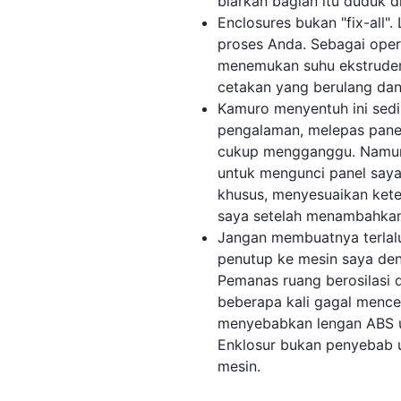
biarkan bagian itu duduk d
Enclosures bukan "fix-all"
proses Anda. Sebagai ope
menemukan suhu ekstruder
cetakan yang berulang dan 
Kamuro menyentuh ini sedik
pengalaman, melepas panel 
cukup mengganggu. Namun, 
untuk mengunci panel saya 
khusus, menyesuaikan kete
saya setelah menambahkan 
Jangan membuatnya terlal
penutup ke mesin saya de
Pemanas ruang berosilasi
beberapa kali gagal mence
menyebabkan lengan ABS u
Enklosur bukan penyebab 
mesin.