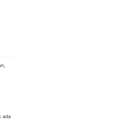
un,
k ada