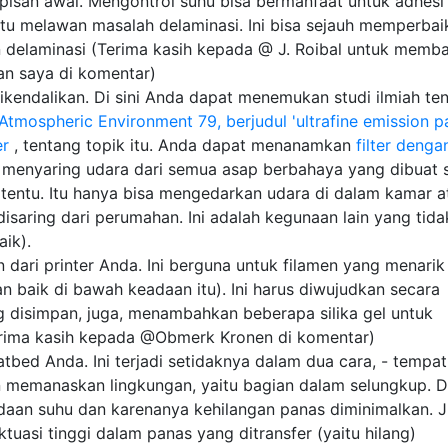
apisan awal. Mengontrol suhu bisa bermanfaat untuk adhesi
u melawan masalah delaminasi. Ini bisa sejauh memperbai
 delaminasi (Terima kasih kepada @ J. Roibal untuk memb
ian saya di komentar)
ikendalikan. Di sini Anda dapat menemukan studi ilmiah te
Atmospheric Environment 79, berjudul 'ultrafine emission pa
er
, tentang topik itu. Anda dapat menanamkan
filter denga
menyaring udara dari semua asap berbahaya yang dibuat 
ertentu. Itu hanya bisa mengedarkan udara di dalam kamar a
saring dari perumahan. Ini adalah kegunaan lain yang tida
aik).
ari printer Anda. Ini berguna untuk filamen yang menarik 
 baik di bawah keadaan itu). Ini harus diwujudkan secara
g disimpan, juga, menambahkan beberapa silika gel untuk
rima kasih kepada @Obmerk Kronen di komentar)
bed Anda. Ini terjadi setidaknya dalam dua cara, - tempat
n memanaskan lingkungan, yaitu bagian dalam selungkup. 
aan suhu dan karenanya kehilangan panas diminimalkan. 
tuasi tinggi dalam panas yang ditransfer (yaitu hilang)