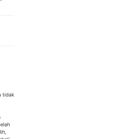
 tidak
a
telah
ih,