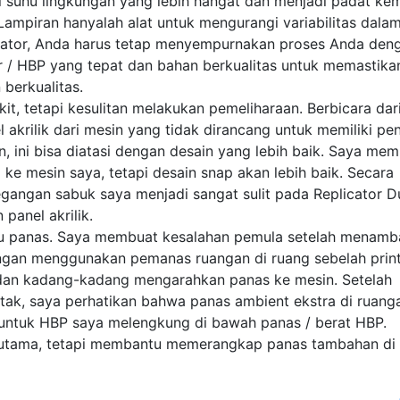
i suhu lingkungan yang lebih hangat dan menjadi padat kem
. Lampiran hanyalah alat untuk mengurangi variabilitas dala
rator, Anda harus tetap menyempurnakan proses Anda den
 / HBP yang tepat dan bahan berkualitas untuk memastika
berkualitas.
it, tetapi kesulitan melakukan pemeliharaan. Berbicara dar
akrilik dari mesin yang tidak dirancang untuk memiliki pe
ini bisa diatasi dengan desain yang lebih baik. Saya memi
ke mesin saya, tetapi desain snap akan lebih baik. Secara
gangan sabuk saya menjadi sangat sulit pada Replicator D
panel akrilik.
u panas. Saya membuat kesalahan pemula setelah menam
ngan menggunakan pemanas ruangan di ruang sebelah print
 dan kadang-kadang mengarahkan panas ke mesin. Setelah
tak, saya perhatikan bahwa panas ambient ekstra di ruang
ntuk HBP saya melengkung di bawah panas / berat HBP.
utama, tetapi membantu memerangkap panas tambahan di