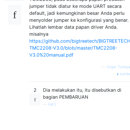
jumper tidak diatur ke mode UART secara
default, jadi kemungkinan besar Anda perlu
menyolder jumper ke konfigurasi yang benar.
Lihatlah lembar data papan driver Anda.
misalnya
https://github.com/bigtreetech/BIGTREETEC
TMC2208-V3.0/blob/master/TMC2208-
V3.0%20manual.pdf
—
Grigor Toniky
sumb
2
Dia melakukan itu, itu disebutkan di
bagian PEMBARUAN
—
FarO