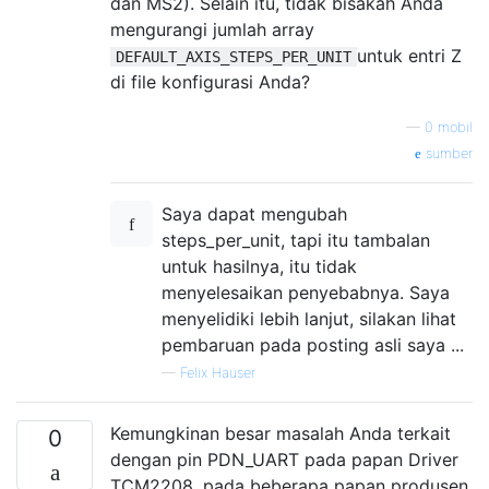
dan MS2). Selain itu, tidak bisakah Anda
mengurangi jumlah array
untuk entri Z
DEFAULT_AXIS_STEPS_PER_UNIT
di file konfigurasi Anda?
—
0 mobil
sumber
Saya dapat mengubah
steps_per_unit, tapi itu tambalan
untuk hasilnya, itu tidak
menyelesaikan penyebabnya. Saya
menyelidiki lebih lanjut, silakan lihat
pembaruan pada posting asli saya ...
—
Felix Hauser
Kemungkinan besar masalah Anda terkait
0
dengan pin PDN_UART pada papan Driver
TCM2208, pada beberapa papan produsen