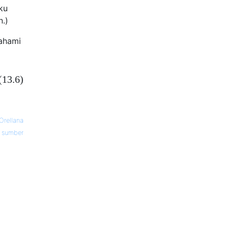
ku
.)
ahami
(13.6)
Orellana
sumber