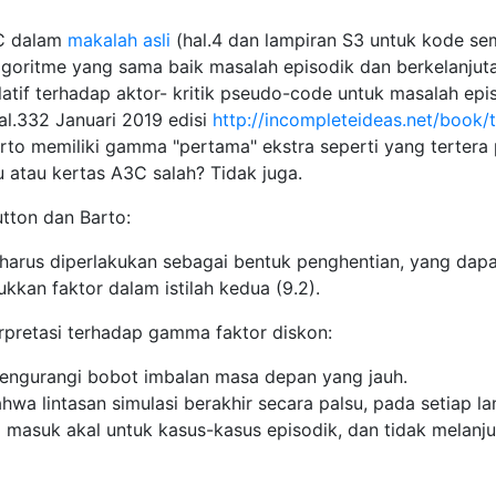
3C dalam
makalah asli
(hal.4 dan lampiran S3 untuk kode se
algoritme yang sama baik masalah episodik dan berkelanjut
atif terhadap aktor- kritik pseudo-code untuk masalah epi
al.332 Januari 2019 edisi
http://incompleteideas.net/book/
rto memiliki gamma "pertama" ekstra seperti yang tertera
 atau kertas A3C salah? Tidak juga.
utton dan Barto:
 harus diperlakukan sebagai bentuk penghentian, yang dap
kan faktor dalam istilah kedua (9.2).
rpretasi terhadap gamma faktor diskon:
 mengurangi bobot imbalan masa depan yang jauh.
ahwa lintasan simulasi berakhir secara palsu, pada setiap l
a masuk akal untuk kasus-kasus episodik, dan tidak melanj