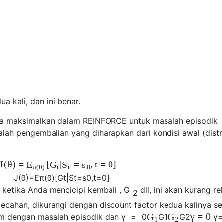
 kali, dan ini benar.
oba maksimalkan dalam REINFORCE untuk masalah episodik
ah pengembalian yang diharapkan dari kondisi awal (distr
J
(
θ
)
=
[
|
=
,
t
=
0
]
E
G
S
s
π
(
θ
)
t
t
0
J
(
θ
)
=
E
π
(
θ
)
[
G
t
|
S
t
=
s
0
,
t
=
0
]
, ketika Anda mencicipi kembali
,
G
dll, ini akan kurang re
2
ahan, dikurangi dengan discount factor kedua kalinya se
γ
=
0
G
G
rim dengan masalah episodik dan
γ
=
0
G
1
G
2
γ
1
2