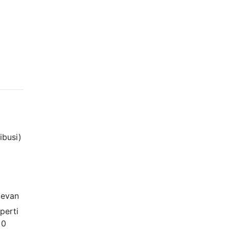
ibusi)
levan
perti
=
0