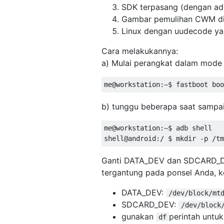
SDK terpasang (dengan adb
Gambar pemulihan CWM diu
Linux dengan uudecode yang
Cara melakukannya:
a) Mulai perangkat dalam mode
b) tunggu beberapa saat sampa
me@workstation:~$ adb shell  

Ganti DATA_DEV dan SDCARD_DE
tergantung pada ponsel Anda, k
DATA_DEV:
/dev/block/mt
SDCARD_DEV:
/dev/block
gunakan
perintah untu
df