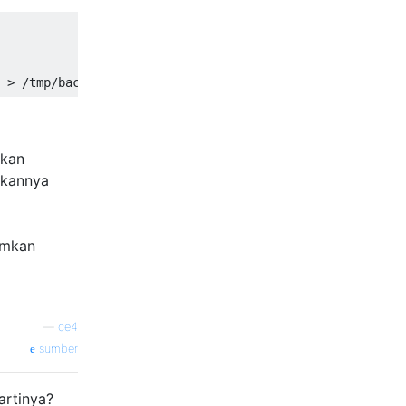
kkan
mkannya
imkan
—
ce4
sumber
artinya?