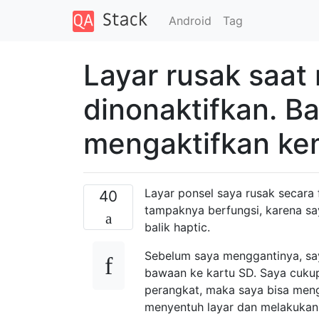
Android
Tag
Layar rusak saa
dinonaktifkan. B
mengaktifkan ke
Layar ponsel saya rusak secara 
40
tampaknya berfungsi, karena s
balik haptic.
Sebelum saya menggantinya, sa
bawaan ke kartu SD. Saya cuku
perangkat, maka saya bisa me
menyentuh layar dan melakukan 