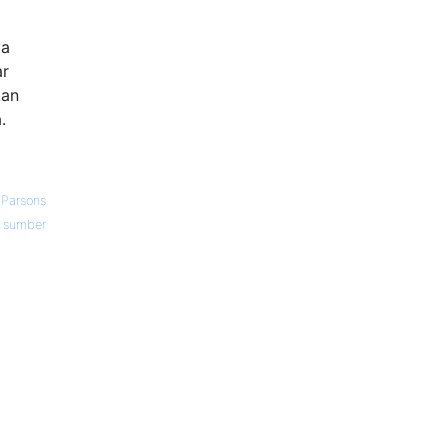
ya
ar
kan
.
 Parsons
sumber