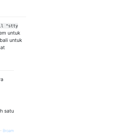
ll "stty
tem untuk
bali untuk
at
ya
h satu
—
Broam