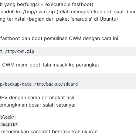
 yang berfungsi + executable fastboot)
nduh ke /tmp/cwm.zip (telah mengaktifkan adb saat dimu
 terinstal (bagian dari paket 'sharutils' di Ubuntu)
 fastboot dan boot pemulihan CWM dengan cara ini
i CWM mem-boot, lalu masuk ke perangkat
V dengan nama perangkat asli
emungkinan besar salah satunya:
dblock*
/mmcblk*
k menemukan kandidat berdasarkan ukuran.