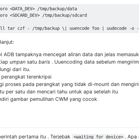
oro <DATA_DEV> /tmp/backup/data  

oro <SDCARD_DEV> /tmp/backup/sdcard  

lanjut:
ol ADB tampaknya mencegat aliran data dan jelas memasu
tiap
umpan
satu
baris
. Uuencoding data sebelum mengiri
ungi dari itu.
perangkat terenkripsi
gi proses pada perangkat yang tidak di-mount dan mengir
tu per satu dan mencari tahu untuk apa setelah itu
ndiri gambar pemulihan CWM yang cocok
perintah pertama itu . Terjebak
. Apa 
<waiting for device>