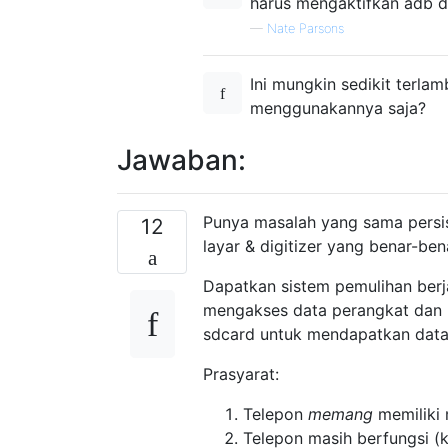
harus mengaktifkan adb di
—
Nate Parsons
Ini mungkin sedikit terlam
menggunakannya saja?
Jawaban:
Punya masalah yang sama persis
12
layar & digitizer yang benar-be
Dapatkan sistem pemulihan berj
mengakses data perangkat dan
sdcard untuk mendapatkan data 
Prasyarat:
Telepon
memang
memiliki
Telepon masih berfungsi (k