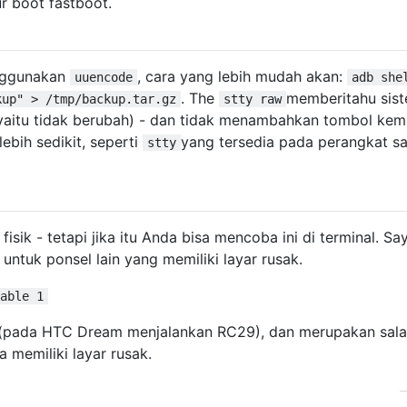
ur boot fastboot.
enggunakan
, cara yang lebih mudah akan:
uuencode
adb she
. The
memberitahu sis
kup" > /tmp/backup.tar.gz
stty raw
yaitu tidak berubah) - dan tidak menambahkan tombol kem
lebih sedikit, seperti
yang tersedia pada perangkat sa
stty
isik - tetapi jika itu Anda bisa mencoba ini di terminal. Sa
 untuk ponsel lain yang memiliki layar rusak.
able 1
(pada HTC Dream menjalankan RC29), dan merupakan sala
 memiliki layar rusak.