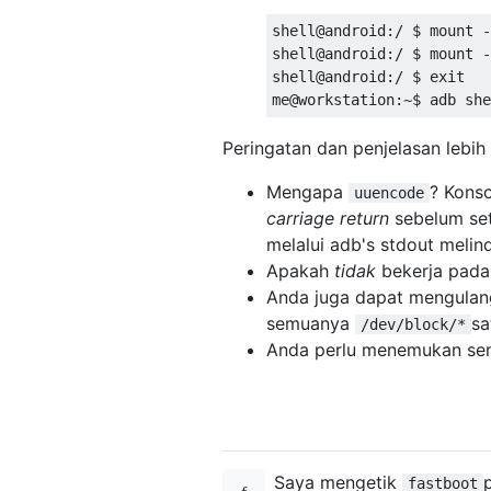
shell@android:/ $ mount -
shell@android:/ $ mount -
shell@android:/ $ exit  

Peringatan dan penjelasan lebih 
Mengapa
? Kons
uuencode
carriage return
sebelum se
melalui adb's stdout melind
Apakah
tidak
bekerja pada 
Anda juga dapat mengulan
semuanya
sa
/dev/block/*
Anda perlu menemukan se
Saya mengetik
fastboot