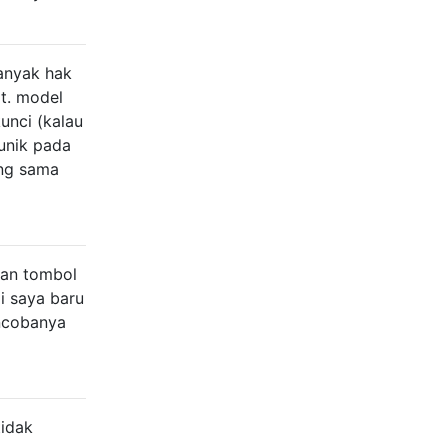
anyak hak
t. model
unci (kalau
unik pada
ung sama
han tombol
i saya baru
encobanya
tidak