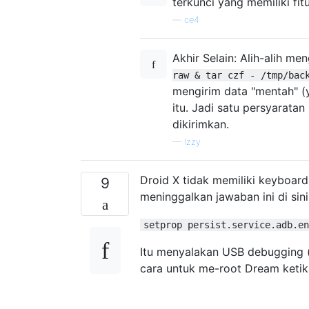
terkunci yang memiliki fit
—
ce4
Akhir Selain: Alih-alih m
raw & tar czf - /tmp/bac
mengirim data "mentah" (
itu. Jadi satu persyaratan 
dikirimkan.
—
Izzy
Droid X tidak memiliki keyboard f
9
meninggalkan jawaban ini di sini
setprop persist.service.adb.en
Itu menyalakan USB debugging 
cara untuk me-root Dream ketika