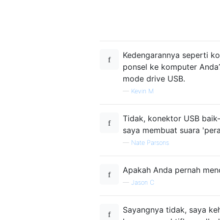
Kedengarannya seperti k
ponsel ke komputer Anda
mode drive USB.
—
Kevin M
Tidak, konektor USB baik-
saya membuat suara 'peran
—
Nate Parsons
Apakah Anda pernah menc
—
Jason C
Sayangnya tidak, saya ke