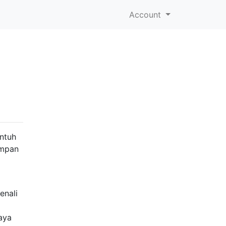
Account
entuh
umpan
enali
aya