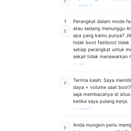
—
Jason C
1
Perangkat dalam mode fa
atau sedang menunggu A
apa yang kamu punya? Jik
tidak boot fastboot tida
setiap perangkat untuk 
sekali tidak menawarkan 
—
ce4
Terima kasih. Saya memil
daya + volume saat boot?
saja membacanya di situs
ketika saya pulang kerja.
—
Jason C
Anda mungkin perlu mempe