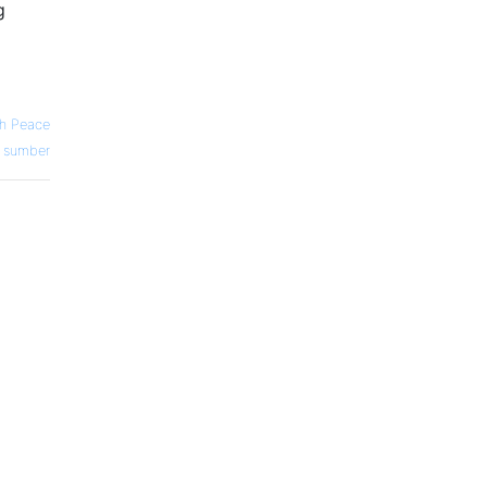
g
th Peace
sumber