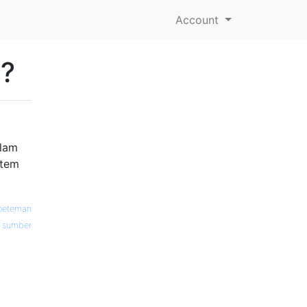
Account
n?
alam
stem
oeteman
sumber