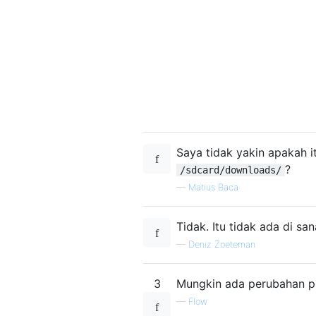
Saya tidak yakin apakah i
?
/sdcard/downloads/
—
Matius Baca
Tidak. Itu tidak ada di san
—
Deniz Zoeteman
3
Mungkin ada perubahan p
—
Flow