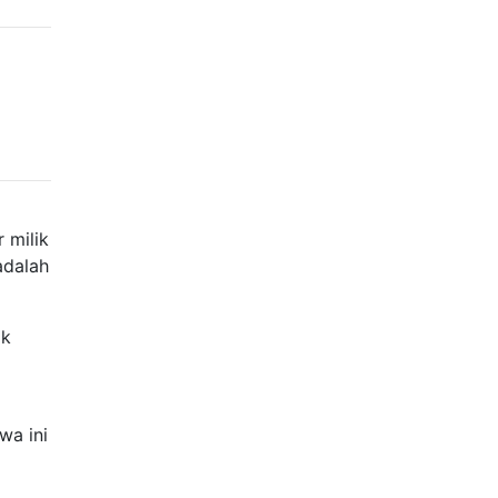
 milik
adalah
ak
wa ini