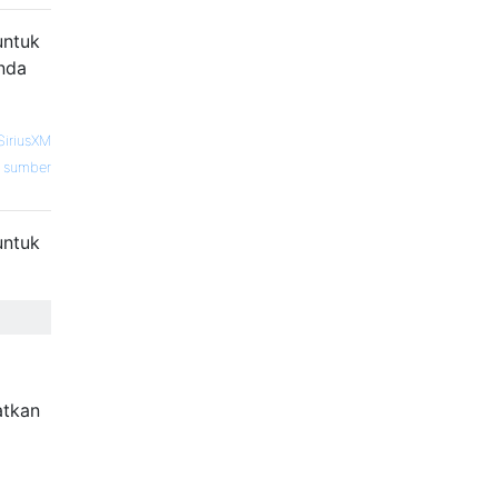
untuk
Anda
SiriusXM
sumber
untuk
atkan