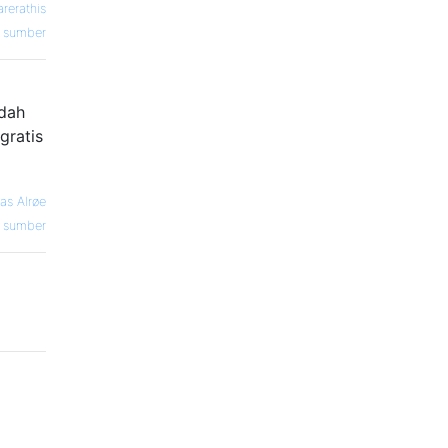
arerathis
sumber
udah
gratis
as Alrøe
sumber