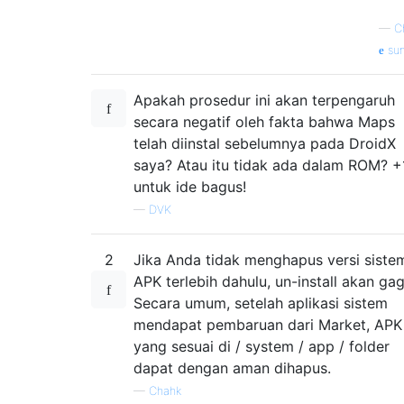
—
C
su
Apakah prosedur ini akan terpengaruh
secara negatif oleh fakta bahwa Maps
telah diinstal sebelumnya pada DroidX
saya? Atau itu tidak ada dalam ROM? +
untuk ide bagus!
—
DVK
2
Jika Anda tidak menghapus versi siste
APK terlebih dahulu, un-install akan gag
Secara umum, setelah aplikasi sistem
mendapat pembaruan dari Market, APK
yang sesuai di / system / app / folder
dapat dengan aman dihapus.
—
Chahk