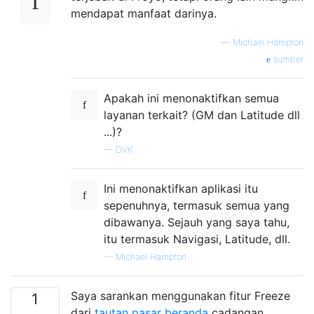
mendapat manfaat darinya.
—
Michael Hampton
sumber
Apakah ini menonaktifkan semua
layanan terkait? (GM dan Latitude dll
...)?
—
DVK
Ini menonaktifkan aplikasi itu
sepenuhnya, termasuk semua yang
dibawanya. Sejauh yang saya tahu,
itu termasuk Navigasi, Latitude, dll.
—
Michael Hampton
Saya sarankan menggunakan fitur Freeze
1
dari
tautan pasar
beranda
cadangan