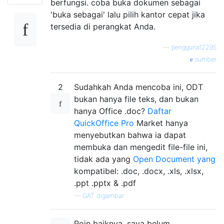
berfungsi. coba buka dokumen sebagai
'buka sebagai' lalu pilih kantor cepat jika
tersedia di perangkat Anda.
—
pengguna12295
sumber
2
Sudahkah Anda mencoba ini, ODT
bukan hanya file teks, dan bukan
hanya Office .doc?
Daftar
QuickOffice Pro
Market hanya
menyebutkan bahwa ia dapat
membuka dan mengedit file-file ini,
tidak ada yang
Open Document yang
kompatibel: .doc, .docx, .xls, .xlsx,
.ppt .pptx & .pdf
—
GAT digambar
Poin baiknya, saya belum