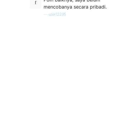
mencobanya secara pribadi.
—
user12295