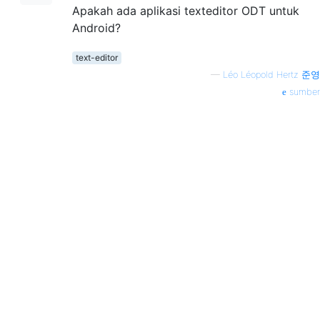
Apakah ada aplikasi texteditor ODT untuk
Android?
text-editor
—
Léo Léopold Hertz 준영
sumber