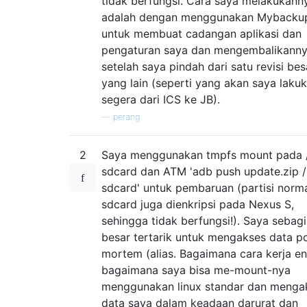
tidak berfungsi. Cara saya melakukann
adalah dengan menggunakan Mybacku
untuk membuat cadangan aplikasi dan
pengaturan saya dan mengembalikann
setelah saya pindah dari satu revisi bes
yang lain (seperti yang akan saya laku
segera dari ICS ke JB).
—
perang
2
Saya menggunakan tmpfs mount pada 
sdcard dan ATM 'adb push update.zip /
sdcard' untuk pembaruan (partisi norma
sdcard juga dienkripsi pada Nexus S,
sehingga tidak berfungsi!). Saya sebag
besar tertarik untuk mengakses data p
mortem (alias. Bagaimana cara kerja en
bagaimana saya bisa me-mount-nya
menggunakan linux standar dan menga
data saya dalam keadaan darurat dan