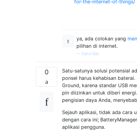
for-the-internet-of-things/
ya, ada colokan yang
men
pilihan di internet.
—
Rahul Bali
Satu-satunya solusi potensial 
0
ponsel harus kehabisan baterai
Ground, karena standar USB men
pin diizinkan untuk diberi energ
pengisian daya Anda, menyebabk
Sejauh aplikasi, tidak ada cara
dengan cara ini; BatteryManager
aplikasi pengguna.