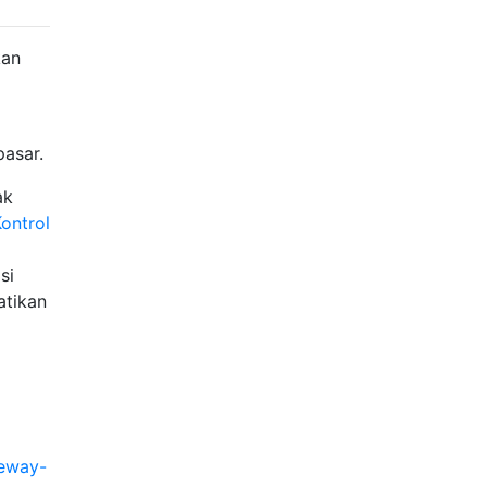
kan
asar.
ak
Kontrol
si
atikan
teway-