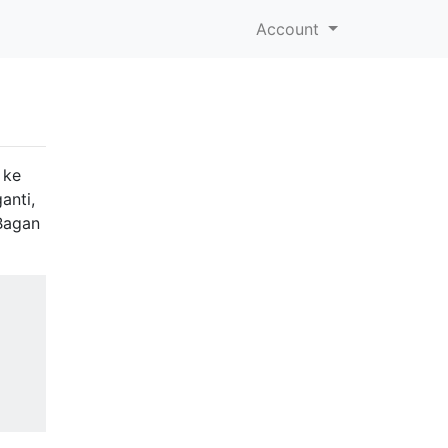
Account
 ke
anti,
Bagan