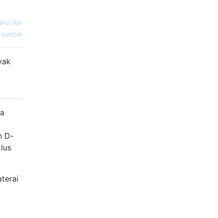
ahul Bali
sumber
yak
ga
n D-
klus
terai