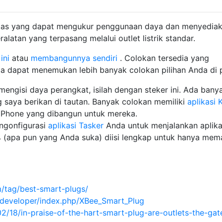
rdas yang dapat mengukur penggunaan daya dan menyedia
latan yang terpasang melalui outlet listrik standar.
ini
atau
membangunnya sendiri
. Colokan tersedia yang
a dapat menemukan lebih banyak colokan pilihan Anda di p
mengisi daya perangkat, isilah dengan steker ini. Ada bany
ng saya berikan di tautan. Banyak colokan memiliki
aplikasi 
iPhone yang dibangun untuk mereka.
engonfigurasi
aplikasi Tasker
Anda untuk menjalankan aplika
0% (apa pun yang Anda suka) diisi lengkap untuk hanya mem
/tag/best-smart-plugs/
/developer/index.php/XBee_Smart_Plug
2/18/in-praise-of-the-hart-smart-plug-are-outlets-the-ga