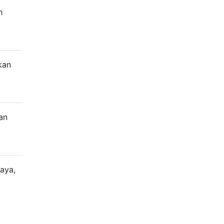
h
kan
an
aya,