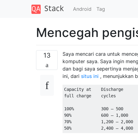
Android
Tag
Mencegah pengi
Saya mencari cara untuk menceg
13
komputer saya. Saya ingin mengu
dan bagi saya sepertinya menj
ini, dari
situs ini
, menunjukkan b
Capacity at    Discharge

full charge    cycles

100%           300 – 500

90%            600 – 1,000

70%            1,200 – 2,000
