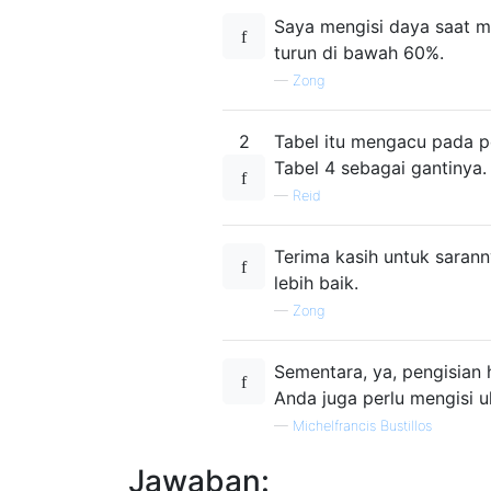
Saya mengisi daya saat m
turun di bawah 60%.
—
Zong
2
Tabel itu mengacu pada 
Tabel 4 sebagai gantinya.
—
Reid
Terima kasih untuk saran
lebih baik.
—
Zong
Sementara, ya, pengisian
Anda juga perlu mengisi ul
—
Michelfrancis Bustillos
Jawaban: