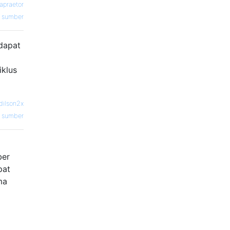
apraetor
sumber
 dapat
iklus
dilson2x
sumber
ber
pat
ma