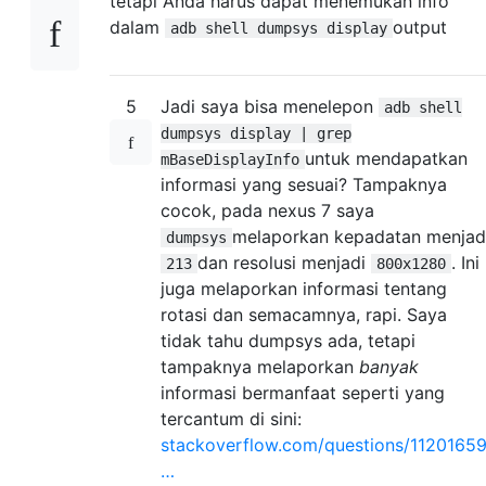
tetapi Anda harus dapat menemukan info
dalam
output
adb shell dumpsys display
5
Jadi saya bisa menelepon
adb shell
dumpsys display | grep
untuk mendapatkan
mBaseDisplayInfo
informasi yang sesuai? Tampaknya
cocok, pada nexus 7 saya
melaporkan kepadatan menjad
dumpsys
dan resolusi menjadi
. Ini
213
800x1280
juga melaporkan informasi tentang
rotasi dan semacamnya, rapi. Saya
tidak tahu dumpsys ada, tetapi
tampaknya melaporkan
banyak
informasi bermanfaat seperti yang
tercantum di sini:
stackoverflow.com/questions/11201659
…