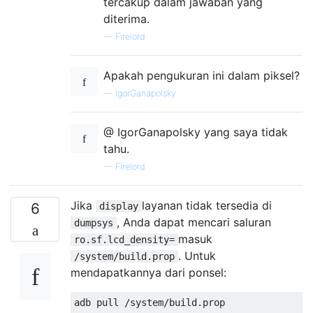
tercakup dalam jawaban yang
diterima.
—
Firelord
Apakah pengukuran ini dalam piksel?
—
IgorGanapolsky
@ IgorGanapolsky yang saya tidak
tahu.
—
Firelord
Jika
layanan tidak tersedia di
6
display
, Anda dapat mencari saluran
dumpsys
masuk
ro.sf.lcd_density=
. Untuk
/system/build.prop
mendapatkannya dari ponsel: