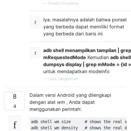
—
Ehtesh Choudhury
Iya. masalahnya adalah bahwa ponsel
yang berbeda dapat memiliki format
yang berbeda dari baris ini
adb shell menampilkan tampilan | gre
mRequestedMode
Kemudian
adb shell
dumpsys display | grep mMode = {id 
untuk mendapatkan modeinfo
—
Lava Sangeetham
Dalam versi Android yang dilengkapi
8
dengan alat
wm
, Anda dapat
menggunakan perintah:
adb shell wm size      # shows the real siz