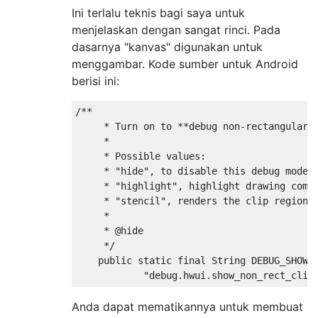
Ini terlalu teknis bagi saya untuk
menjelaskan dengan sangat rinci. Pada
dasarnya "kanvas" digunakan untuk
menggambar. Kode sumber untuk Android
berisi ini:
/**

     * Turn on to **debug non-rectangular c
     *

     * Possible values:

     * "hide", to disable this debug mode

     * "highlight", highlight drawing comma
     * "stencil", renders the clip region o
     *

     * @hide

     */

    public static final String DEBUG_SHOW_N
Anda dapat mematikannya untuk membuat