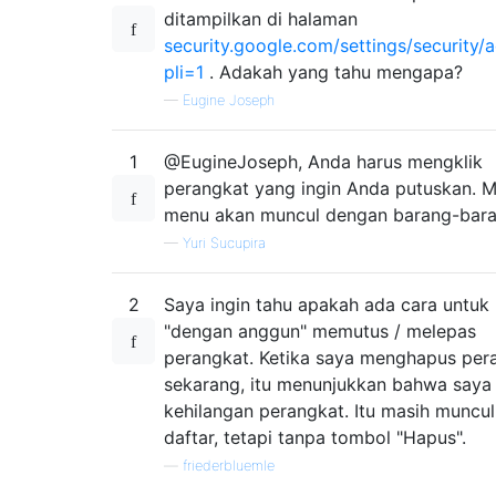
ditampilkan di halaman
security.google.com/settings/security/a
pli=1
. Adakah yang tahu mengapa?
—
Eugine Joseph
1
@EugineJoseph, Anda harus mengklik
perangkat yang ingin Anda putuskan. 
menu akan muncul dengan barang-baran
—
Yuri Sucupira
2
Saya ingin tahu apakah ada cara untuk
"dengan anggun" memutus / melepas
perangkat. Ketika saya menghapus per
sekarang, itu menunjukkan bahwa saya
kehilangan perangkat. Itu masih muncu
daftar, tetapi tanpa tombol "Hapus".
—
friederbluemle