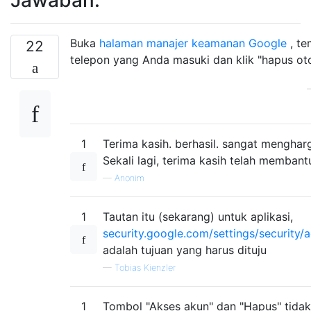
Buka
halaman manajer keamanan Google
, t
22
telepon yang Anda masuki dan klik "hapus otor
1
Terima kasih. berhasil. sangat mengharga
Sekali lagi, terima kasih telah membant
—
Anonim
1
Tautan itu (sekarang) untuk aplikasi,
security.google.com/settings/security/a
adalah tujuan yang harus dituju
—
Tobias Kienzler
1
Tombol "Akses akun" dan "Hapus" tidak