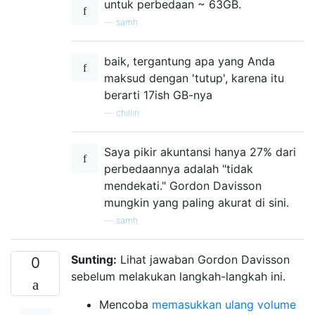
untuk perbedaan ~ 63GB.
—
samh
baik, tergantung apa yang Anda
maksud dengan 'tutup', karena itu
berarti 17ish GB-nya
—
chillin
Saya pikir akuntansi hanya 27% dari
perbedaannya adalah "tidak
mendekati." Gordon Davisson
mungkin yang paling akurat di sini.
—
samh
Sunting:
Lihat jawaban Gordon Davisson
0
sebelum melakukan langkah-langkah ini.
Mencoba
memasukkan ulang volume