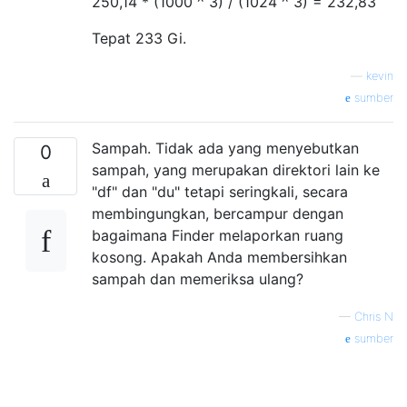
250,14 * (1000 ^ 3) / (1024 ^ 3) = 232,83
Tepat 233 Gi.
—
kevin
sumber
Sampah. Tidak ada yang menyebutkan
0
sampah, yang merupakan direktori lain ke
"df" dan "du" tetapi seringkali, secara
membingungkan, bercampur dengan
bagaimana Finder melaporkan ruang
kosong. Apakah Anda membersihkan
sampah dan memeriksa ulang?
—
Chris N
sumber