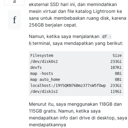
eksternal SSD hari ini, dan memindahkan
mesin virtual dan file katalog Lightroom ke
sana untuk membebaskan ruang disk, karena
256GB berjalan cepat.
Namun, ketika saya menjalankan
df -
terminal, saya mendapatkan yang berikut:
h
Filesystem                          Size   
/dev/disk0s2                       233Gi  1
devfs                              187Ki  1
map -hosts                           0Bi   
map auto_home                        0Bi   
localhost:/19YSQKN76Bmz377sW5fOwp  233Gi  2
Menurut itu, saya menggunakan 118GB dan
115GB gratis. Namun, ketika saya
mendapatkan info dari drive di desktop, saya
mendapatkannya