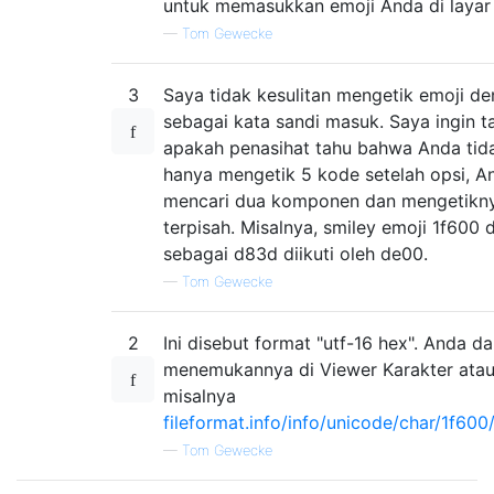
untuk memasukkan emoji Anda di layar 
—
Tom Gewecke
3
Saya tidak kesulitan mengetik emoji de
sebagai kata sandi masuk. Saya ingin t
apakah penasihat tahu bahwa Anda tid
hanya mengetik 5 kode setelah opsi, A
mencari dua komponen dan mengetikny
terpisah. Misalnya, smiley emoji 1f600 d
sebagai d83d diikuti oleh de00.
—
Tom Gewecke
2
Ini disebut format "utf-16 hex". Anda d
menemukannya di Viewer Karakter atau
misalnya
fileformat.info/info/unicode/char/1f600
—
Tom Gewecke