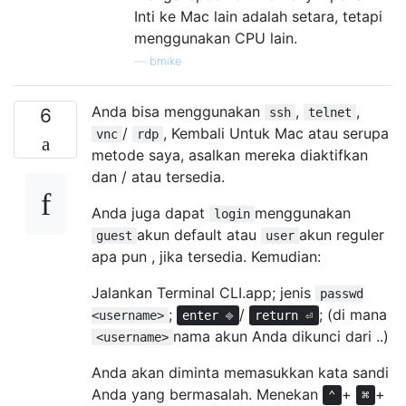
Inti ke Mac lain adalah setara, tetapi
menggunakan CPU lain.
—
bmike
Anda bisa menggunakan
,
,
6
ssh
telnet
/
, Kembali Untuk Mac atau serupa
vnc
rdp
metode saya, asalkan mereka diaktifkan
dan / atau tersedia.
Anda juga dapat
menggunakan
login
akun default atau
akun reguler
guest
user
apa pun , jika tersedia. Kemudian:
Jalankan Terminal CLI.app; jenis
passwd
;
/
; (di mana
<username>
enter ⎆
return ⏎
nama akun Anda dikunci dari ..)
<username>
Anda akan diminta memasukkan kata sandi
Anda yang bermasalah. Menekan
+
+
⌃
⌘