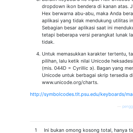
dropdown ikon bendera di kanan atas. J
Hex berwarna abu-abu, maka Anda ber
aplikasi yang tidak mendukung utilitas in
Sebagian besar aplikasi saat ini menduk
tetapi beberapa versi perangkat lunak 
tidak.
Untuk memasukkan karakter tertentu, t
pilihan, lalu ketik nilai Unicode heksade
(mis. 044D = Cyrillic э). Bagan yang me
Unicode untuk berbagai skrip tersedia d
www.unicode.org/charts.
http://symbolcodes.tlt.psu.edu/keyboards/m
—
pengg
1
Ini bukan omong kosong total, hanya ti