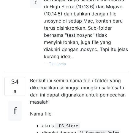
di High Sierra (10.13.6) dan Mojave
(10.14.5) dan bahkan dengan file
.nosync di setiap Mac, konten baru
terus disinkronkan. Sub-folder
bernama "test.nosync" tidak
menyinkronkan, juga file yang
diakhiri dengan .nosync. Tapi itu jelas
kurang ideal.
—
TJ Luoma
Berikut ini semua nama file / folder yang
34
dikecualikan sehingga mungkin salah satu
dari ini dapat digunakan untuk pemecahan
masalah:
Nama file:
aku s
.DS_Store
dimulai dengan
(A Document Being