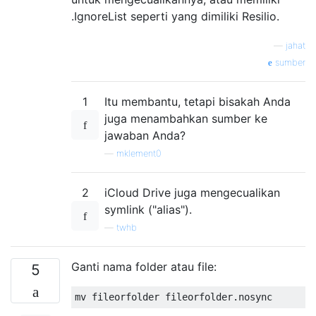
.IgnoreList seperti yang dimiliki Resilio.
—
jahat
sumber
1
Itu membantu, tetapi bisakah Anda
juga menambahkan sumber ke
jawaban Anda?
—
mklement0
2
iCloud Drive juga mengecualikan
symlink ("alias").
—
twhb
Ganti nama folder atau file:
5