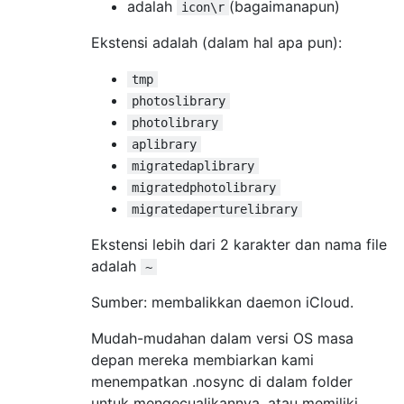
adalah
(bagaimanapun)
icon\r
Ekstensi adalah (dalam hal apa pun):
tmp
photoslibrary
photolibrary
aplibrary
migratedaplibrary
migratedphotolibrary
migratedaperturelibrary
Ekstensi lebih dari 2 karakter dan nama file
adalah
~
Sumber: membalikkan daemon iCloud.
Mudah-mudahan dalam versi OS masa
depan mereka membiarkan kami
menempatkan .nosync di dalam folder
untuk mengecualikannya, atau memiliki