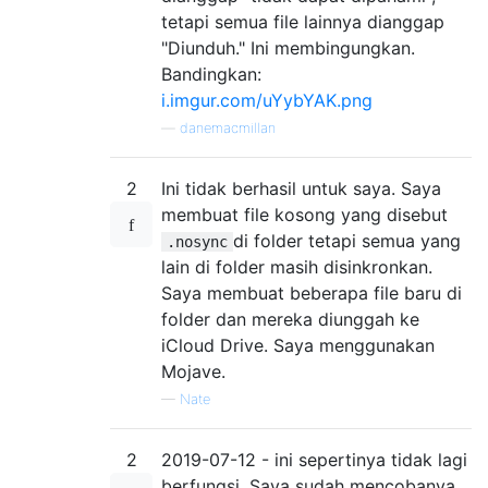
tetapi semua file lainnya dianggap
"Diunduh." Ini membingungkan.
Bandingkan:
i.imgur.com/uYybYAK.png
—
danemacmillan
2
Ini tidak berhasil untuk saya. Saya
membuat file kosong yang disebut
di folder tetapi semua yang
.nosync
lain di folder masih disinkronkan.
Saya membuat beberapa file baru di
folder dan mereka diunggah ke
iCloud Drive. Saya menggunakan
Mojave.
—
Nate
2
2019-07-12 - ini sepertinya tidak lagi
berfungsi. Saya sudah mencobanya