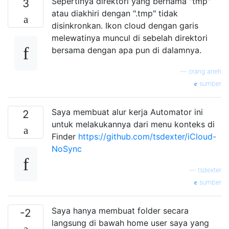
Sepertinya direktori yang bernama "tmp"
3
atau diakhiri dengan ".tmp" tidak
disinkronkan. Ikon cloud dengan garis
melewatinya muncul di sebelah direktori
bersama dengan apa pun di dalamnya.
—
orang aneh
sumber
Saya membuat alur kerja Automator ini
2
untuk melakukannya dari menu konteks di
Finder
https://github.com/tsdexter/iCloud-
NoSync
—
tsdexter
sumber
Saya hanya membuat folder secara
-2
langsung di bawah home user saya yang