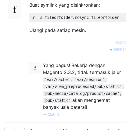
Buat symlink yang disinkronkan:
Ulangi pada setiap mesin.
—
Appyx
sumber
Yang bagus! Bekerja dengan
Magento 2.3.2, tidak termasuk jalur
'var/cache', 'var/session',
'var/view_preprocessed/pub/static',
'pub/media/catalog/product/cache',
akan menghemat
'pub/static'
banyak usia baterai!
—
Matt R