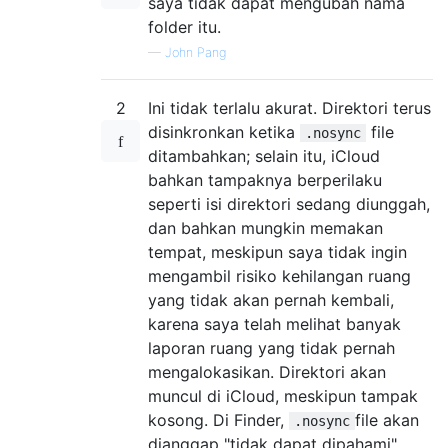
saya tidak dapat mengubah nama
folder itu.
—
John Pang
2
Ini tidak terlalu akurat. Direktori terus
disinkronkan ketika
file
.nosync
ditambahkan; selain itu, iCloud
bahkan tampaknya berperilaku
seperti isi direktori sedang diunggah,
dan bahkan mungkin memakan
tempat, meskipun saya tidak ingin
mengambil risiko kehilangan ruang
yang tidak akan pernah kembali,
karena saya telah melihat banyak
laporan ruang yang tidak pernah
mengalokasikan. Direktori akan
muncul di iCloud, meskipun tampak
kosong. Di Finder,
file akan
.nosync
dianggap "tidak dapat dipahami",