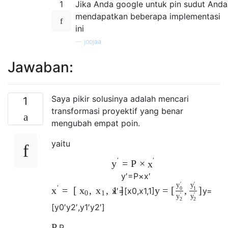
1
Jika Anda google untuk pin sudut Anda
mendapatkan beberapa implementasi
ini
—
joojaa
Jawaban:
Saya pikir solusinya adalah mencari
1
transformasi proyektif yang benar
mengubah empat poin.
yaitu
′
′
=
P
×
y
x
y
′
=
P
×
x
′
′
′
y
y
′
0
1
=
[
,
,
1
]
y
=
[
,
]
x
x
x
x
′
=
[
x
0
,
x
1
,
1
]
y
=
0
1
′
′
y
y
2
2
[
y
0
′
y
2
′
,
y
1
′
y
2
′
]
P
P