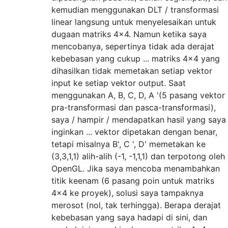
kemudian menggunakan DLT / transformasi
linear langsung untuk menyelesaikan untuk
dugaan matriks 4x4. Namun ketika saya
mencobanya, sepertinya tidak ada derajat
kebebasan yang cukup ... matriks 4x4 yang
dihasilkan tidak memetakan setiap vektor
input ke setiap vektor output. Saat
menggunakan A, B, C, D, A '(5 pasang vektor
pra-transformasi dan pasca-transformasi),
saya / hampir / mendapatkan hasil yang saya
inginkan ... vektor dipetakan dengan benar,
tetapi misalnya B', C ', D' memetakan ke
(3,3,1,1) alih-alih (-1, -1,1,1) dan terpotong oleh
OpenGL. Jika saya mencoba menambahkan
titik keenam (6 pasang poin untuk matriks
4x4 ke proyek), solusi saya tampaknya
merosot (nol, tak terhingga). Berapa derajat
kebebasan yang saya hadapi di sini, dan