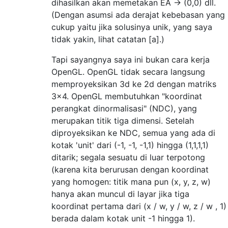
dihasilkan akan memetakan EA -> (0,0) dll.
(Dengan asumsi ada derajat kebebasan yang
cukup yaitu jika solusinya unik, yang saya
tidak yakin, lihat catatan [a].)
Tapi sayangnya saya ini bukan cara kerja
OpenGL. OpenGL tidak secara langsung
memproyeksikan 3d ke 2d dengan matriks
3x4. OpenGL membutuhkan "koordinat
perangkat dinormalisasi" (NDC), yang
merupakan titik tiga dimensi. Setelah
diproyeksikan ke NDC, semua yang ada di
kotak 'unit' dari (-1, -1, -1,1) hingga (1,1,1,1)
ditarik; segala sesuatu di luar terpotong
(karena kita berurusan dengan koordinat
yang homogen: titik mana pun (x, y, z, w)
hanya akan muncul di layar jika tiga
koordinat pertama dari (x / w, y / w, z / w , 1)
berada dalam kotak unit -1 hingga 1).