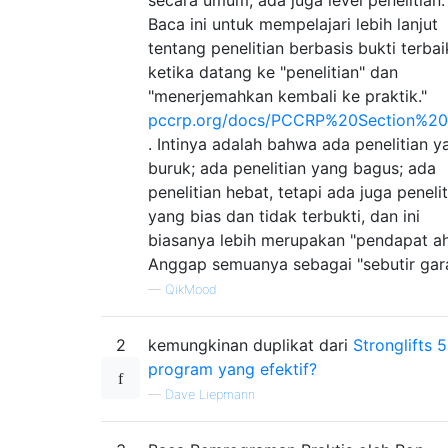
Baca ini untuk mempelajari lebih lanjut
tentang penelitian berbasis bukti terbai
ketika datang ke "penelitian" dan
"menerjemahkan kembali ke praktik."
pccrp.org/docs/PCCRP%20Section%20I
. Intinya adalah bahwa ada penelitian y
buruk; ada penelitian yang bagus; ada
penelitian hebat, tetapi ada juga peneli
yang bias dan tidak terbukti, dan ini
biasanya lebih merupakan "pendapat ahl
Anggap semuanya sebagai "sebutir gar
—
QikMood
2
kemungkinan duplikat dari
Stronglifts 
program yang efektif?
—
Dave Liepmann