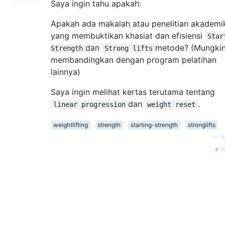
Saya ingin tahu apakah:
Apakah ada makalah atau penelitian akademi
yang membuktikan khasiat dan efisiensi
Star
dan
metode? (Mungki
Strength
Strong lifts
membandingkan dengan program pelatihan
lainnya)
Saya ingin melihat kertas terutama tentang
dan
.
linear progression
weight reset
weightlifting
strength
starting-strength
stronglifts
—
R
s