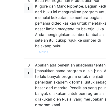
3
Baca Pemrograman Praktis oleh Ron
Kilgore dan Mark Rippetoe. Bagian ked
dari buku ini menguraikan program unt
memulai kekuatan, sementara bagian
pertama didedikasikan untuk meletakk
dasar ilmiah
mengapa
itu bekerja. Jika
Anda menginginkan sumber tambahan
setelah itu, cukup rujuk ke sumber di
belakang buku.
—
Moses
3
Apakah ada penelitian akademis tentan
[masukkan nama program di sini]: no. 
terlalu banyak program untuk menjadi
penelitian akademik formal untuk seba
besar dari mereka. Penelitian yang pali
banyak dilakukan untuk pemrograman
dilakukan oleh Rusia, yang merupakan 
program kami.