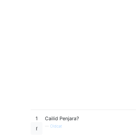
1
Cailid Penjara?
—
Oldcat