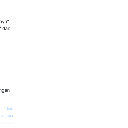
i
aya".
" dan
angan
—
knb
sumber