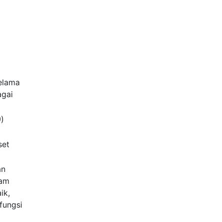
elama
agai
θ
)
set
an
lam
ik,
fungsi