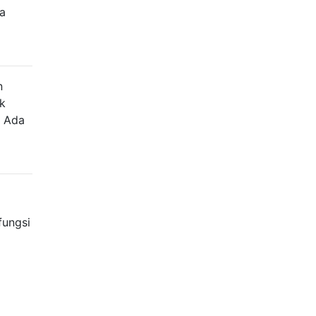
a
n
ak
. Ada
fungsi