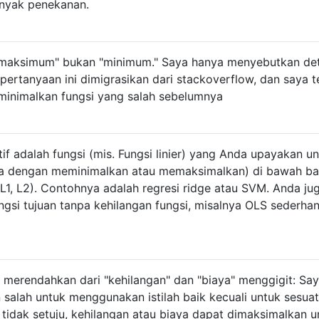
anyak penekanan.
"maksimum" bukan "minimum." Saya hanya menyebutkan det
 pertanyaan ini dimigrasikan dari stackoverflow, dan saya t
eminimalkan fungsi yang salah sebelumnya
if adalah fungsi (mis. Fungsi linier) yang Anda upayakan u
a dengan meminimalkan atau memaksimalkan) di bawah ba
 L1, L2). Contohnya adalah regresi ridge atau SVM. Anda ju
gsi tujuan tanpa kehilangan fungsi, misalnya OLS sederha
 merendahkan dari "kehilangan" dan "biaya" menggigit: Sa
salah untuk menggunakan istilah baik kecuali untuk sesua
tidak setuju, kehilangan atau biaya dapat dimaksimalkan u