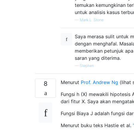
temukan kemungkinan terb
untuk analisis kasus terbu
—
Mark L. Stone
Saya merasa sulit untuk m
dengan menghafal. Masala
memberikan petunjuk apa 
saran yang diterima.
—
Stephen
Menurut
Prof. Andrew Ng
(lihat 
8
Fungsi h (X) mewakili hipotesis
dari fitur X. Saya akan mengatak
Fungsi Biaya J adalah fungsi da
Menurut buku teks Hastie et al.