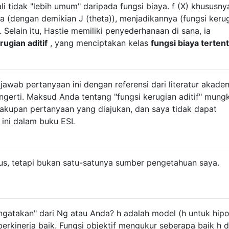
li tidak "lebih umum" daripada fungsi biaya. f (X) khususny
a (dengan demikian J (theta)), menjadikannya (fungsi keru
u. Selain itu, Hastie memiliki penyederhanaan di sana, ia
rugian aditif
, yang menciptakan kelas
fungsi biaya terten
wab pertanyaan ini dengan referensi dari literatur akadem
erti. Maksud Anda tentang "fungsi kerugian aditif" mungk
r cakupan pertanyaan yang diajukan, dan saya tidak dapat
 ini dalam buku ESL
us, tetapi bukan satu-satunya sumber pengetahuan saya.
gatakan" dari Ng atau Anda? h adalah model (h untuk hipot
berkinerja baik. Fungsi objektif mengukur seberapa baik h 