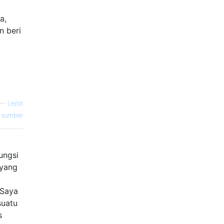
a,
n beri
—
Lejlot
sumber
ungsi
 yang
 Saya
suatu
s