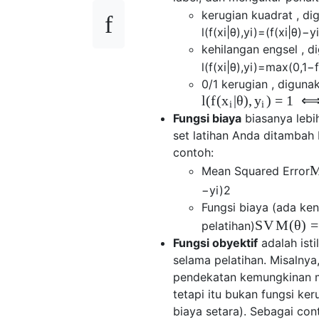
kerugian kuadrat , di
l
(
f
(
x
i
|
θ
)
,
y
i
)
=
(
f
(
x
i
|
θ
)
−
y
kehilangan engsel , 
l
(
f
(
x
i
|
θ
)
,
y
i
)
=
max
(
0
,
1
−
f
0/1 kerugian , digunak
l
(
f
(
|
θ
)
,
)
=
1
x
y
i
i
Fungsi biaya
biasanya lebi
set latihan Anda ditambah
contoh:
Mean Squared Error
−
y
i
)
2
Fungsi biaya (ada k
S
V
M
(
θ
)
=
pelatihan)
Fungsi obyektif
adalah ist
selama pelatihan. Misalny
pendekatan kemungkinan ma
tetapi itu bukan fungsi ke
biaya setara). Sebagai con