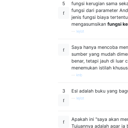
5
fungsi kerugian sama seka
fungsi dari parameter And
jenis fungsi biaya tertent
mengasumsikan
fungsi ke
—
lejlot
Saya hanya mencoba menja
sumber yang mudah dimeng
benar, tetapi jauh di lua
menemukan istilah khusus
—
knb
3
Esl adalah buku yang bag
—
lejlot
Apakah ini "saya akan men
Tujuannya adalah agar ia 