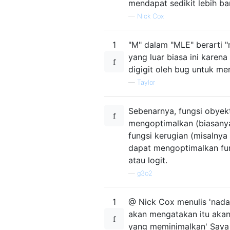
mendapat sedikit lebih b
—
Nick Cox
1
"M" dalam "MLE" berarti 
yang luar biasa ini karena
digigit oleh bug untuk m
—
Taylor
Sebenarnya, fungsi obyekt
mengoptimalkan (biasany
fungsi kerugian (misalnya
dapat mengoptimalkan fun
atau logit.
—
g3o2
1
@ Nick Cox menulis 'nada
akan mengatakan itu akan 
yang meminimalkan' Saya 