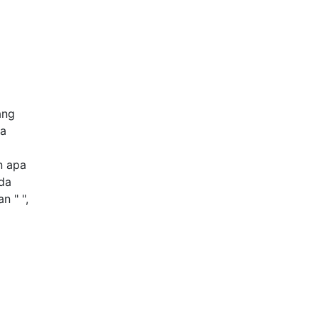
ang
ia
n apa
ada
n " ",