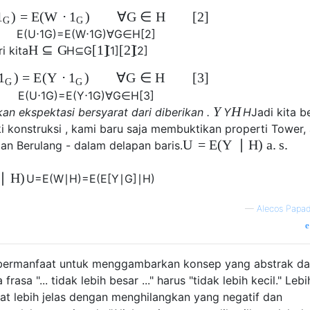
)
=
E
(
W
⋅
)
∀
G
∈
H
[
2
]
1
1
G
G
E
(
U
⋅
1
G
)
=
E
(
W
⋅
1
G
)
∀
G
∈
H
[
2
]
H
⊆
G
[
1
]
[
2
]
i kita
H
⊆
G
[
1
]
[
2
]
)
=
E
(
Y
⋅
)
∀
G
∈
H
[
3
]
1
1
G
G
E
(
U
⋅
1
G
)
=
E
(
Y
⋅
1
G
)
∀
G
∈
H
[
3
]
Y
H
ikan ekspektasi bersyarat dari diberikan .
Y
H
Jadi kita b
ki konstruksi , kami baru saja membuktikan properti Tower,
U
=
E
(
Y
∣
H
)
a
.
s
.
n Berulang - dalam delapan baris.
∣
H
)
U
=
E
(
W
∣
H
)
=
E
(
E
[
Y
∣
G
]
∣
H
)
—
Alecos Papa
g bermanfaat untuk menggambarkan konsep yang abstrak d
rasa "... tidak lebih besar ..." harus "tidak lebih kecil." Lebi
buat lebih jelas dengan menghilangkan yang negatif dan