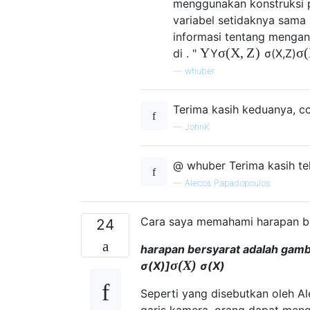
menggunakan konstruksi pa
variabel setidaknya sama 
informasi tentang mengan
Y
σ
(
X
,
Z
)
σ
(
di . "
Y
σ
(
X
,
Z
)
—
whuber
Terima kasih keduanya, c
—
JohnK
@ whuber Terima kasih tel
—
Alecos Papadopoulos
Cara saya memahami harapan ber
24
harapan bersyarat adalah gamb
σ
(
X
)
σ
(
X
)
]
σ
(
X
)
Seperti yang disebutkan oleh Al