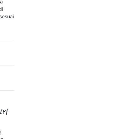
ua
di
sesuai
E
[
Y
|
g