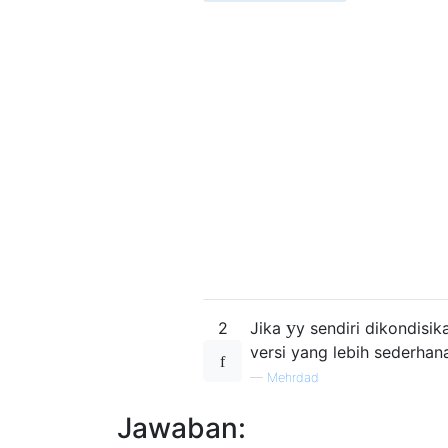
y
2
Jika
y
sendiri dikondisi
versi yang lebih sederhan
—
Mehrdad
Jawaban: