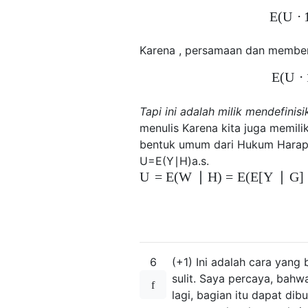
E
(
U
⋅
Karena , persamaan dan member
E
(
U
⋅
Tapi ini adalah milik mendefinis
menulis Karena kita juga memili
bentuk umum dari Hukum Harapa
U
=
E
(
Y
∣
H
)
a
.
s
.
U
=
E
(
W
∣
H
)
=
E
(
E
[
Y
∣
G
]
6
(+1) Ini adalah cara yan
sulit. Saya percaya, bahwa f
lagi, bagian itu dapat di