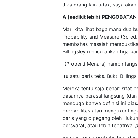
Jika orang lain tidak, saya aka
A (sedikit lebih) PENGOBATA
Mari kita lihat bagaimana dua buk
Probability and Measure (3d ed.-
membahas masalah membuktikan 
Billingsley mencurahkan tiga bar
"(Properti Menara) hampir langsu
Itu satu baris teks. Bukti Billing
Mereka tentu saja benar: sifat pe
dasarnya berasal langsung (dan 
menduga bahwa definisi ini biasa
probabilitas atau mengukur ling
baris yang dipegang oleh Hukum 
bersyarat, atau lebih tepatnya,
p
Biarkan ruang probabilitas , dan 