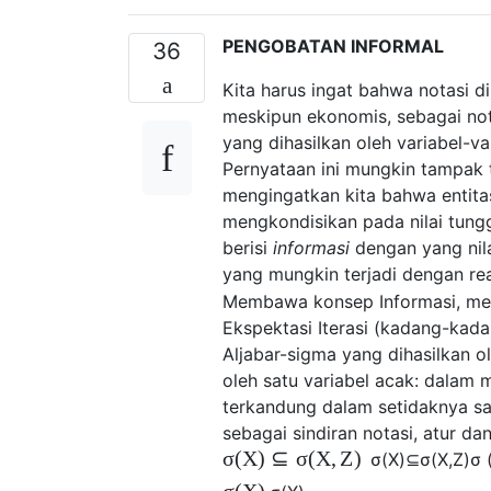
PENGOBATAN INFORMAL
36
Kita harus ingat bahwa notasi d
meskipun ekonomis, sebagai not
yang dihasilkan oleh variabel-va
Pernyataan ini mungkin tampak 
mengingatkan kita bahwa entita
mengkondisikan pada nilai tungga
berisi
informasi
dengan yang nil
yang mungkin terjadi dengan real
Membawa konsep Informasi, me
Ekspektasi Iterasi (kadang-kada
Aljabar-sigma yang dihasilkan o
oleh satu variabel acak: dalam 
terkandung dalam setidaknya sa
sebagai sindiran notasi, atur da
σ
(
X
)
⊆
σ
(
X
,
Z
)
σ
(
X
)
⊆
σ
(
X
,
Z
)
σ