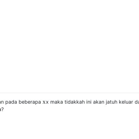
x
kan pada beberapa
x
maka tidakkah ini akan jatuh keluar da
a?