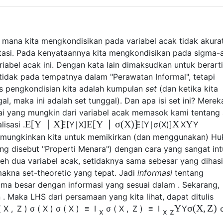
i mana kita mengkondisikan pada variabel acak tidak akurat
asi. Pada kenyataannya kita mengkondisikan pada sigma-a
riabel acak ini. Dengan kata lain dimaksudkan untuk berarti
tidak pada tempatnya dalam "Perawatan Informal", tetapi
s pengkondisian kita adalah kumpulan
set
(dan ketika kita
l, maka ini adalah set tunggal). Dan apa isi set ini? Merek
ai yang mungkin dari variabel acak memasok kami tentang
E
[
Y
∣
X
]
E
[
Y
∣
σ
(
X
)
]
X
Y
isasi .
E
[
Y
∣
X
]
E
[
Y
∣
σ
(
X
)
]
X
Y
mungkinkan kita untuk memikirkan (dan menggunakan) H
ng disebut "Properti Menara") dengan cara yang sangat intu
leh dua variabel acak, setidaknya sama sebesar yang dihasi
makna set-theoretic yang tepat. Jadi
informasi
tentang
ma besar dengan informasi yang sesuai dalam . Sekarang,
n . Maka LHS dari persamaan yang kita lihat, dapat ditulis
Y
σ
(
X
,
Z
)
(
X
,
Z
)
σ
(
X
)
σ
(
X
)
≡
I
σ
(
X
,
Z
)
≡
I
Y
x
x
z