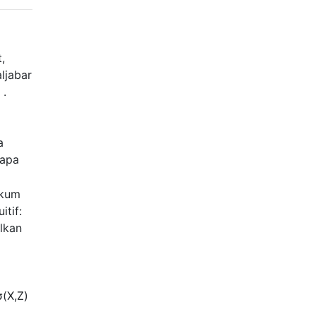
,
ljabar
 .
a
 apa
ukum
itif:
lkan
σ
(
X
,
Z
)