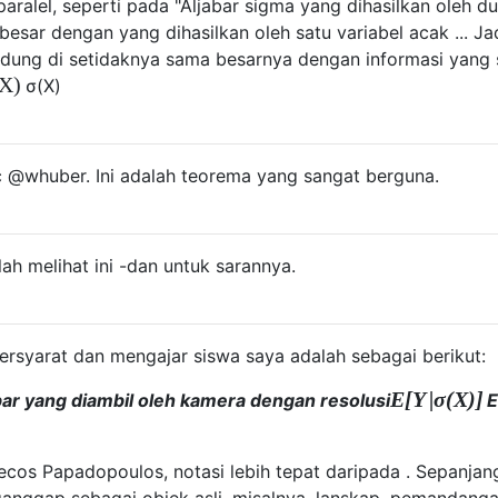
ralel, seperti pada "Aljabar sigma yang dihasilkan oleh d
besar dengan yang dihasilkan oleh satu variabel acak ... Ja
dung di setidaknya sama besarnya dengan informasi yang 
X
)
σ
(
X
)
c @whuber. Ini adalah teorema yang sangat berguna.
ah melihat ini -dan untuk sarannya.
syarat dan mengajar siswa saya adalah sebagai berikut:
E
[
Y
|
σ
(
X
)
]
ar yang diambil oleh kamera dengan resolusi
ecos Papadopoulos, notasi lebih tepat daripada . Sepanjan