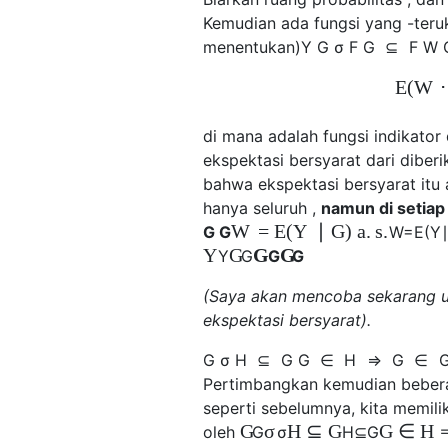
Kemudian ada fungsi yang -teruk
menentukan)
Y
G
σ
F
G
⊆
F
W
E
(
W
⋅
di mana adalah fungsi indikator
ekspektasi bersyarat dari diberi
bahwa ekspektasi bersyarat itu 
hanya seluruh ,
namun di setiap
W
=
E
(
Y
∣
G
)
a
.
s
.
G
G
W
=
E
(
Y
Y
G
G
G
Y
G
G
G
(Saya akan mencoba sekarang un
ekspektasi bersyarat).
G
σ
H
⊆
G
G
∈
H
⇒
G
∈
Pertimbangkan kemudian beberap
seperti sebelumnya, kita memilik
G
σ
H
⊆
G
G
∈
H
oleh
G
σ
H
⊆
G