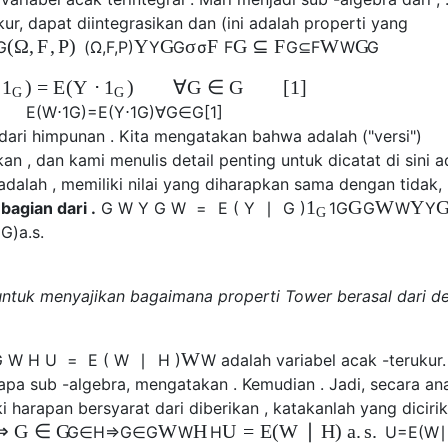
ur, dapat diintegrasikan dan (ini adalah properti yang
(
Ω
,
F
,
P
)
Y
G
σ
F
G
⊆
F
W
G
G
(
Ω
,
F
,
P
)
Y
G
σ
F
G
⊆
F
W
G
)
=
E
(
Y
⋅
)
∀
G
∈
G
[
1
]
1
1
G
G
E
(
W
⋅
1
G
)
=
E
(
Y
⋅
1
G
)
∀
G
∈
G
[
1
]
 dari himpunan . Kita mengatakan bahwa adalah ("versi")
kan , dan kami menulis detail penting untuk dicatat di sini a
adalah , memiliki nilai yang diharapkan sama dengan tidak,
G
W
Y
1
 bagian
dari
.
G
W
Y
G
W
=
E
(
Y
∣
G
)
1
G
G
W
Y
G
∣
G
)
a
.
s
.
tuk menyajikan bagaimana properti Tower berasal dari def
W
G
W
H
U
=
E
(
W
∣
H
)
W
adalah variabel acak -terukur.
a sub -algebra, mengatakan . Kemudian . Jadi, secara an
i harapan bersyarat dari diberikan , katakanlah yang diciri
⇒
G
∈
G
W
H
U
=
E
(
W
∣
H
)
a
.
s
.
G
∈
H
⇒
G
∈
G
W
H
U
=
E
(
W
∣