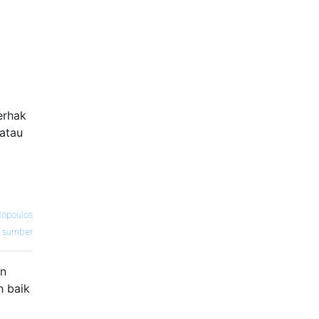
erhak
 atau
dopoulos
sumber
an
h baik