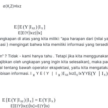
σ
(
X
,
Z
)
≡
I
x
z
E
[
E
(
Y
|
)
|
]
I
I
x
z
x
E
[
E
(
Y
|
I
x
z
)
|
I
x
]
kapan di atas yang kita miliki: "apa harapan dari {nilai y
masi } mengingat bahwa kita memiliki informasi yang tersed
" ? Tidak - kami hanya tahu . Tetapi jika kita menggunaka
wajibkan oleh ungkapan yang ingin kita selesaikan), maka p
l tentang bawah operator ekspektasi, yaitu kita mengataka
Y
E
(
Y
∣
)
I
I
I
abisan informasi.
I
Y
E
(
Y
∣
I
)
I
x
z
I
x
Y
x
x
x
z
x
x
E
[
E
(
Y
|
)
|
]
=
E
(
Y
|
)
I
I
I
x
z
x
x
E
[
E
(
Y
|
I
x
z
)
|
I
x
]
=
E
(
Y
|
I
x
)