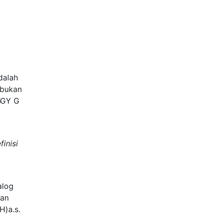
dalah
 bukan
G
G
Y
G
inisi
alog
kan
H
)
a
.
s
.