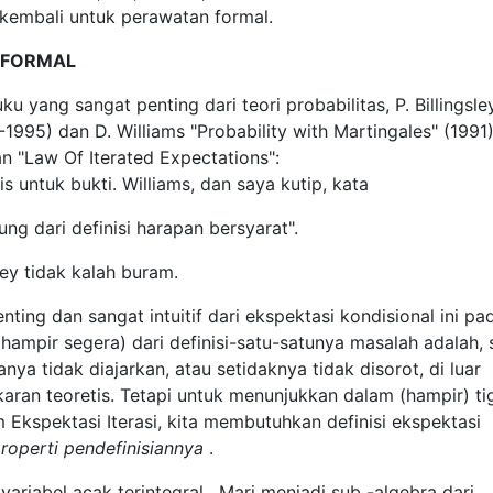
n kembali untuk perawatan formal.
N FORMAL
u yang sangat penting dari teori probabilitas, P. Billingsle
1995) dan D. Williams "Probability with Martingales" (1991)
"Law Of Iterated Expectations":
is untuk bukti. Williams, dan saya kutip, kata
ng dari definisi harapan bersyarat".
sley tidak kalah buram.
nting dan sangat intuitif dari ekspektasi kondisional ini pa
hampir segera) dari definisi-satu-satunya masalah adalah, 
nya tidak diajarkan, atau setidaknya tidak disorot, di luar
karan teoretis. Tetapi untuk menunjukkan dalam (hampir) ti
Ekspektasi Iterasi, kita membutuhkan definisi ekspektasi
roperti pendefinisiannya
.
variabel acak terintegral . Mari menjadi sub -algebra dari , 