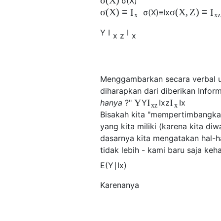
σ
(
X
)
σ
(
X
)
σ
(
X
)
≡
σ
(
X
,
Z
)
≡
I
I
σ
(
X
)
≡
I
x
x
x
z
Y
I
I
x
z
x
Menggambarkan secara verbal ung
diharapkan dari diberikan Infor
Y
I
I
hanya
?"
Y
I
x
z
I
x
x
z
x
Bisakah kita "mempertimbangkan
yang kita miliki (karena kita di
dasarnya kita mengatakan hal-ha
tidak lebih - kami baru saja keh
E
(
Y
∣
I
x
)
Karenanya