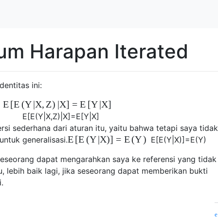
um Harapan Iterated
entitas ini:
E
[
E
(
Y
|
X
,
Z
)
|
X
]
=
E
[
Y
|
X
]
E
[
E
(
Y
|
X
,
Z
)
|
X
]
=
E
[
Y
|
X
]
si sederhana dari aturan itu, yaitu bahwa tetapi saya tidak
E
[
E
(
Y
|
X
)
]
=
E
(
Y
)
tuk generalisasi.
E
[
E
(
Y
|
X
)
]
=
E
(
Y
)
 seseorang dapat mengarahkan saya ke referensi yang tidak
au, lebih baik lagi, jika seseorang dapat memberikan bukti
.