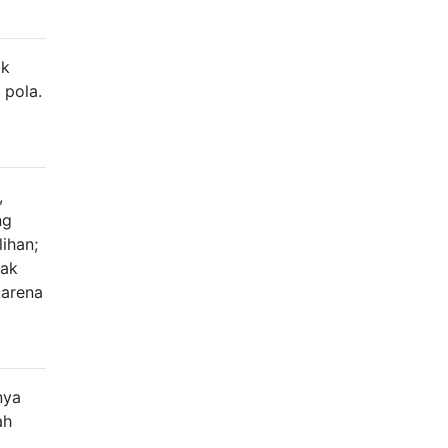
ak
 pola.
,
ng
ihan;
dak
arena
nya
ah