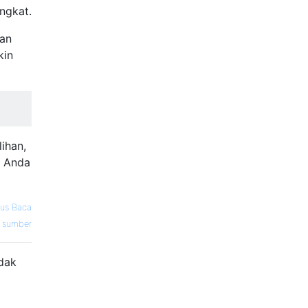
ngkat.
kan
kin
ihan,
n Anda
ius Baca
sumber
idak