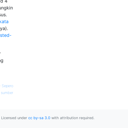
id 4
ungkin
us.
kata
ya).
ested-
r
ng
—
Sepero
sumber
Licensed under
cc by-sa 3.0
with attribution required.