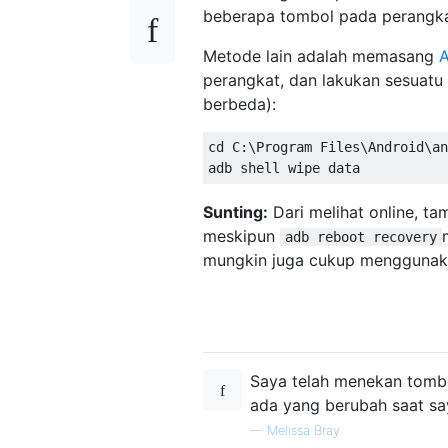
beberapa tombol pada perangkat
Metode lain adalah memasang
A
perangkat, dan lakukan sesuatu
berbeda):
cd C:\Program Files\Android\an
Sunting:
Dari melihat online, t
meskipun
adb reboot recovery
mungkin juga cukup menggunakan
Saya telah menekan tombol
ada yang berubah saat say
—
Melissa Bray