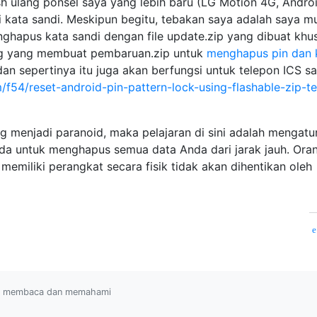
h ulang ponsel saya yang lebih baru (LG Motion 4G, Andro
 kata sandi. Meskipun begitu, tebakan saya adalah saya m
hapus kata sandi dengan file update.zip yang dibuat khus
ang yang membuat pembaruan.zip untuk
menghapus pin dan 
dan sepertinya itu juga akan berfungsi untuk telepon ICS sa
f54/reset-android-pin-pattern-lock-using-flashable-zip-t
g menjadi paranoid, maka pelajaran di sini adalah mengatu
da untuk menghapus semua data Anda dari jarak jauh. Ora
emiliki perangkat secara fisik tidak akan dihentikan oleh
ah membaca dan memahami