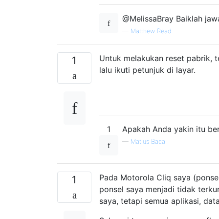
@MelissaBray Baiklah jawa
—
Matthew Read
Untuk melakukan reset pabrik, 
1
lalu ikuti petunjuk di layar.
1
Apakah Anda yakin itu ber
—
Matius Baca
Pada Motorola Cliq saya (ponsel
1
ponsel saya menjadi tidak terk
saya, tetapi semua aplikasi, dat