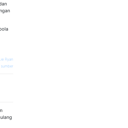
dan
engan
pola
Lie Ryan
sumber
um
 ulang