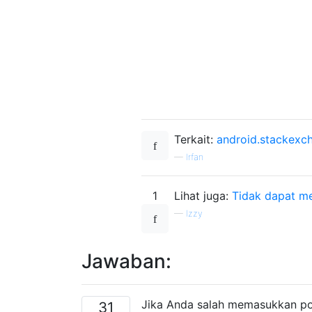
Terkait:
android.stackexc
—
Irfan
1
Lihat juga:
Tidak dapat me
—
Izzy
Jawaban:
Jika Anda salah memasukkan pol
31