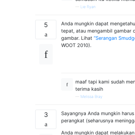
—
Lie Ryan
Anda mungkin dapat mengetahui
5
tepat, atau mengambil gambar 
gambar. Lihat
“Serangan Smudg
WOOT 2010).
maaf tapi kami sudah menc
terima kasih
—
Melissa Bray
Sayangnya Anda mungkin harus 
3
perangkat (seharusnya meninggal
Anda mungkin dapat melakukan 