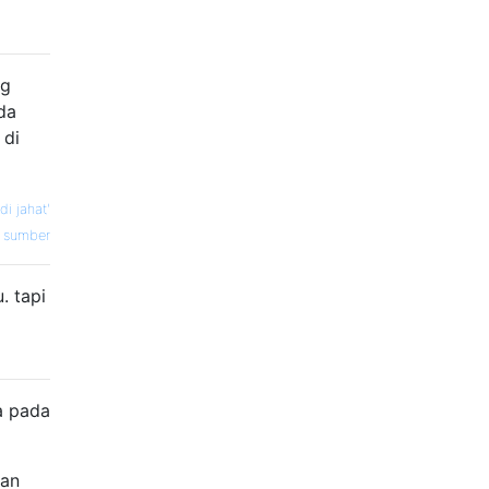
ng
da
 di
i jahat'
sumber
. tapi
a pada
han