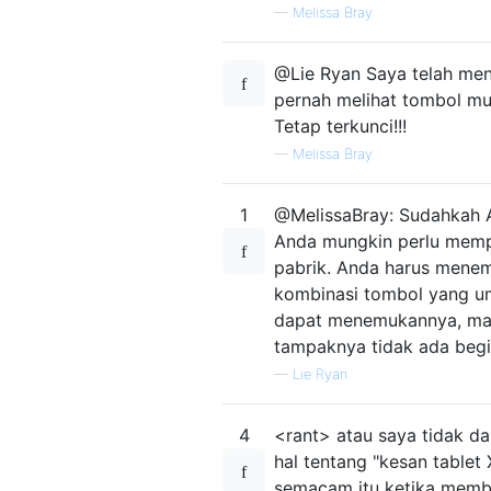
—
Melissa Bray
@Lie Ryan Saya telah men
pernah melihat tombol m
Tetap terkunci!!!
—
Melissa Bray
1
@MelissaBray: Sudahkah 
Anda mungkin perlu mempe
pabrik. Anda harus mene
kombinasi tombol yang umu
dapat menemukannya, ma
tampaknya tidak ada begit
—
Lie Ryan
4
<rant> atau saya tidak d
hal tentang "kesan table
semacam itu ketika membe