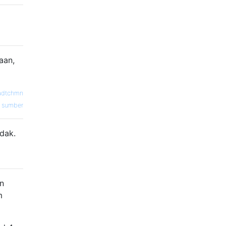
aan,
adtchmn
sumber
dak.
an
m