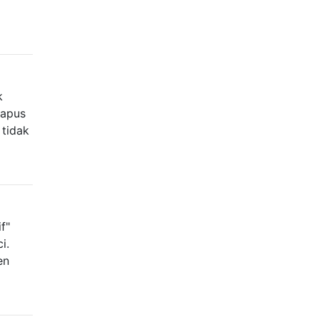
k
hapus
 tidak
f"
i.
en