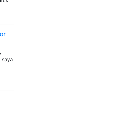
ntuk
or
,
n saya