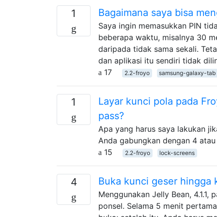
Bagaimana saya bisa men
1
Saya ingin memasukkan PIN tida
beberapa waktu, misalnya 30 me
daripada tidak sama sekali. Teta
dan aplikasi itu sendiri tidak d
17
2.2-froyo
samsung-galaxy-tab
Layar kunci pola pada Fro
1
pass?
Apa yang harus saya lakukan jika
Anda gabungkan dengan 4 atau le
15
2.2-froyo
lock-screens
Buka kunci geser hingga k
4
Menggunakan Jelly Bean, 4.1.1,
ponsel. Selama 5 menit pertama