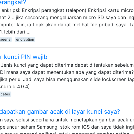
erangkat?
enkripsi: Enkripsi perangkat (telepon) Enkripsi kartu micr
t 2 .: jika seseorang mengeluarkan micro SD saya dan ing
ter lain, ia tidak akan dapat melihat file pribadi saya. T
. lebih dari …
creens
encryption
ar kunci PIN wajib
Jenis kunci yang dapat diterima dapat ditentukan sebelu
. Di mana saya dapat menentukan apa yang dapat diterima
ika perlu. Jadi saya bisa menggunakan slide lockscreen lag
droid 4.0.4)
ficates
apatkan gambar acak di layar kunci saya?
 saya solusi sederhana untuk menetapkan gambar acak u
 peluncur saham Samsung, stok rom ICS dan saya tidak ing
ya hanya mencari aplikasi untuk mengganti gambar setiap