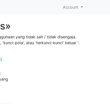
Account
ns»
gunaan yang tidak sah / tidak disengaja.
unci-pola', atau 'terkunci-kunci' keluar '.
i
k
 yang