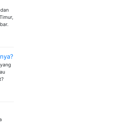
 dan
Timur,
bar.
knya?
 yang
tau
t?
a