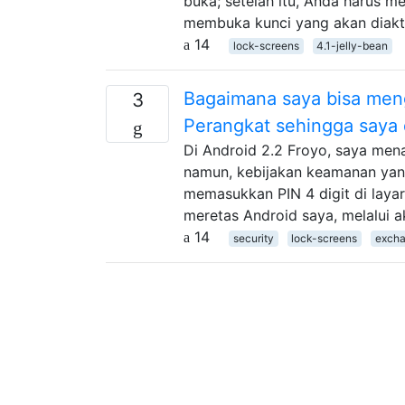
buka; setelah itu, Anda harus 
membuka kunci yang akan diakti
14
lock-screens
4.1-jelly-bean
Bagaimana saya bisa men
3
Perangkat sehingga saya 
Di Android 2.2 Froyo, saya me
namun, kebijakan keamanan yang
memasukkan PIN 4 digit di laya
meretas Android saya, melalui a
14
security
lock-screens
exch