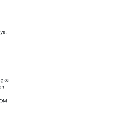
5
ya.
ngka
an
 ROM