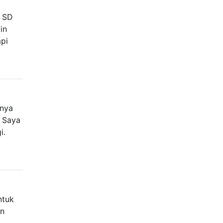
o SD
in
api
mnya
? Saya
i.
ntuk
in