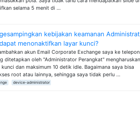
memasukkan pola. Saya tidak tahu cara mendapatkan slide u
fkan selama 5 menit di …
gesampingkan kebijakan keamanan Administrat
dapat menonaktifkan layar kunci?
nambahkan akun Email Corporate Exchange saya ke telepon
 ditetapkan oleh "Administrator Perangkat" mengharuska
r kunci dan maksimum 10 detik idle. Bagaimana saya bisa
kses root atau lainnya, sehingga saya tidak perlu …
ange
device-administrator