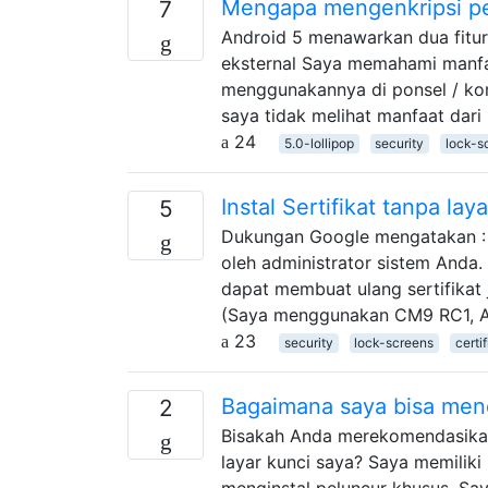
Mengapa mengenkripsi p
7
Android 5 menawarkan dua fitur 
eksternal Saya memahami manfaa
menggunakannya di ponsel / kompu
saya tidak melihat manfaat dari 1
24
5.0-lollipop
security
lock-s
Instal Sertifikat tanpa lay
5
Dukungan Google mengatakan : 
oleh administrator sistem Anda
dapat membuat ulang sertifikat j
(Saya menggunakan CM9 RC1, An
23
security
lock-screens
certi
Bagaimana saya bisa mend
2
Bisakah Anda merekomendasikan
layar kunci saya? Saya memiliki
menginstal peluncur khusus. Sa