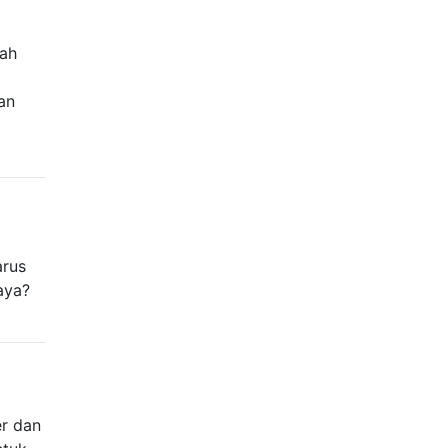
lah
an
arus
aya?
er dan