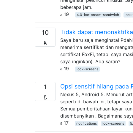
beberapa jam.
19
4.0-ice-cream-sandwich
lock
Tidak dapat menonaktifkan
10
Saya baru saja menginstal PdaN
menerima sertifikat dan mengat
sertifikat FoxFi, tetapi saya ma
saya inginkan). Ada saran?
19
lock-screens
Opsi sensitif hilang pada
1
Nexus 5, Android 5. Menurut arti
seperti di bawah ini, tetapi saya
Semua pemberitahuan layar kunc
disembunyikan . Bagaimana say
17
notifications
lock-screens
5