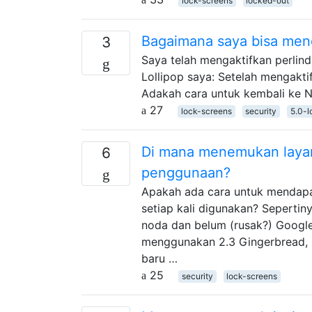
lock-screens
locked-out
Bagaimana saya bisa menon
3
Saya telah mengaktifkan perlin
Lollipop saya: Setelah mengakti
Adakah cara untuk kembali ke 
27
lock-screens
security
5.0-l
Di mana menemukan layar
6
penggunaan?
Apakah ada cara untuk mendapa
setiap kali digunakan? Seperti
noda dan belum (rusak?) Googl
menggunakan 2.3 Gingerbread, le
baru …
25
security
lock-screens