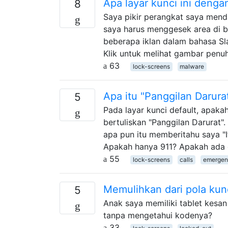
Apa layar kunci ini deng
8
Saya pikir perangkat saya mend
saya harus menggesek area di b
beberapa iklan dalam bahasa Sla
Klik untuk melihat gambar penuh
63
lock-screens
malware
Apa itu "Panggilan Darur
5
Pada layar kunci default, apak
bertuliskan "Panggilan Darurat
apa pun itu memberitahu saya "
Apakah hanya 911? Apakah ada 
55
lock-screens
calls
emergen
Memulihkan dari pola kun
5
Anak saya memiliki tablet kesan
tanpa mengetahui kodenya?
33