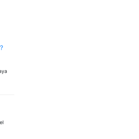
?
aya
el