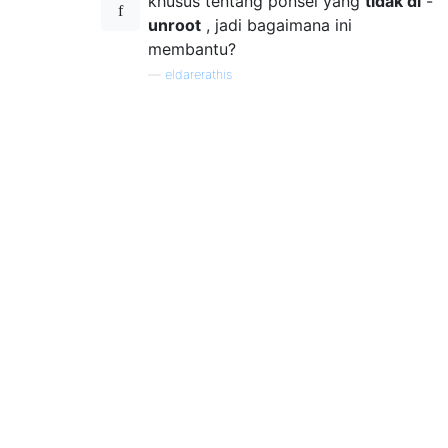
khusus tentang ponsel yang
tidak di
-
unroot
, jadi bagaimana ini
membantu?
—
eldarerathis