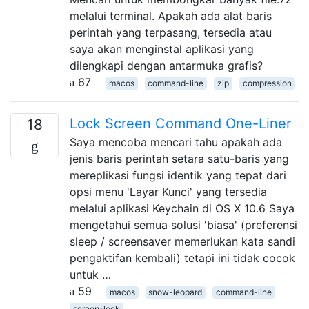
melalui terminal. Apakah ada alat baris
perintah yang terpasang, tersedia atau
saya akan menginstal aplikasi yang
dilengkapi dengan antarmuka grafis?
67
macos
command-line
zip
compression
Lock Screen Command One-Liner
18
Saya mencoba mencari tahu apakah ada
jenis baris perintah setara satu-baris yang
mereplikasi fungsi identik yang tepat dari
opsi menu 'Layar Kunci' yang tersedia
melalui aplikasi Keychain di OS X 10.6 Saya
mengetahui semua solusi 'biasa' (preferensi
sleep / screensaver memerlukan kata sandi
pengaktifan kembali) tetapi ini tidak cocok
untuk …
59
macos
snow-leopard
command-line
screen-lock