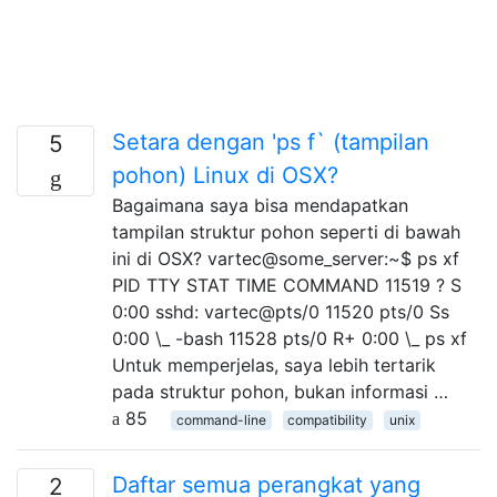
Setara dengan 'ps f` (tampilan
5
pohon) Linux di OSX?
Bagaimana saya bisa mendapatkan
tampilan struktur pohon seperti di bawah
ini di OSX? vartec@some_server:~$ ps xf
PID TTY STAT TIME COMMAND 11519 ? S
0:00 sshd: vartec@pts/0 11520 pts/0 Ss
0:00 \_ -bash 11528 pts/0 R+ 0:00 \_ ps xf
Untuk memperjelas, saya lebih tertarik
pada struktur pohon, bukan informasi …
85
command-line
compatibility
unix
Daftar semua perangkat yang
2