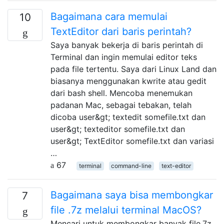
Bagaimana cara memulai
10
TextEditor dari baris perintah?
Saya banyak bekerja di baris perintah di
Terminal dan ingin memulai editor teks
pada file tertentu. Saya dari Linux Land dan
biasanya menggunakan kwrite atau gedit
dari bash shell. Mencoba menemukan
padanan Mac, sebagai tebakan, telah
dicoba user&gt; textedit somefile.txt dan
user&gt; texteditor somefile.txt dan
user&gt; TextEditor somefile.txt dan variasi
…
67
terminal
command-line
text-editor
Bagaimana saya bisa membongkar
7
file .7z melalui terminal MacOS?
Mencari untuk membongkar banyak file.7z