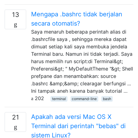
Mengapa .bashrc tidak berjalan
13
secara otomatis?
Saya menaruh beberapa perintah alias di
.bashrcfile saya , sehingga mereka dapat
dimuat setiap kali saya membuka jendela
Terminal baru. Namun ini tidak terjadi. Saya
harus memilih run script:di Terminal&gt;
Preferensi&gt; " MyDefaultTheme "&gt; Shell
prefpane dan menambahkan: source
.bashrc &amp;&amp; clearagar berfungsi ...
Ini tampak aneh karena banyak tutorial …
202
terminal
command-line
bash
Apakah ada versi Mac OS X
21
Terminal dari perintah "bebas" di
sistem Linux?