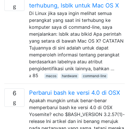
terhubung, lsblk untuk Mac OS X
Di Linux jika saya ingin melihat semua
perangkat yang saat ini terhubung ke
komputer saya di command-line, saya
menjalankan: lsblk atau blkid Apa perintah
yang setara di bawah Mac OS X? CATATAN
Tujuannya di sini adalah untuk dapat
memperoleh informasi tentang perangkat
berdasarkan labelnya atau atribut
pengidentifikasi unik lainnya, bahkan …
85
macos
hardware
command-line
Perbarui bash ke versi 4.0 di OSX
6
Apakah mungkin untuk benar-benar
memperbarui bash ke versi 4.0 di OSX
Yosemite? echo $BASH_VERSION 3.2.57(1)-
release Ini artikel dan ini benang merujuk
pada pertanyaan yang sama, tetapi mereka