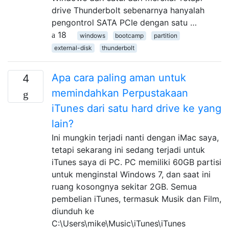
drive Thunderbolt sebenarnya hanyalah
pengontrol SATA PCIe dengan satu …
18
windows
bootcamp
partition
external-disk
thunderbolt
Apa cara paling aman untuk
4
memindahkan Perpustakaan
iTunes dari satu hard drive ke yang
lain?
Ini mungkin terjadi nanti dengan iMac saya,
tetapi sekarang ini sedang terjadi untuk
iTunes saya di PC. PC memiliki 60GB partisi
untuk menginstal Windows 7, dan saat ini
ruang kosongnya sekitar 2GB. Semua
pembelian iTunes, termasuk Musik dan Film,
diunduh ke
C:\Users\mike\Music\iTunes\iTunes