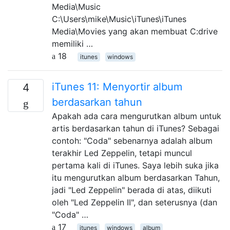
Media\Music
C:\Users\mike\Music\iTunes\iTunes
Media\Movies yang akan membuat C:drive
memiliki …
18
itunes
windows
iTunes 11: Menyortir album
4
berdasarkan tahun
Apakah ada cara mengurutkan album untuk
artis berdasarkan tahun di iTunes? Sebagai
contoh: "Coda" sebenarnya adalah album
terakhir Led Zeppelin, tetapi muncul
pertama kali di iTunes. Saya lebih suka jika
itu mengurutkan album berdasarkan Tahun,
jadi "Led Zeppelin" berada di atas, diikuti
oleh "Led Zeppelin II", dan seterusnya (dan
"Coda" …
17
itunes
windows
album