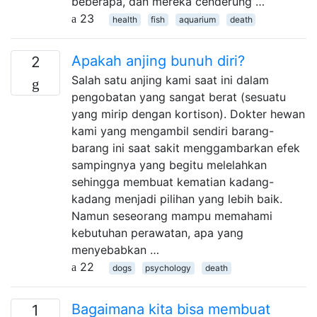
beberapa, dan mereka cenderung …
23
health
fish
aquarium
death
Apakah anjing bunuh diri?
2
Salah satu anjing kami saat ini dalam
pengobatan yang sangat berat (sesuatu
yang mirip dengan kortison). Dokter hewan
kami yang mengambil sendiri barang-
barang ini saat sakit menggambarkan efek
sampingnya yang begitu melelahkan
sehingga membuat kematian kadang-
kadang menjadi pilihan yang lebih baik.
Namun seseorang mampu memahami
kebutuhan perawatan, apa yang
menyebabkan …
22
dogs
psychology
death
Bagaimana kita bisa membuat
1