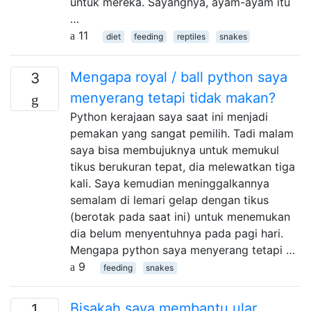
untuk mereka. Sayangnya, ayam-ayam itu
…
11
diet
feeding
reptiles
snakes
Mengapa royal / ball python saya
3
menyerang tetapi tidak makan?
Python kerajaan saya saat ini menjadi
pemakan yang sangat pemilih. Tadi malam
saya bisa membujuknya untuk memukul
tikus berukuran tepat, dia melewatkan tiga
kali. Saya kemudian meninggalkannya
semalam di lemari gelap dengan tikus
(berotak pada saat ini) untuk menemukan
dia belum menyentuhnya pada pagi hari.
Mengapa python saya menyerang tetapi …
9
feeding
snakes
Bisakah saya membantu ular
1