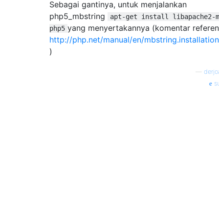
Sebagai gantinya, untuk menjalankan
php5_mbstring
apt-get install libapache2-
yang menyertakannya (komentar referens
php5
http://php.net/manual/en/mbstring.installatio
)
—
derj
s