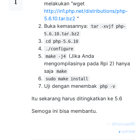
melakukan "wget
http://in1.php.net/distributions/php-
5.6.10.tar.bz2
"
Buka kemasannya:
tar -xvjf php-
5.6.10.tar.bz2
cd php-5.6.10
./configure
(Jika Anda
make -j4
mengompilasinya pada Rpi 2) hanya
saja
make
sudo make install
Uji dengan menembak
php -v
Itu sekarang harus ditingkatkan ke 5.6
Semoga ini bisa membantu.
—
dhruvvyas90
sumber