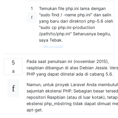
1
Temukan file php.ini lama dengan
"sudo find / -name php.ini" dan salin
yang baru dari direktori php-5.6 oleh
"sudo cp php.ini-production
/path/to/php.ini" Seharusnya begitu,
saya Tebak.
—
dhruvvyas90
Pada saat penulisan ini (november 2015),
5
raspbian dibangun di atas Debian Jessie. Vers
PHP yang dapat diinstal ada di cabang 5.6.
Namun, untuk proyek Laravel Anda membutu
sejumlah ekstensi PHP. Sebagian besar tersed
repositori Raspbian (atau di luar kotak), tetap
ekstensi php_mbstring tidak dapat dimuat mel
apt-get.