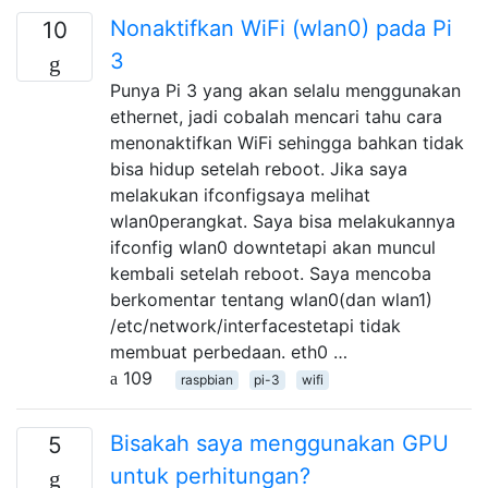
Nonaktifkan WiFi (wlan0) pada Pi
10
3
Punya Pi 3 yang akan selalu menggunakan
ethernet, jadi cobalah mencari tahu cara
menonaktifkan WiFi sehingga bahkan tidak
bisa hidup setelah reboot. Jika saya
melakukan ifconfigsaya melihat
wlan0perangkat. Saya bisa melakukannya
ifconfig wlan0 downtetapi akan muncul
kembali setelah reboot. Saya mencoba
berkomentar tentang wlan0(dan wlan1)
/etc/network/interfacestetapi tidak
membuat perbedaan. eth0 …
109
raspbian
pi-3
wifi
Bisakah saya menggunakan GPU
5
untuk perhitungan?