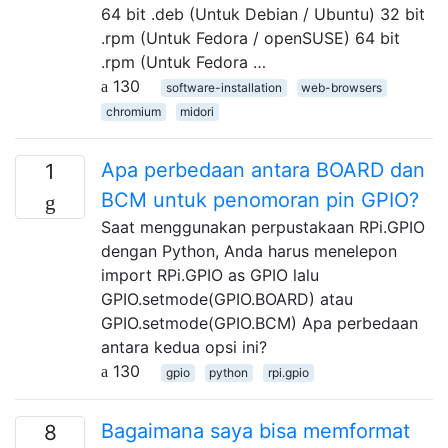
64 bit .deb (Untuk Debian / Ubuntu) 32 bit
.rpm (Untuk Fedora / openSUSE) 64 bit
.rpm (Untuk Fedora …
130
software-installation
web-browsers
chromium
midori
Apa perbedaan antara BOARD dan
1
BCM untuk penomoran pin GPIO?
Saat menggunakan perpustakaan RPi.GPIO
dengan Python, Anda harus menelepon
import RPi.GPIO as GPIO lalu
GPIO.setmode(GPIO.BOARD) atau
GPIO.setmode(GPIO.BCM) Apa perbedaan
antara kedua opsi ini?
130
gpio
python
rpi.gpio
Bagaimana saya bisa memformat
8