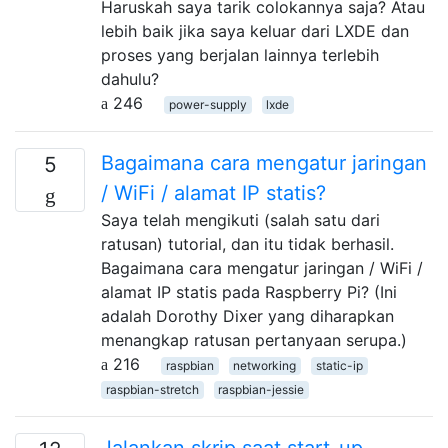
Haruskah saya tarik colokannya saja? Atau
lebih baik jika saya keluar dari LXDE dan
proses yang berjalan lainnya terlebih
dahulu?
246
power-supply
lxde
Bagaimana cara mengatur jaringan
5
/ WiFi / alamat IP statis?
Saya telah mengikuti (salah satu dari
ratusan) tutorial, dan itu tidak berhasil.
Bagaimana cara mengatur jaringan / WiFi /
alamat IP statis pada Raspberry Pi? (Ini
adalah Dorothy Dixer yang diharapkan
menangkap ratusan pertanyaan serupa.)
216
raspbian
networking
static-ip
raspbian-stretch
raspbian-jessie
Jalankan skrip saat start-up