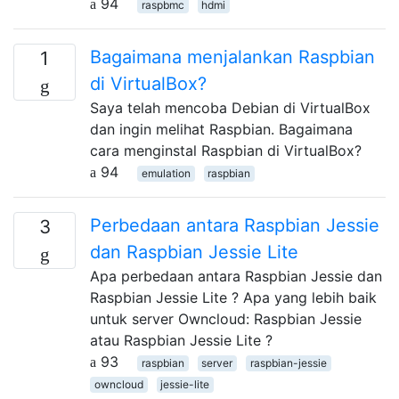
94
raspbmc
hdmi
Bagaimana menjalankan Raspbian
1
di VirtualBox?
Saya telah mencoba Debian di VirtualBox
dan ingin melihat Raspbian. Bagaimana
cara menginstal Raspbian di VirtualBox?
94
emulation
raspbian
Perbedaan antara Raspbian Jessie
3
dan Raspbian Jessie Lite
Apa perbedaan antara Raspbian Jessie dan
Raspbian Jessie Lite ? Apa yang lebih baik
untuk server Owncloud: Raspbian Jessie
atau Raspbian Jessie Lite ?
93
raspbian
server
raspbian-jessie
owncloud
jessie-lite