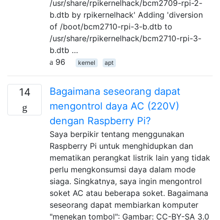
/usr/share/rpikernelhack/bcm2709-rpi-2-
b.dtb by rpikernelhack' Adding 'diversion
of /boot/bcm2710-rpi-3-b.dtb to
/usr/share/rpikernelhack/bcm2710-rpi-3-
b.dtb …
96
kernel
apt
Bagaimana seseorang dapat
14
mengontrol daya AC (220V)
dengan Raspberry Pi?
Saya berpikir tentang menggunakan
Raspberry Pi untuk menghidupkan dan
mematikan perangkat listrik lain yang tidak
perlu mengkonsumsi daya dalam mode
siaga. Singkatnya, saya ingin mengontrol
soket AC atau beberapa soket. Bagaimana
seseorang dapat membiarkan komputer
"menekan tombol": Gambar: CC-BY-SA 3.0