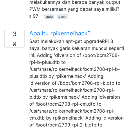
melakukannya dan berapa banyak output
PWM bersamaan yang dapat saya miliki?
97
gpio
pwm
Apa itu rpikernelhack?
3
Saat melakukan apt-get upgradeRPi 3
saya, banyak garis keluaran muncul seperti
ini: Adding 'diversion of /boot/bcm2708-
rpi-b-plus.dtb to
/usr/share/rpikernelhack/bcm2708-rpi-b-
plus.dtb by rpikernelhack' Adding
'diversion of /boot/bcm2708-rpi-b.dtb to
/usr/share/rpikernelhack/bcm2708-rpi-
b.dtb by rpikernelhack' Adding 'diversion
of /boot/bcm2708-rpi-cm.dtb to
/usr/share/rpikernelhack/bcm2708-rpi-
cm.dtb by rpikernelhack' Adding 'diversion
of /boot/bcm2709-rpi-2-b.dtb to