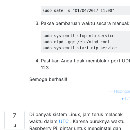
Paksa pembaruan waktu secara manual:
sudo systemctl stop ntp.service

sudo ntpd -gqc /etc/ntpd.conf

Pastikan Anda tidak memblokir port UD
123.
Semoga berhasil!
—
FlippingB
su
Di banyak sistem Linux, jam terus melacak
7
waktu dalam
UTC
. Karena buruknya waktu
Raspberry Pi, pintar untuk menginstal dan