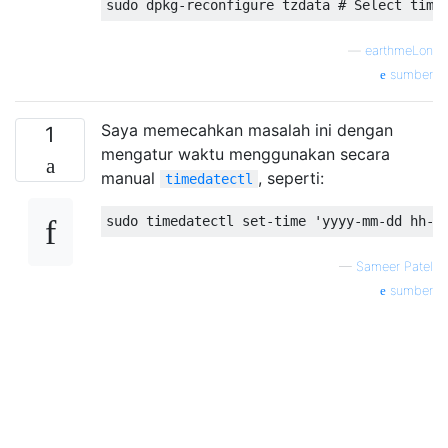
—
earthmeLon
sumber
Saya memecahkan masalah ini dengan
1
mengatur waktu menggunakan secara
manual
, seperti:
timedatectl
—
Sameer Patel
sumber