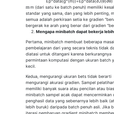
E
p
^
d
a
t
a
(
g
^
(
m
)
)
=
E
p
^
d
a
t
a
(
∂
J
(
θ
)
∂
θ
)
m
m
(dari satu ke batch penuh) memiliki kesa
standar yang sama, dan yang lebih penting, 
semua adalah perkiraan setia ke gradien "bena
bergerak ke arah yang benar dari gradien "be
Mengapa minibatch dapat bekerja lebih
Pertama, minibatch membuat beberapa masa
pembelajaran dari yang secara teknis tidak d
diatasi untuk ditangani karena berkurangnya
permintaan komputasi dengan ukuran batch y
kecil.
Kedua, mengurangi ukuran bets tidak berarti
mengurangi akurasi gradien. Sampel pelatiha
memiliki banyak suara atau pencilan atau bia
minibatch sampel acak dapat mencerminkan d
penghasil data yang sebenarnya lebih baik (a
lebih buruk) daripada batch penuh asli. Jika 
iterasi pembaruan gradient minibatch membe