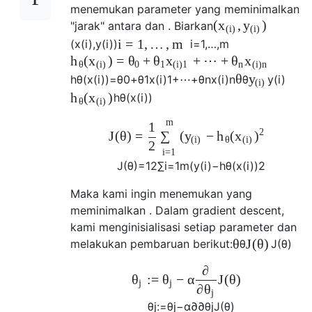
menemukan parameter yang meminimalkan
(
,
)
x
y
"jarak" antara dan . Biarkan
(
i
)
(
i
)
i
=
1
,
…
,
m
(
x
(
i
)
,
y
(
i
)
)
i
=
1
,
…
,
m
(
)
=
+
+
⋯
+
h
x
θ
θ
x
θ
x
θ
(
i
)
0
1
(
i
)
1
n
(
i
)
n
θ
y
h
θ
(
x
(
i
)
)
=
θ
0
+
θ
1
x
(
i
)
1
+
⋯
+
θ
n
x
(
i
)
n
θ
y
(
i
)
(
i
)
(
)
h
x
h
θ
(
x
(
i
)
)
θ
(
i
)
m
1
2
J
(
θ
)
=
(
−
(
∑
y
h
x
)
(
i
)
θ
(
i
)
2
i
=
1
J
(
θ
)
=
1
2
∑
i
=
1
m
(
y
(
i
)
−
h
θ
(
x
(
i
)
)
2
Maka kami ingin menemukan yang
meminimalkan . Dalam gradient descent,
kami menginisialisasi setiap parameter dan
θ
J
(
θ
)
melakukan pembaruan berikut:
θ
J
(
θ
)
∂
:
=
−
α
J
(
θ
)
θ
θ
j
j
∂
θ
j
θ
j
:=
θ
j
−
α
∂
∂
θ
j
J
(
θ
)