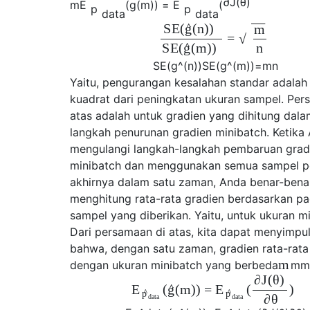
∂
J
(
θ
)
m
E
(
g
(
m
)
)
=
E
(
p
p
d
a
t
a
d
a
t
a
−
−
−
^
S
E
(
(
n
)
)
g
m
=
√
^
S
E
(
(
m
)
)
g
n
S
E
(
g
^
(
n
)
)
S
E
(
g
^
(
m
)
)
=
m
n
Yaitu, pengurangan kesalahan standar adalah
kuadrat dari peningkatan ukuran sampel. Per
atas adalah untuk gradien yang dihitung dala
langkah penurunan gradien minibatch. Ketika
mengulangi langkah-langkah pembaruan grad
minibatch dan menggunakan semua sampel pe
akhirnya dalam satu zaman, Anda benar-bena
menghitung rata-rata gradien berdasarkan p
sampel yang diberikan. Yaitu, untuk ukuran mi
Dari persamaan di atas, kita dapat menyimpu
bahwa, dengan satu zaman, gradien rata-rat
m
dengan ukuran minibatch yang berbeda
m
m
∂
J
(
θ
)
^
(
(
m
)
)
=
(
)
E
g
E
^
^
p
p
∂
θ
d
a
t
a
d
a
t
a