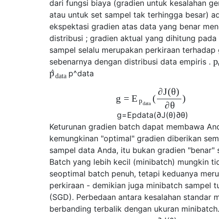
dari fungsi biaya (gradien untuk kesalahan ge
atau untuk set sampel tak terhingga besar) a
ekspektasi gradien atas data yang benar men
distribusi ; gradien aktual yang dihitung pad
sampel selalu merupakan perkiraan terhadap 
p
sebenarnya dengan distribusi data empiris .
^
p
p
^
d
a
t
a
d
a
t
a
∂
J
(
θ
)
g
=
(
)
E
p
∂
θ
d
a
t
a
g
=
E
p
d
a
t
a
(
∂
J
(
θ
)
∂
θ
)
Keturunan gradien batch dapat membawa An
kemungkinan "optimal" gradien diberikan se
sampel data Anda, itu bukan gradien "benar" 
Batch yang lebih kecil (minibatch) mungkin ti
seoptimal batch penuh, tetapi keduanya mer
perkiraan - demikian juga minibatch sampel t
(SGD). Perbedaan antara kesalahan standar 
berbanding terbalik dengan ukuran minibatch.