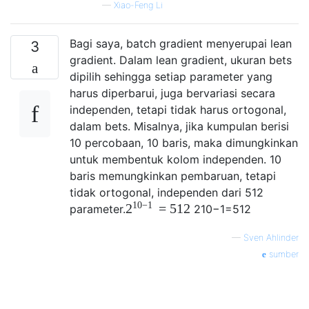
—
Xiao-Feng Li
Bagi saya, batch gradient menyerupai lean
3
gradient. Dalam lean gradient, ukuran bets
dipilih sehingga setiap parameter yang
harus diperbarui, juga bervariasi secara
independen, tetapi tidak harus ortogonal,
dalam bets. Misalnya, jika kumpulan berisi
10 percobaan, 10 baris, maka dimungkinkan
untuk membentuk kolom independen. 10
baris memungkinkan pembaruan, tetapi
tidak ortogonal, independen dari 512
10
−
1
=
512
2
parameter.
2
10
−
1
=
512
—
Sven Ahlinder
sumber