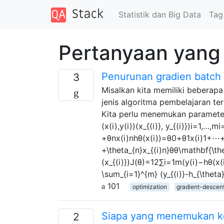
Statistik dan Big Data
Tag
Pertanyaan yang 
Penurunan gradien batch 
3
Misalkan kita memiliki beberapa
jenis algoritma pembelajaran te
Kita perlu menemukan parameter 
(x(i),y(i))(x_{(i)}, y_{(i)})i=1,…
+θnx(i)nhθ(x(i))=θ0+θ1x(i)1+⋯+θn
+\theta_{n}x_{(i)n}θθ\mathbf{\thet
(x_{(i)})J(θ)=12∑i=1m(y(i)−hθ(x(
\sum_{i=1}^{m} (y_{(i)}-h_{\theta
101
optimization
gradient-descen
Siapa yang menemukan ke
2