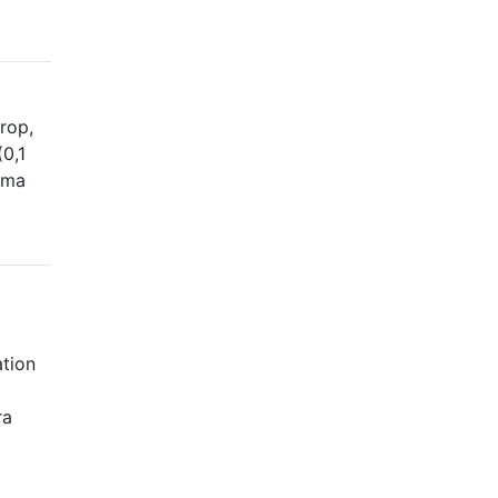
rop,
0,1
sama
tion
ra