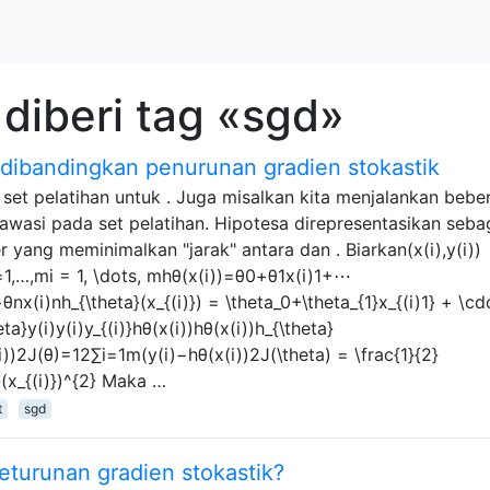
diberi tag «sgd»
dibandingkan penurunan gradien stokastik
 set pelatihan untuk . Juga misalkan kita menjalankan bebe
rawasi pada set pelatihan. Hipotesa direpresentasikan sebag
yang meminimalkan "jarak" antara dan . Biarkan(x(i),y(i))
,mi=1,…,mi = 1, \dots, mhθ(x(i))=θ0+θ1x(i)1+⋯
x(i)nh_{\theta}(x_{(i)}) = \theta_0+\theta_{1}x_{(i)1} + \cd
a}y(i)y(i)y_{(i)}hθ(x(i))hθ(x(i))h_{\theta}
i))2J(θ)=12∑i=1m(y(i)−hθ(x(i))2J(\theta) = \frac{1}{2}
}(x_{(i)})^{2} Maka …
t
sgd
turunan gradien stokastik?