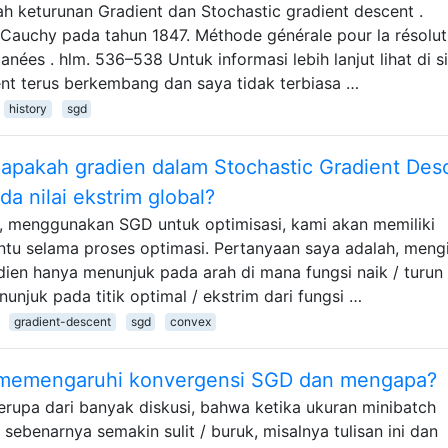
keturunan Gradient dan Stochastic gradient descent .
 Cauchy pada tahun 1847. Méthode générale pour la résolut
nées . hlm. 536–538 Untuk informasi lebih lanjut lihat di sin
ent terus berkembang dan saya tidak terbiasa …
history
sgd
apakah gradien dalam Stochastic Gradient Des
a nilai ekstrim global?
, menggunakan SGD untuk optimisasi, kami akan memiliki
tentu selama proses optimasi. Pertanyaan saya adalah, meng
dien hanya menunjuk pada arah di mana fungsi naik / turun
nunjuk pada titik optimal / ekstrim dari fungsi …
gradient-descent
sgd
convex
 memengaruhi konvergensi SGD dan mengapa?
erupa dari banyak diskusi, bahwa ketika ukuran minibatch
ebenarnya semakin sulit / buruk, misalnya tulisan ini dan