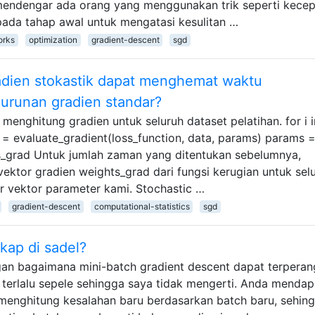
 mendengar ada orang yang menggunakan trik seperti kece
 pada tahap awal untuk mengatasi kesulitan …
orks
optimization
gradient-descent
sgd
dien stokastik dapat menghemat waktu
urunan gradien standar?
menghitung gradien untuk seluruh dataset pelatihan. for i i
= evaluate_gradient(loss_function, data, params) params 
s_grad Untuk jumlah zaman yang ditentukan sebelumnya,
ktor gradien weights_grad dari fungsi kerugian untuk sel
 vektor parameter kami. Stochastic …
gradient-descent
computational-statistics
sgd
kap di sadel?
gan bagaimana mini-batch gradient descent dapat terpera
in terlalu sepele sehingga saya tidak mengerti. Anda menda
menghitung kesalahan baru berdasarkan batch baru, sehin