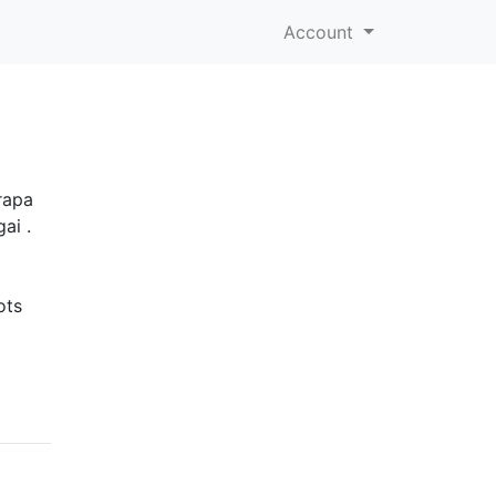
Account
rapa
ai .
ots