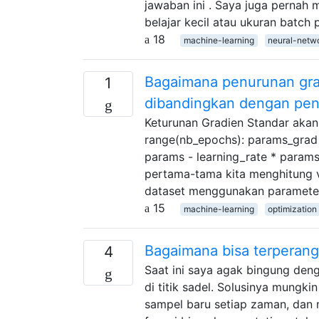
jawaban ini . Saya juga pernah
belajar kecil atau ukuran batch
18
machine-learning
neural-netw
Bagaimana penurunan gra
1
dibandingkan dengan pen
Keturunan Gradien Standar akan 
range(nb_epochs): params_grad 
params - learning_rate * param
pertama-tama kita menghitung ve
dataset menggunakan parameter
15
machine-learning
optimization
Bagaimana bisa terperang
4
Saat ini saya agak bingung den
di titik sadel. Solusinya mungk
sampel baru setiap zaman, dan 