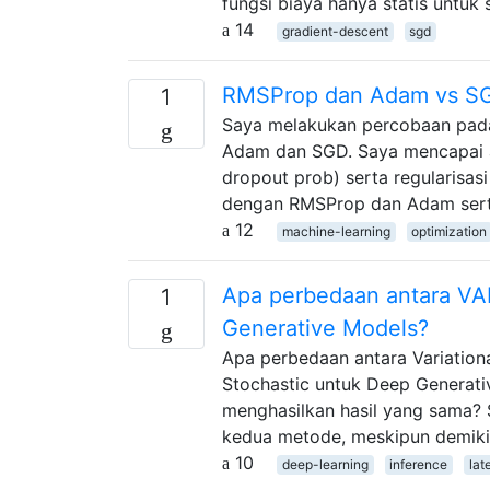
fungsi biaya hanya statis untuk
14
gradient-descent
sgd
RMSProp dan Adam vs S
1
Saya melakukan percobaan pada
Adam dan SGD. Saya mencapai ak
dropout prob) serta regularisasi
dengan RMSProp dan Adam serta
12
machine-learning
optimization
Apa perbedaan antara VA
1
Generative Models?
Apa perbedaan antara Variation
Stochastic untuk Deep Generat
menghasilkan hasil yang sama? 
kedua metode, meskipun demiki
10
deep-learning
inference
lat