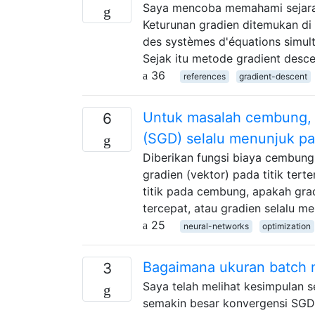
Saya mencoba memahami sejarah 
Keturunan gradien ditemukan di
des systèmes d'équations simulta
Sejak itu metode gradient desc
36
references
gradient-descent
Untuk masalah cembung, 
6
(SGD) selalu menunjuk pad
Diberikan fungsi biaya cembung
gradien (vektor) pada titik ter
titik pada cembung, apakah gra
tercepat, atau gradien selalu me
25
neural-networks
optimization
Bagaimana ukuran batch
3
Saya telah melihat kesimpulan s
semakin besar konvergensi SGD s