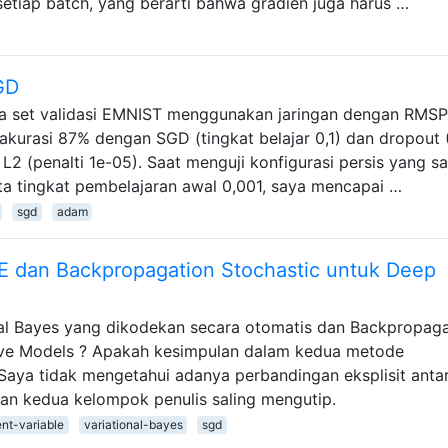
 setiap batch, yang berarti bahwa gradien juga harus …
GD
 set validasi EMNIST menggunakan jaringan dengan RMSP
urasi 87% dengan SGD (tingkat belajar 0,1) dan dropout (
 L2 (penalti 1e-05). Saat menguji konfigurasi persis yang 
 tingkat pembelajaran awal 0,001, saya mencapai …
sgd
adam
E dan Backpropagation Stochastic untuk Deep
al Bayes yang dikodekan secara otomatis dan Backpropaga
ive Models ? Apakah kesimpulan dalam kedua metode
Saya tidak mengetahui adanya perbandingan eksplisit anta
an kedua kelompok penulis saling mengutip.
ent-variable
variational-bayes
sgd