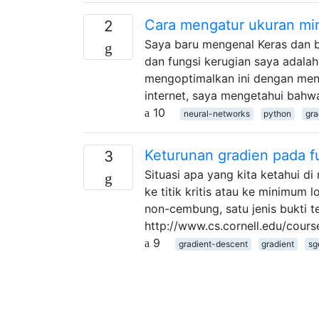
Cara mengatur ukuran mi
2
Saya baru mengenal Keras dan b
dan fungsi kerugian saya adalah
mengoptimalkan ini dengan meng
internet, saya mengetahui bahw
10
neural-networks
python
gra
Keturunan gradien pada 
3
Situasi apa yang kita ketahui d
ke titik kritis atau ke minimum
non-cembung, satu jenis bukti tel
http://www.cs.cornell.edu/cour
9
gradient-descent
gradient
sg