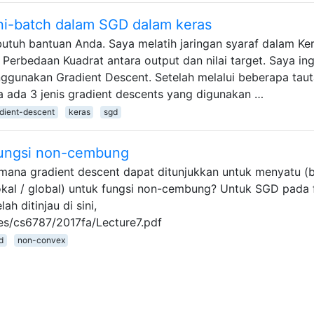
ni-batch dalam SGD dalam keras
utuh bantuan Anda. Saya melatih jaringan syaraf dalam Ke
 Perbedaan Kuadrat antara output dan nilai target. Saya ing
gunakan Gradient Descent. Setelah melalui beberapa taut
a ada 3 jenis gradient descents yang digunakan …
dient-descent
keras
sgd
fungsi non-cembung
i mana gradient descent dapat ditunjukkan untuk menyatu (
 lokal / global) untuk fungsi non-cembung? Untuk SGD pada 
ah ditinjau di sini,
ses/cs6787/2017fa/Lecture7.pdf
d
non-convex