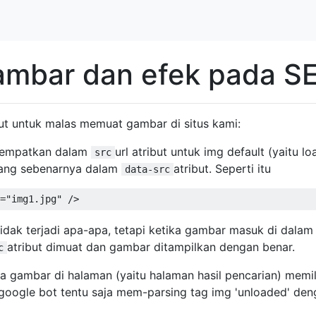
mbar dan efek pada S
t untuk malas memuat gambar di situs kami:
nempatkan dalam
url atribut untuk img default (yaitu lo
src
ang sebenarnya dalam
atribut. Seperti itu
data-src
=
"img1.jpg"
/>
tidak terjadi apa-apa, tetapi ketika gambar masuk di dalam
atribut dimuat dan gambar ditampilkan dengan benar.
c
 gambar di halaman (yaitu halaman hasil pencarian) memil
 google bot tentu saja mem-parsing tag img 'unloaded' de