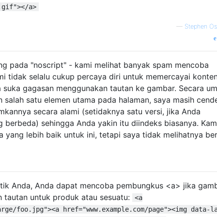
.gif"></a>
—
Stephen Ost
ng pada "noscript" - kami melihat banyak spam mencoba
i tidak selalu cukup percaya diri untuk memercayai konte
ya suka gagasan menggunakan tautan ke gambar. Secara u
h salah satu elemen utama pada halaman, saya masih cend
annya secara alami (setidaknya satu versi, jika Anda
berbeda) sehingga Anda yakin itu diindeks biasanya. Kam
 yang lebih baik untuk ini, tetapi saya tidak melihatnya be
tik Anda, Anda dapat mencoba pembungkus <a> jika gam
eh tautan untuk produk atau sesuatu:
<a
arge/foo.jpg"><a href="www.example.com/page"><img data-l