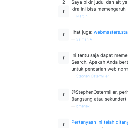
2
Saya pikir judul dan alt y
kira ini bisa memengaruh
—
Martijn
lihat juga:
webmasters.st
—
Salman A
Ini tentu saja dapat mem
Search. Apakah Anda bert
untuk pencarian web nor
—
Stephen Ostermiller
@StephenOstermiller, perh
(langsung atau sekunder)
—
bmenekl
Pertanyaan ini telah dit