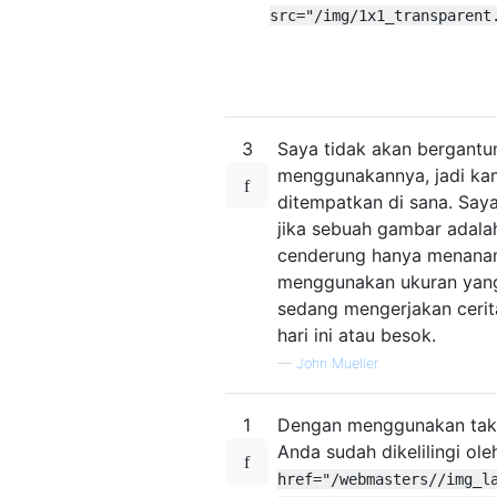
src="/img/1x1_transparent
3
Saya tidak akan bergantu
menggunakannya, jadi kam
ditempatkan di sana. Sa
jika sebuah gambar adala
cenderung hanya menanamk
menggunakan ukuran yang 
sedang mengerjakan cerita
hari ini atau besok.
—
John Mueller
1
Dengan menggunakan tak
Anda sudah dikelilingi ol
href="/webmasters//img_l