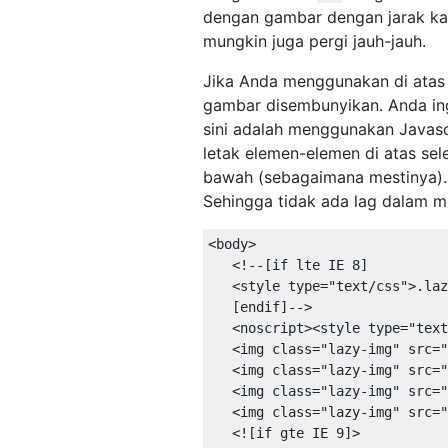
dengan gambar dengan jarak ka
mungkin juga pergi jauh-jauh.
Jika Anda menggunakan di atas 
gambar disembunyikan. Anda ing
sini adalah menggunakan Javascri
letak elemen-elemen di atas sel
bawah (sebagaimana mestinya). A
Sehingga tidak ada lag dalam 
<
body
>
<!--[
if
 lte IE 
8
]
<
style type
=
"text/css"
>.
laz
[
endif
]-->
<
noscript
><
style type
=
"text
<
img 
class
=
"lazy-img"
 src
=
"
<
img 
class
=
"lazy-img"
 src
=
"
<
img 
class
=
"lazy-img"
 src
=
"
<
img 
class
=
"lazy-img"
 src
=
"
<![
if
 gte IE 
9
]>