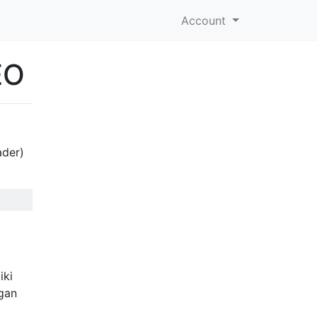
Account
EO
ader)
iki
ngan