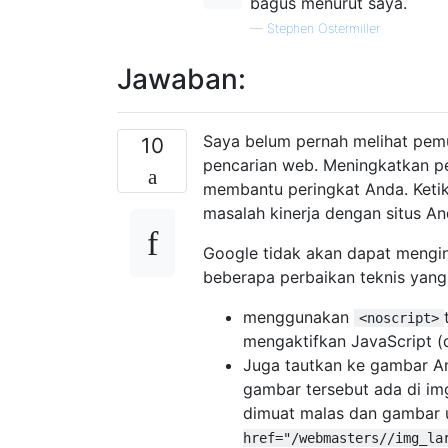
bagus menurut saya.
—
Stephen Ostermiller
Jawaban:
Saya belum pernah melihat pem
10
pencarian web. Meningkatkan pe
membantu peringkat Anda. Ketika
masalah kinerja dengan situs A
Google tidak akan dapat mengi
beberapa perbaikan teknis yang 
menggunakan
<noscript>
mengaktifkan JavaScript (
Juga tautkan ke gambar A
gambar tersebut ada di img
dimuat malas dan gambar 
href="/webmasters//img_la