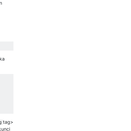
n
ka
tag>
g
kunci