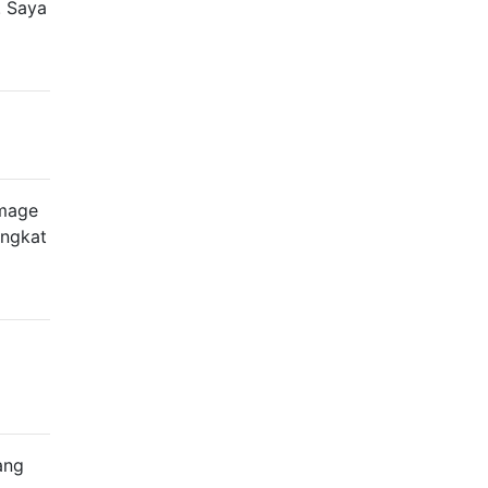
. Saya
Image
ingkat
ang