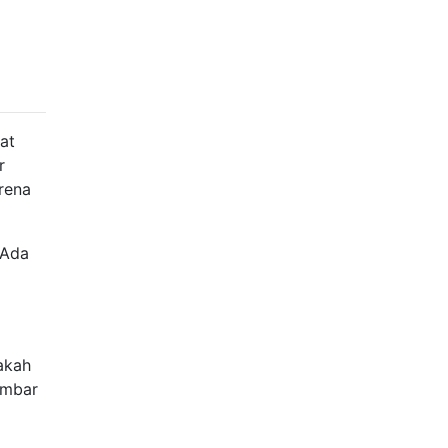
at
r
rena
 Ada
akah
ambar