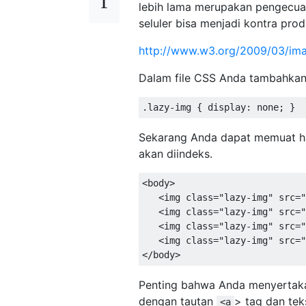
lebih lama merupakan pengecual
seluler bisa menjadi kontra pro
http://www.w3.org/2009/03/ima
Dalam file CSS Anda tambahkan 
.
lazy
-
img 
{
 display
:
 none
;
}
Sekarang Anda dapat memuat ha
akan diindeks.
<
body
>
<
img 
class
=
"lazy-img"
 src
=
"
<
img 
class
=
"lazy-img"
 src
=
"
<
img 
class
=
"lazy-img"
 src
=
"
<
img 
class
=
"lazy-img"
 src
=
"
</
body
>
Penting bahwa Anda menyerta
dengan tautan
> tag dan tek
<a