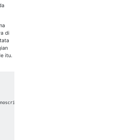
da
na
a di
tata
gian
e itu.
noscript
>