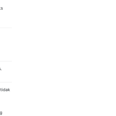
ks
.
tidak
ng