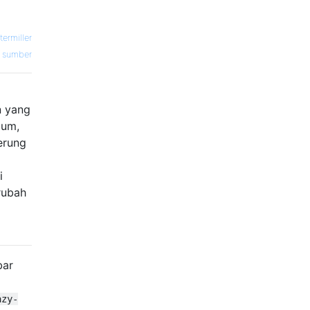
ermiller
sumber
n yang
mum,
erung
i
rubah
bar
azy-