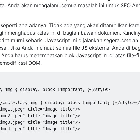
ta. Anda akan mengalami semua masalah ini untuk SEO An
seperti apa adanya. Tidak ada yang akan ditampilkan kare
in menghapus kelas ini di bagian bawah dokumen. Kunciny
pt murni sebaris. Javascript ini dijalankan segera setelah 
esai. Jika Anda memuat semua file JS eksternal Anda di ba
nda harus menempatkan blok Javascript ini di atas file-fil
memodifikasi DOM.
y
-
img 
{
 display
:
 block 
!
important
;
}</
style
>
/css"
>.
lazy
-
img 
{
 display
:
 block 
!
important
;
}<
/style></
img1.jpeg"
 title
=
"image title"
/>
img2.jpeg"
 title
=
"image title"
/>
img3.jpeg"
 title
=
"image title"
/>
img4.jpeg"
 title
=
"image title"
/>