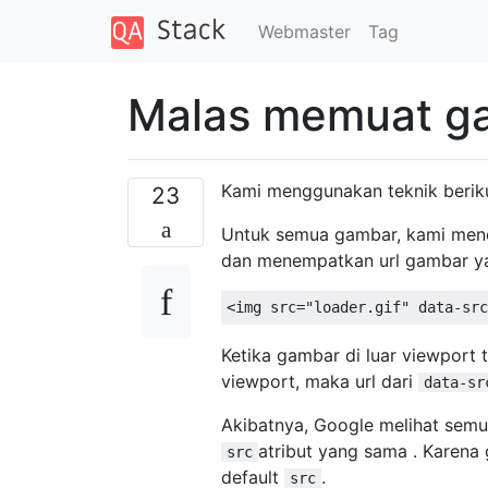
Webmaster
Tag
Malas memuat ga
Kami menggunakan teknik beriku
23
Untuk semua gambar, kami me
dan menempatkan url gambar y
<
img src
=
"loader.gif"
 data
-
src
Ketika gambar di luar viewport 
viewport, maka url dari
data-sr
Akibatnya, Google melihat semua
atribut yang sama . Karena
src
default
.
src