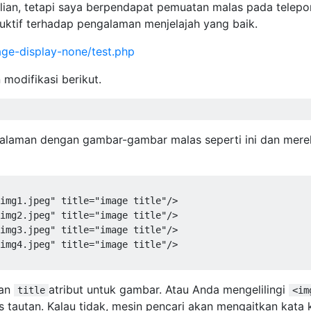
ian, tetapi saya berpendapat pemuatan malas pada telepo
duktif terhadap pengalaman menjelajah yang baik.
ge-display-none/test.php
modifikasi berikut.
laman dengan gambar-gambar malas seperti ini dan mere
img1.jpeg"
 title
=
"image title"
/>
img2.jpeg"
 title
=
"image title"
/>
img3.jpeg"
 title
=
"image title"
/>
img4.jpeg"
 title
=
"image title"
/>
kan
atribut untuk gambar. Atau Anda mengelilingi
title
<im
s tautan. Kalau tidak, mesin pencari akan mengaitkan kata 