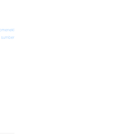
bmenekl
sumber