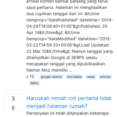
artikel konten bentuk panjang yang terus
saya perbarui. Halaman ini menghasilkan
dua cuplikan tanggal dari ini: &lt;time
itemprop="datePublished" datetime="2014-
04-29T14:08:40+01:00"&gt;Published: 29
Apr 14&lt;/time&gt; &lt;time
itemprop="dateModified" datetime="2015-
03-22T14:59:33+00:00"&gt;Last Updated:
22 Mar 15&lt;/time&gt; Namun tanggal yang
ditampilkan Google di SERPS selalu
merupakan tanggal yang dipublikasikan.
Namun Moz memiliki …
13
google-search
microdata
serps
articles
dates
Haruskah remah roti pertama tidak
3
menjadi halaman rumah?
Pertanyaan ini telah ditanyakan beberapa