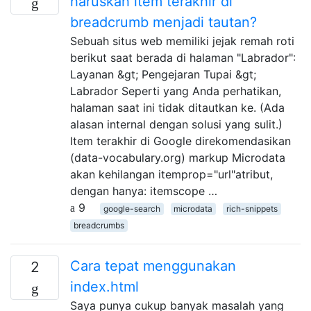
haruskah item terakhir di
breadcrumb menjadi tautan?
Sebuah situs web memiliki jejak remah roti
berikut saat berada di halaman "Labrador":
Layanan &gt; Pengejaran Tupai &gt;
Labrador Seperti yang Anda perhatikan,
halaman saat ini tidak ditautkan ke. (Ada
alasan internal dengan solusi yang sulit.)
Item terakhir di Google direkomendasikan
(data-vocabulary.org) markup Microdata
akan kehilangan itemprop="url"atribut,
dengan hanya: itemscope …
9
google-search
microdata
rich-snippets
breadcrumbs
Cara tepat menggunakan
2
index.html
Saya punya cukup banyak masalah yang