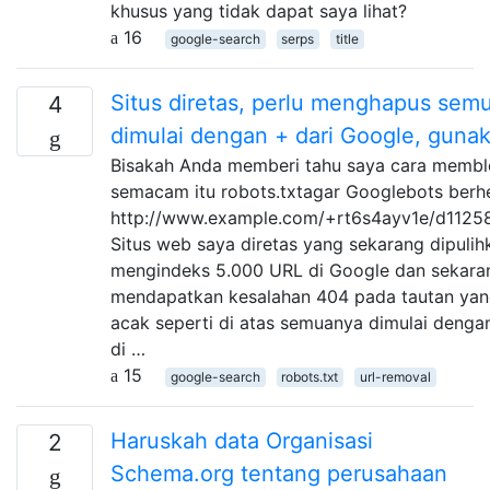
khusus yang tidak dapat saya lihat?
16
google-search
serps
title
Situs diretas, perlu menghapus sem
4
dimulai dengan + dari Google, gunak
Bisakah Anda memberi tahu saya cara membl
semacam itu robots.txtagar Googlebots berh
http://www.example.com/+rt6s4ayv1e/d1125
Situs web saya diretas yang sekarang dipulih
mengindeks 5.000 URL di Google dan sekara
mendapatkan kesalahan 404 pada tautan yan
acak seperti di atas semuanya dimulai dengan
di …
15
google-search
robots.txt
url-removal
Haruskah data Organisasi
2
Schema.org tentang perusahaan