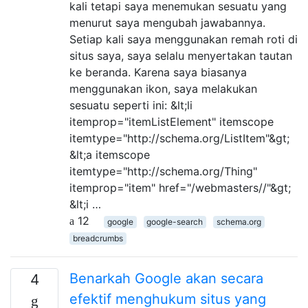
kali tetapi saya menemukan sesuatu yang
menurut saya mengubah jawabannya.
Setiap kali saya menggunakan remah roti di
situs saya, saya selalu menyertakan tautan
ke beranda. Karena saya biasanya
menggunakan ikon, saya melakukan
sesuatu seperti ini: &lt;li
itemprop="itemListElement" itemscope
itemtype="http://schema.org/ListItem"&gt;
&lt;a itemscope
itemtype="http://schema.org/Thing"
itemprop="item" href="/webmasters//"&gt;
&lt;i …
12
google
google-search
schema.org
breadcrumbs
Benarkah Google akan secara
4
efektif menghukum situs yang