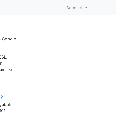
Account
n Google.
SSL.
in
miliki
?
ngubah
301