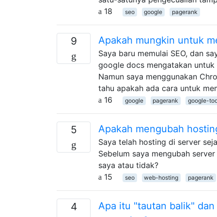
18
seo
google
pagerank
Apakah mungkin untuk mem
9
Saya baru memulai SEO, dan say
google docs mengatakan untuk 
Namun saya menggunakan Chromi
tahu apakah ada cara untuk me
16
google
pagerank
google-too
Apakah mengubah hosting
5
Saya telah hosting di server se
Sebelum saya mengubah server h
saya atau tidak?
15
seo
web-hosting
pagerank
Apa itu "tautan balik" d
4