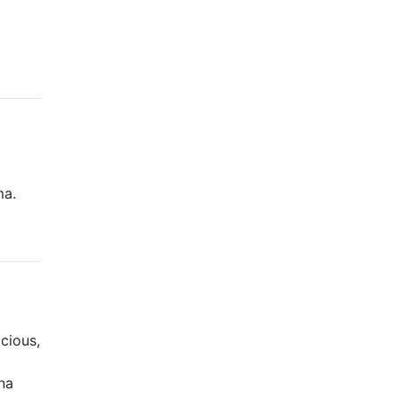
ma.
cious,
na