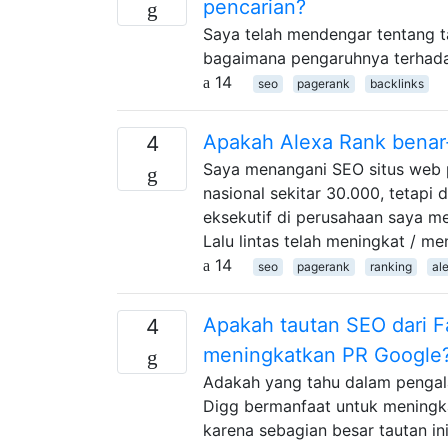
pencarian?
Saya telah mendengar tentang ta
bagaimana pengaruhnya terhadap
14
seo
pagerank
backlinks
Apakah Alexa Rank benar
4
Saya menangani SEO situs web p
nasional sekitar 30.000, tetapi 
eksekutif di perusahaan saya 
Lalu lintas telah meningkat / me
14
seo
pagerank
ranking
al
Apakah tautan SEO dari F
4
meningkatkan PR Google
Adakah yang tahu dalam pengala
Digg bermanfaat untuk mening
karena sebagian besar tautan in