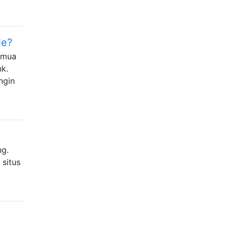
le?
Semua
k.
ngin
ng.
 situs