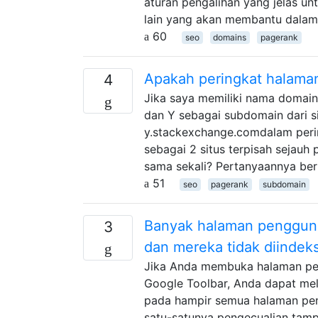
aturan pengalihan yang jelas un
lain yang akan membantu dalam
60
seo
domains
pagerank
Apakah peringkat halama
4
Jika saya memiliki nama domain
dan Y sebagai subdomain dari 
y.stackexchange.comdalam per
sebagai 2 situs terpisah sejau
sama sekali? Pertanyaannya berm
51
seo
pagerank
subdomain
Banyak halaman pengguna
3
dan mereka tidak diindek
Jika Anda membuka halaman pe
Google Toolbar, Anda dapat meli
pada hampir semua halaman peng
satu-satunya pengecualian tamp