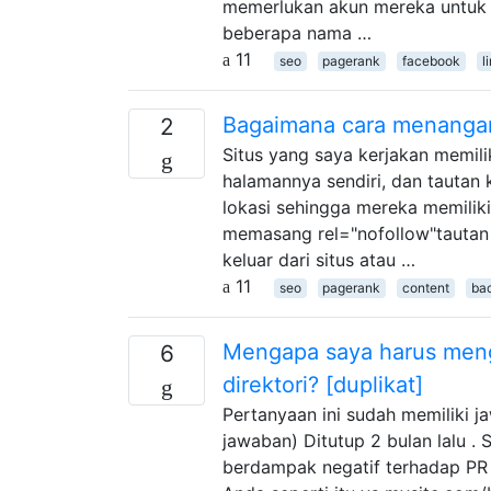
memerlukan akun mereka untuk 
beberapa nama …
11
seo
pagerank
facebook
l
Bagaimana cara menangani 
2
Situs yang saya kerjakan memili
halamannya sendiri, dan tautan k
lokasi sehingga mereka memilik
memasang rel="nofollow"tautan e
keluar dari situs atau …
11
seo
pagerank
content
bac
Mengapa saya harus mengg
6
direktori? [duplikat]
Pertanyaan ini sudah memiliki 
jawaban) Ditutup 2 bulan lalu .
berdampak negatif terhadap PR 