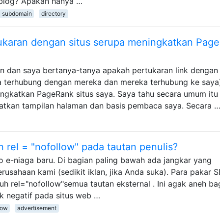
/blog? Apakah hanya …
subdomain
directory
karan dengan situs serupa meningkatkan Pag
n dan saya bertanya-tanya apakah pertukaran link dengan
a terhubung dengan mereka dan mereka terhubung ke saya
ingkatkan PageRank situs saya. Saya tahu secara umum itu
atkan tampilan halaman dan basis pembaca saya. Secara 
rel = "nofollow" pada tautan penulis?
o e-niaga baru. Di bagian paling bawah ada jangkar yang
usahaan kami (sedikit iklan, jika Anda suka). Para pakar 
 rel="nofollow"semua tautan eksternal . Ini agak aneh ba
k negatif pada situs web …
low
advertisement