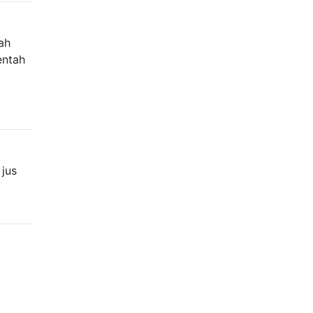
ah
entah
jus