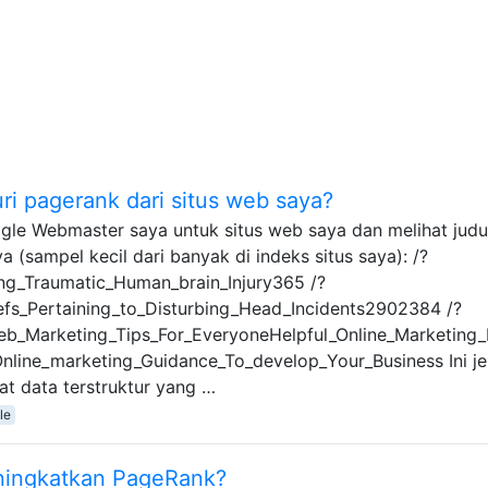
 pagerank dari situs web saya?
oogle Webmaster saya untuk situs web saya dan melihat judu
a (sampel kecil dari banyak di indeks situs saya): /?
ng_Traumatic_Human_brain_Injury365 /?
efs_Pertaining_to_Disturbing_Head_Incidents2902384 /?
_Web_Marketing_Tips_For_EveryoneHelpful_Online_Marketin
_Online_marketing_Guidance_To_develop_Your_Business Ini j
at data terstruktur yang …
tle
eningkatkan PageRank?