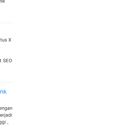
nik
tus X
at SEO
ank
dengan
erjadi
gi ,