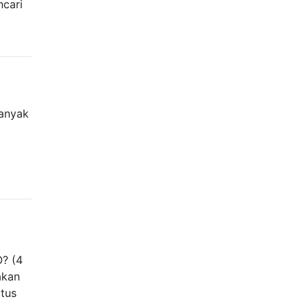
cari
banyak
a
O? (4
akan
tus