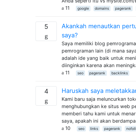
Anda seperti itu vs mysite.com
11
google
domains
pagerank
Akankah menautkan pertu
5
saya?
Saya memiliki blog pemrograma
pemrograman lain (di mana say
adalah ide yang baik untuk men
diinginkan karena akan meningk
11
seo
pagerank
backlinks
Haruskah saya meletakkan 
4
Kami baru saja meluncurkan tok
menghubungkan ke situs web per
memberi tahu kami untuk menaruh
saya, apakah ini akan berdampa
10
seo
links
pagerank
nofol