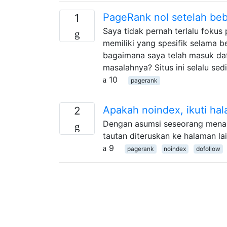
PageRank nol setelah be
1
Saya tidak pernah terlalu fokus
memiliki yang spesifik selama 
bagaimana saya telah masuk daf
masalahnya? Situs ini selalu se
10
pagerank
Apakah noindex, ikuti hal
2
Dengan asumsi seseorang menand
tautan diteruskan ke halaman la
9
pagerank
noindex
dofollow