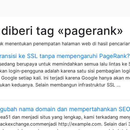
diberi tag «pagerank»
uk menentukan penempatan halaman web di hasil pencaria
transisi ke SSL tanpa mempengaruhi PageRank?
i sedang berupaya untuk memindahkan semua lalu lintas ke 
kan login-pengguna adalah karena satu sisi pembagian log
Google setiap kali. Ini terjadi karena Google hanya akan me
, bukan keduanya. Selain membangun infrastruktur SSL …
ngubah nama domain dan mempertahankan SEO
 Area51 dan menjadi situs yang lengkap, kami terkadang me
stackexchange.commenjadi http://example.com. Selain dari 