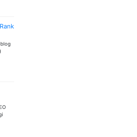
eRank
 blog
)
…
SEO
gi