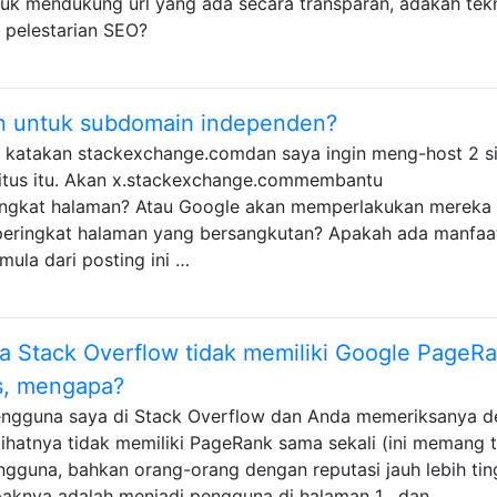
tuk mendukung url yang ada secara transparan, adakah tek
 pelestarian SEO?
n untuk subdomain independen?
 katakan stackexchange.comdan saya ingin meng-host 2 si
situs itu. Akan x.stackexchange.commembantu
ingkat halaman? Atau Google akan memperlakukan mereka
h peringkat halaman yang bersangkutan? Apakah ada manfa
ula dari posting ini …
 Stack Overflow tidak memiliki Google PageR
s, mengapa?
ngguna saya di Stack Overflow dan Anda memeriksanya 
hatnya tidak memiliki PageRank sama sekali (ini memang t
guna, bahkan orang-orang dengan reputasi jauh lebih ting
aknya adalah menjadi pengguna di halaman 1 , dan …