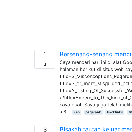
Bersenang-senang mencuri
1
Saya mencari hari ini di alat G
halaman berikut di situs web say
title=3_Misconceptions_Regardi
title=3_or_more_Misguided_beli
title=A_Listing_Of_Successful
/?title=Adhere_to_This_kind_of
saya buat! Saya juga telah melih
8
seo
pagerank
backlinks
ti
Bisakah tautan keluar m
3