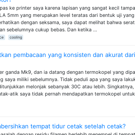
as ke printer saya karena lapisan yang sangat kecil tamp
PLA 5mm yang merupakan level teratas dari bentuk uji yang
erhatikan dengan seksama, saya dapat melihat bahwa sera
san sebelumnya cukup bebas. Dan ketika …
ce
cooling
kan pembacaan yang konsisten dan akurat dar
er ganda Mk9, dan ia datang dengan termokopel yang dip
g saya miliki sebelumnya. Tidak peduli apa yang saya laku
itunjukkan melonjak sebanyak 30C atau lebih. Singkatnya,
tak-atik saya tidak pernah mendapatkan termokopel untuk
ersihkan tempat tidur cetak setelah cetak?
salah dengan residu filamen berlebih menempel di tempat