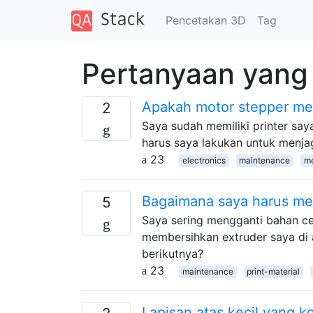
Pencetakan 3D
Tag
Pertanyaan yang 
Apakah motor stepper me
2
Saya sudah memiliki printer sa
harus saya lakukan untuk menj
23
electronics
maintenance
m
Bagaimana saya harus me
5
Saya sering mengganti bahan cet
membersihkan extruder saya di
berikutnya?
23
maintenance
print-material
Lapisan atas kecil yang k