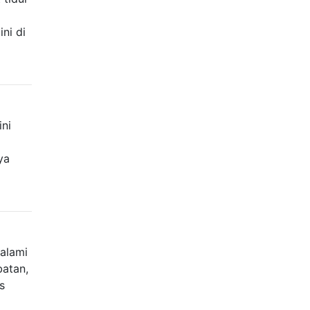
ni di
ini
ya
alami
atan,
s