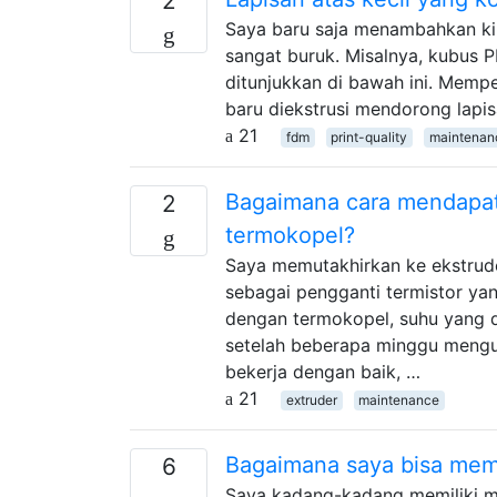
2
Saya baru saja menambahkan kip
sangat buruk. Misalnya, kubus 
ditunjukkan di bawah ini. Memp
baru diekstrusi mendorong lapi
21
fdm
print-quality
maintenan
Bagaimana cara mendapat
2
termokopel?
Saya memutakhirkan ke ekstrud
sebagai pengganti termistor yan
dengan termokopel, suhu yang d
setelah beberapa minggu mengu
bekerja dengan baik, …
21
extruder
maintenance
Bagaimana saya bisa memb
6
Saya kadang-kadang memiliki ma