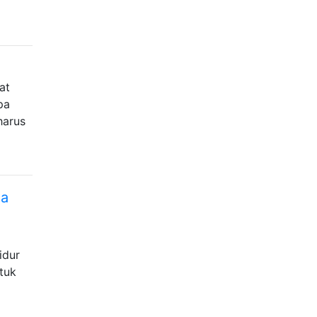
at
pa
harus
da
idur
tuk