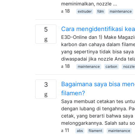
meminimalkan, nozzle …
18
extruder
fdm
maintenance
Cara mengidentifikasi ke
5
E3D-Online dan 1) Make Magazin
karbon dan cahaya dalam filame
yang sepertinya tidak bisa say
diwaspadai jika nozzle Anda te
18
maintenance
carbon
nozzle
Bagaimana saya bisa men
3
filamen?
Saya membuat cetakan tes untuk 
dengan lubang di tengahnya. Pa
cetak, yang berarti bahwa saya
melonggarkannya. Salah satu so
11
abs
filament
maintenance