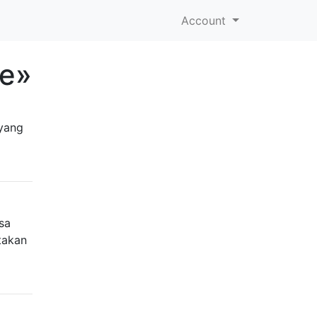
Account
ce»
 yang
sa
takan