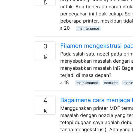
cetak. Ada beberapa cara untuk
pencegahan ini tidak cukup. Sei
beberapa printer, meskipun tid
20
maintenance
Filamen mengekstrusi pad
3
Pada salah satu nozel pada prin
menyebabkan masalah dengan adh
menyebabkan masalah ini? Bag
terjadi di masa depan?
18
maintenance
extruder
extru
Bagaimana cara menjaga k
4
Menggunakan printer MDF termo
masalah dengan nozzle yang te
tetapi dugaan saya adalah debu 
tanpa mengekstrusi). Apa yang 