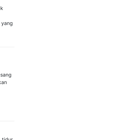
ak
t yang
i
asang
kan
 tidur