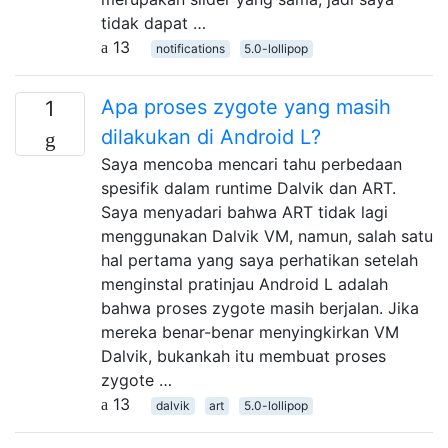
tidak dapat …
13
notifications
5.0-lollipop
Apa proses zygote yang masih
1
dilakukan di Android L?
Saya mencoba mencari tahu perbedaan
spesifik dalam runtime Dalvik dan ART.
Saya menyadari bahwa ART tidak lagi
menggunakan Dalvik VM, namun, salah satu
hal pertama yang saya perhatikan setelah
menginstal pratinjau Android L adalah
bahwa proses zygote masih berjalan. Jika
mereka benar-benar menyingkirkan VM
Dalvik, bukankah itu membuat proses
zygote …
13
dalvik
art
5.0-lollipop