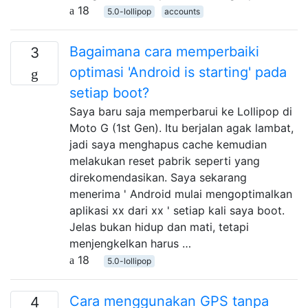
18
5.0-lollipop
accounts
Bagaimana cara memperbaiki
3
optimasi 'Android is starting' pada
setiap boot?
Saya baru saja memperbarui ke Lollipop di
Moto G (1st Gen). Itu berjalan agak lambat,
jadi saya menghapus cache kemudian
melakukan reset pabrik seperti yang
direkomendasikan. Saya sekarang
menerima ' Android mulai mengoptimalkan
aplikasi xx dari xx ' setiap kali saya boot.
Jelas bukan hidup dan mati, tetapi
menjengkelkan harus …
18
5.0-lollipop
Cara menggunakan GPS tanpa
4