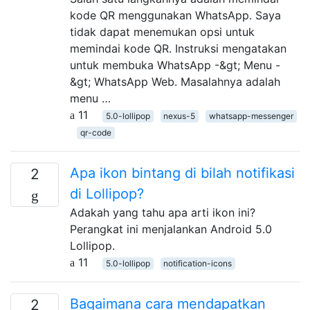
kode QR menggunakan WhatsApp. Saya
tidak dapat menemukan opsi untuk
memindai kode QR. Instruksi mengatakan
untuk membuka WhatsApp -&gt; Menu -
&gt; WhatsApp Web. Masalahnya adalah
menu …
11
5.0-lollipop
nexus-5
whatsapp-messenger
qr-code
Apa ikon bintang di bilah notifikasi
2
di Lollipop?
Adakah yang tahu apa arti ikon ini?
Perangkat ini menjalankan Android 5.0
Lollipop.
11
5.0-lollipop
notification-icons
Bagaimana cara mendapatkan
2