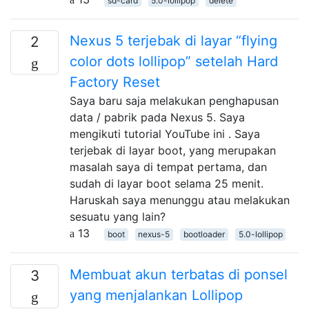
sd-card
5.0-lollipop
delete
Nexus 5 terjebak di layar “flying
2
color dots lollipop” setelah Hard
Factory Reset
Saya baru saja melakukan penghapusan
data / pabrik pada Nexus 5. Saya
mengikuti tutorial YouTube ini . Saya
terjebak di layar boot, yang merupakan
masalah saya di tempat pertama, dan
sudah di layar boot selama 25 menit.
Haruskah saya menunggu atau melakukan
sesuatu yang lain?
13
boot
nexus-5
bootloader
5.0-lollipop
Membuat akun terbatas di ponsel
3
yang menjalankan Lollipop