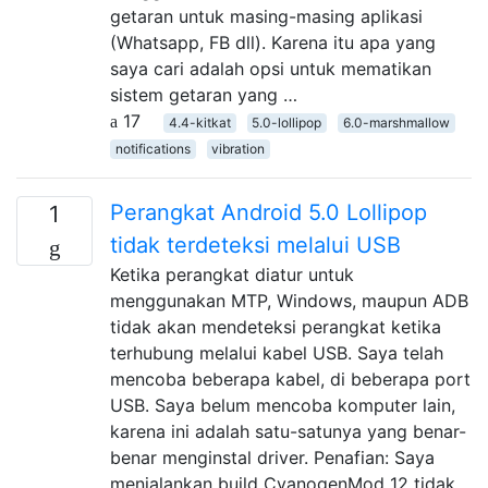
getaran untuk masing-masing aplikasi
(Whatsapp, FB dll). Karena itu apa yang
saya cari adalah opsi untuk mematikan
sistem getaran yang …
17
4.4-kitkat
5.0-lollipop
6.0-marshmallow
notifications
vibration
Perangkat Android 5.0 Lollipop
1
tidak terdeteksi melalui USB
Ketika perangkat diatur untuk
menggunakan MTP, Windows, maupun ADB
tidak akan mendeteksi perangkat ketika
terhubung melalui kabel USB. Saya telah
mencoba beberapa kabel, di beberapa port
USB. Saya belum mencoba komputer lain,
karena ini adalah satu-satunya yang benar-
benar menginstal driver. Penafian: Saya
menjalankan build CyanogenMod 12 tidak