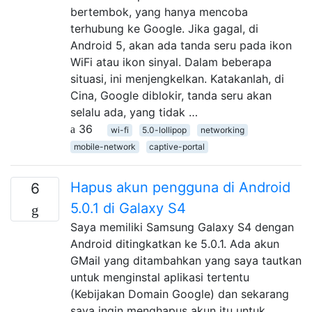
bertembok, yang hanya mencoba
terhubung ke Google. Jika gagal, di
Android 5, akan ada tanda seru pada ikon
WiFi atau ikon sinyal. Dalam beberapa
situasi, ini menjengkelkan. Katakanlah, di
Cina, Google diblokir, tanda seru akan
selalu ada, yang tidak …
36
wi-fi
5.0-lollipop
networking
mobile-network
captive-portal
Hapus akun pengguna di Android
6
5.0.1 di Galaxy S4
Saya memiliki Samsung Galaxy S4 dengan
Android ditingkatkan ke 5.0.1. Ada akun
GMail yang ditambahkan yang saya tautkan
untuk menginstal aplikasi tertentu
(Kebijakan Domain Google) dan sekarang
saya ingin menghapus akun itu untuk