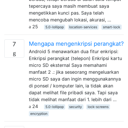
tepercaya saya masih membuat saya
mengetikkan kunci pas. Saya telah
mencoba mengubah lokasi, akurasi, …
25
5.0-lollipop
location-services
smart-lock
Mengapa mengenkripsi perangkat?
7
Android 5 menawarkan dua fitur enkripsi:
Enkripsi perangkat (telepon) Enkripsi kartu
micro SD eksternal Saya memahami
manfaat 2 .: jika seseorang mengeluarkan
micro SD saya dan ingin menggunakannya
di ponsel / komputer lain, ia tidak akan
dapat melihat file pribadi saya. Tapi saya
tidak melihat manfaat dari 1. lebih dari …
24
5.0-lollipop
security
lock-screens
encryption