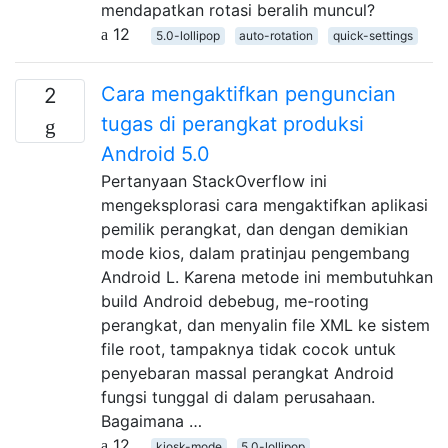
mendapatkan rotasi beralih muncul?
12
5.0-lollipop
auto-rotation
quick-settings
Cara mengaktifkan penguncian
2
tugas di perangkat produksi
Android 5.0
Pertanyaan StackOverflow ini
mengeksplorasi cara mengaktifkan aplikasi
pemilik perangkat, dan dengan demikian
mode kios, dalam pratinjau pengembang
Android L. Karena metode ini membutuhkan
build Android debebug, me-rooting
perangkat, dan menyalin file XML ke sistem
file root, tampaknya tidak cocok untuk
penyebaran massal perangkat Android
fungsi tunggal di dalam perusahaan.
Bagaimana …
12
kiosk-mode
5.0-lollipop