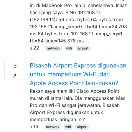
ini di MacBook Pro lain di sebelahnya. Inilah
hasil ping saya. PING 192.168.1.1
(192.168.1.1): 56 data bytes 64 bytes from
192.168.1.1: icmp_seq=0 ttl=64 time=24.703
ms 64 bytes from 192.168.1.1: icmp_seq=1
ttl=64 time=145.378 ms …
22
network
wifi
airport
Bisakah Airport Express digunakan
3
untuk memperluas Wi-Fi dari
Apple Access Point lain-bukan?
Rekan saya memiliki Cisco Access Point
murah di lantai lain. Dia menggunakan Mac
Pro dan Wi-Fi sangat jerawatan. Bisakah
Airport Express digunakan untuk
memperluas jaringan ini?
16
network
wifi
airport