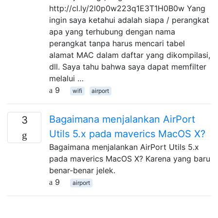
http://cl.ly/2l0p0w223q1E3T1H0B0w Yang
ingin saya ketahui adalah siapa / perangkat
apa yang terhubung dengan nama
perangkat tanpa harus mencari tabel
alamat MAC dalam daftar yang dikompilasi,
dll. Saya tahu bahwa saya dapat memfilter
melalui …
9
wifi
airport
Bagaimana menjalankan AirPort
3
Utils 5.x pada maverics MacOS X?
Bagaimana menjalankan AirPort Utils 5.x
pada maverics MacOS X? Karena yang baru
benar-benar jelek.
9
airport