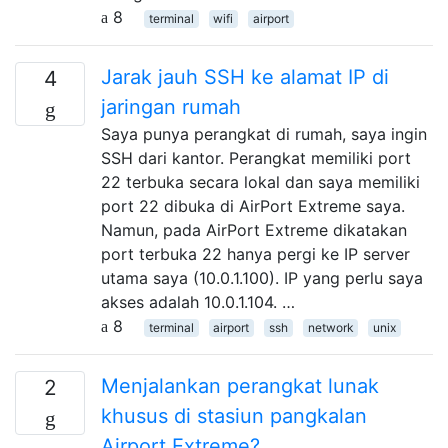
8
terminal
wifi
airport
Jarak jauh SSH ke alamat IP di
4
jaringan rumah
Saya punya perangkat di rumah, saya ingin
SSH dari kantor. Perangkat memiliki port
22 terbuka secara lokal dan saya memiliki
port 22 dibuka di AirPort Extreme saya.
Namun, pada AirPort Extreme dikatakan
port terbuka 22 hanya pergi ke IP server
utama saya (10.0.1.100). IP yang perlu saya
akses adalah 10.0.1.104. …
8
terminal
airport
ssh
network
unix
Menjalankan perangkat lunak
2
khusus di stasiun pangkalan
Airport Extreme?