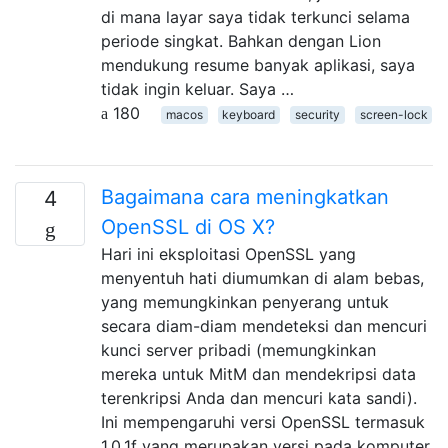
di mana layar saya tidak terkunci selama
periode singkat. Bahkan dengan Lion
mendukung resume banyak aplikasi, saya
tidak ingin keluar. Saya …
180
macos
keyboard
security
screen-lock
Bagaimana cara meningkatkan
4
OpenSSL di OS X?
Hari ini eksploitasi OpenSSL yang
menyentuh hati diumumkan di alam bebas,
yang memungkinkan penyerang untuk
secara diam-diam mendeteksi dan mencuri
kunci server pribadi (memungkinkan
mereka untuk MitM dan mendekripsi data
terenkripsi Anda dan mencuri kata sandi).
Ini mempengaruhi versi OpenSSL termasuk
1.0.1f yang merupakan versi pada komputer