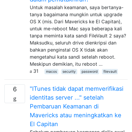
Untuk masalah keamanan, saya bertanya-
tanya bagaimana mungkin untuk upgrade
OS X (mis. Dari Mavericks ke El Capitan),
untuk me-reboot Mac saya beberapa kali
tanpa meminta kata sandi FileVault 2 saya?
Maksudku, seluruh drive dienkripsi dan
bahkan penginstal OS X tidak akan
mengetahui kata sandi setelah reboot.
Meskipun demikian, itu reboot …
31
macos
security
password
filevault
"ITunes tidak dapat memverifikasi
6
identitas server ..." setelah
Pembaruan Keamanan di
Mavericks atau meningkatkan ke
El Capitan
Sebelum pembaruan keamanan dirilis awal