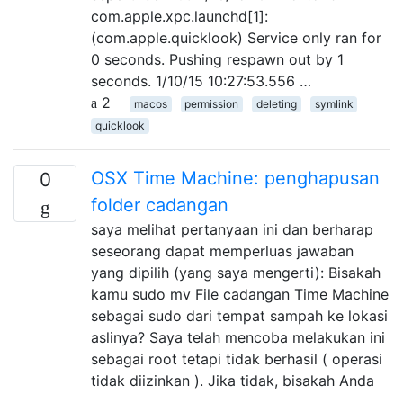
com.apple.xpc.launchd[1]:
(com.apple.quicklook) Service only ran for
0 seconds. Pushing respawn out by 1
seconds. 1/10/15 10:27:53.556 …
2
macos
permission
deleting
symlink
quicklook
OSX Time Machine: penghapusan
0
folder cadangan
saya melihat pertanyaan ini dan berharap
seseorang dapat memperluas jawaban
yang dipilih (yang saya mengerti): Bisakah
kamu sudo mv File cadangan Time Machine
sebagai sudo dari tempat sampah ke lokasi
aslinya? Saya telah mencoba melakukan ini
sebagai root tetapi tidak berhasil ( operasi
tidak diizinkan ). Jika tidak, bisakah Anda
…