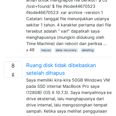
/lost+found/ $ file iNode44670523
iNode46670523: xar archive -version 1
Catatan: tanggal file menunjukkan usianya
sekitar 1 tahun. 4 karakter pertama dari file
tersebut adalah " xar!" dapatkah saya
menghapusnya (mungkin didukung oleh
Time Machine) dan reboot dan periksa …
49
macos
data-recovery
deleting
Ruang disk tidak dibebaskan
8
setelah dihapus
Saya memiliki kira-kira 50GB Windows VM
pada SSD internal MacBook Pro saya
(128GB) (OS X 10.7.3). Saya menyalinnya ke
drive eksternal, lalu menghapusnya dari
drive internal, lalu mengosongkan tempat
sampah. Ketika saya melihat penggunaan