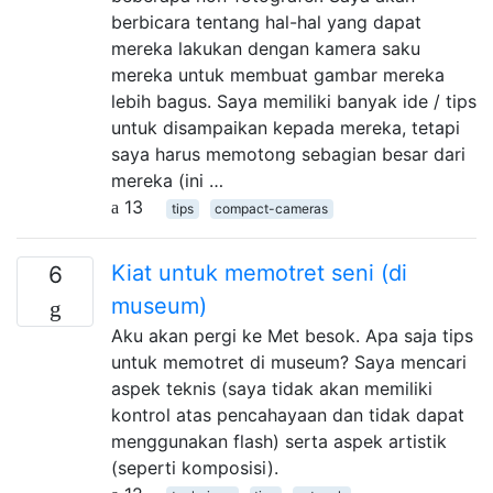
berbicara tentang hal-hal yang dapat
mereka lakukan dengan kamera saku
mereka untuk membuat gambar mereka
lebih bagus. Saya memiliki banyak ide / tips
untuk disampaikan kepada mereka, tetapi
saya harus memotong sebagian besar dari
mereka (ini …
13
tips
compact-cameras
Kiat untuk memotret seni (di
6
museum)
Aku akan pergi ke Met besok. Apa saja tips
untuk memotret di museum? Saya mencari
aspek teknis (saya tidak akan memiliki
kontrol atas pencahayaan dan tidak dapat
menggunakan flash) serta aspek artistik
(seperti komposisi).