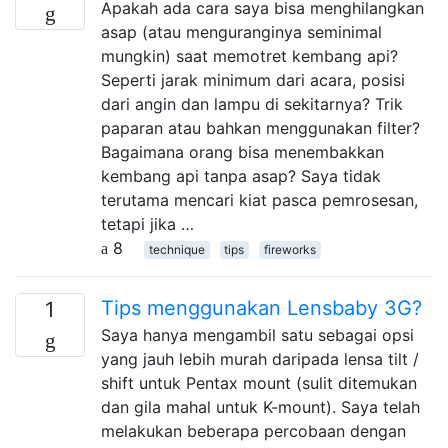
Apakah ada cara saya bisa menghilangkan
asap (atau menguranginya seminimal
mungkin) saat memotret kembang api?
Seperti jarak minimum dari acara, posisi
dari angin dan lampu di sekitarnya? Trik
paparan atau bahkan menggunakan filter?
Bagaimana orang bisa menembakkan
kembang api tanpa asap? Saya tidak
terutama mencari kiat pasca pemrosesan,
tetapi jika …
8
technique
tips
fireworks
Tips menggunakan Lensbaby 3G?
1
Saya hanya mengambil satu sebagai opsi
yang jauh lebih murah daripada lensa tilt /
shift untuk Pentax mount (sulit ditemukan
dan gila mahal untuk K-mount). Saya telah
melakukan beberapa percobaan dengan