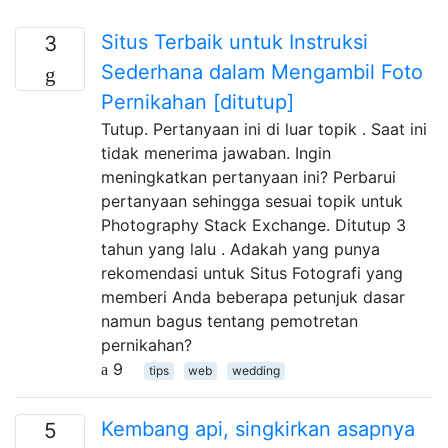
Situs Terbaik untuk Instruksi
3
Sederhana dalam Mengambil Foto
Pernikahan [ditutup]
Tutup. Pertanyaan ini di luar topik . Saat ini
tidak menerima jawaban. Ingin
meningkatkan pertanyaan ini? Perbarui
pertanyaan sehingga sesuai topik untuk
Photography Stack Exchange. Ditutup 3
tahun yang lalu . Adakah yang punya
rekomendasi untuk Situs Fotografi yang
memberi Anda beberapa petunjuk dasar
namun bagus tentang pemotretan
pernikahan?
9
tips
web
wedding
Kembang api, singkirkan asapnya
5