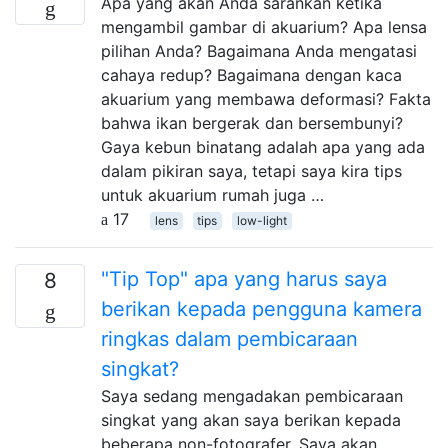
Apa yang akan Anda sarankan ketika
mengambil gambar di akuarium? Apa lensa
pilihan Anda? Bagaimana Anda mengatasi
cahaya redup? Bagaimana dengan kaca
akuarium yang membawa deformasi? Fakta
bahwa ikan bergerak dan bersembunyi?
Gaya kebun binatang adalah apa yang ada
dalam pikiran saya, tetapi saya kira tips
untuk akuarium rumah juga …
17
lens
tips
low-light
"Tip Top" apa yang harus saya
8
berikan kepada pengguna kamera
ringkas dalam pembicaraan
singkat?
Saya sedang mengadakan pembicaraan
singkat yang akan saya berikan kepada
beberapa non-fotografer. Saya akan