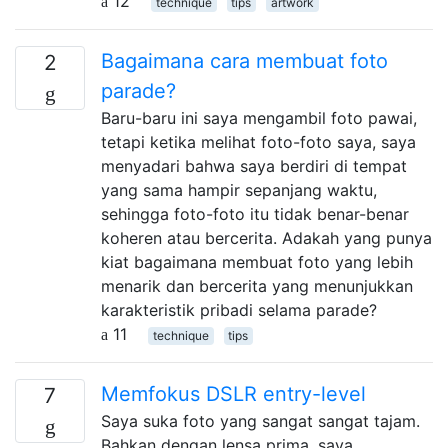
12
technique
tips
artwork
Bagaimana cara membuat foto
2
parade?
Baru-baru ini saya mengambil foto pawai,
tetapi ketika melihat foto-foto saya, saya
menyadari bahwa saya berdiri di tempat
yang sama hampir sepanjang waktu,
sehingga foto-foto itu tidak benar-benar
koheren atau bercerita. Adakah yang punya
kiat bagaimana membuat foto yang lebih
menarik dan bercerita yang menunjukkan
karakteristik pribadi selama parade?
11
technique
tips
Memfokus DSLR entry-level
7
Saya suka foto yang sangat sangat tajam.
Bahkan dengan lensa prima, saya