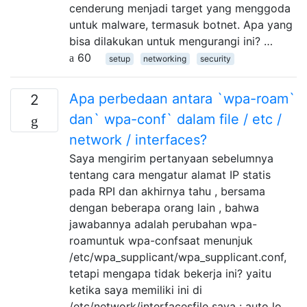
cenderung menjadi target yang menggoda
untuk malware, termasuk botnet. Apa yang
bisa dilakukan untuk mengurangi ini? …
60
setup
networking
security
Apa perbedaan antara `wpa-roam`
2
dan` wpa-conf` dalam file / etc /
network / interfaces?
Saya mengirim pertanyaan sebelumnya
tentang cara mengatur alamat IP statis
pada RPI dan akhirnya tahu , bersama
dengan beberapa orang lain , bahwa
jawabannya adalah perubahan wpa-
roamuntuk wpa-confsaat menunjuk
/etc/wpa_supplicant/wpa_supplicant.conf,
tetapi mengapa tidak bekerja ini? yaitu
ketika saya memiliki ini di
/etc/network/interfacesfile saya : auto lo