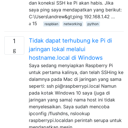
dan koneksi SSH ke Pi akan habis. Jika
saya ping saya mendapatkan yang berikut:
C:\Users\andrew&gt;ping 192.168.1.42 …
15
raspbian
networking
python
Tidak dapat terhubung ke Pi di
1
jaringan lokal melalui
hostname.local di Windows
Saya sedang menyiapkan Raspberry Pi
untuk pertama kalinya, dan telah SSHing ke
dalamnya pada Mac di jaringan yang sama
seperti: ssh pi@raspberrypi.local Namun
pada kotak Windows 10 saya (juga di
jaringan yang sama) nama host ini tidak
menyelesaikan. Saya sudah mencoba
ipconfig /flushdns, nslookup
raspberrypi.localdan perintah serupa untuk
mendapatkan mesin …