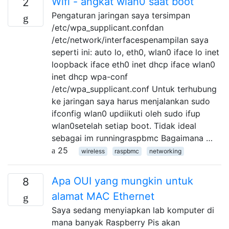
Wifi - angkat wlan0 saat boot
2
Pengaturan jaringan saya tersimpan
/etc/wpa_supplicant.confdan
/etc/network/interfacespenampilan saya
seperti ini: auto lo, eth0, wlan0 iface lo inet
loopback iface eth0 inet dhcp iface wlan0
inet dhcp wpa-conf
/etc/wpa_supplicant.conf Untuk terhubung
ke jaringan saya harus menjalankan sudo
ifconfig wlan0 updiikuti oleh sudo ifup
wlan0setelah setiap boot. Tidak ideal
sebagai im runningraspbmc Bagaimana …
25
wireless
raspbmc
networking
Apa OUI yang mungkin untuk
8
alamat MAC Ethernet
Saya sedang menyiapkan lab komputer di
mana banyak Raspberry Pis akan