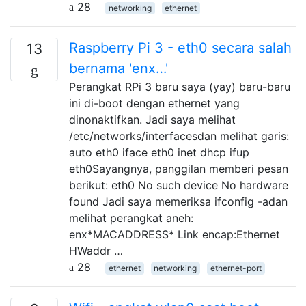
28
networking
ethernet
Raspberry Pi 3 - eth0 secara salah
13
bernama 'enx…'
Perangkat RPi 3 baru saya (yay) baru-baru
ini di-boot dengan ethernet yang
dinonaktifkan. Jadi saya melihat
/etc/networks/interfacesdan melihat garis:
auto eth0 iface eth0 inet dhcp ifup
eth0Sayangnya, panggilan memberi pesan
berikut: eth0 No such device No hardware
found Jadi saya memeriksa ifconfig -adan
melihat perangkat aneh:
enx*MACADDRESS* Link encap:Ethernet
HWaddr …
28
ethernet
networking
ethernet-port