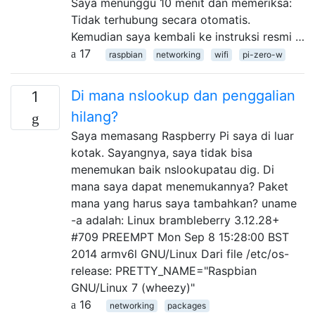
Saya menunggu 10 menit dan memeriksa:
Tidak terhubung secara otomatis.
Kemudian saya kembali ke instruksi resmi …
17
raspbian
networking
wifi
pi-zero-w
Di mana nslookup dan penggalian
1
hilang?
Saya memasang Raspberry Pi saya di luar
kotak. Sayangnya, saya tidak bisa
menemukan baik nslookupatau dig. Di
mana saya dapat menemukannya? Paket
mana yang harus saya tambahkan? uname
-a adalah: Linux brambleberry 3.12.28+
#709 PREEMPT Mon Sep 8 15:28:00 BST
2014 armv6l GNU/Linux Dari file /etc/os-
release: PRETTY_NAME="Raspbian
GNU/Linux 7 (wheezy)"
16
networking
packages