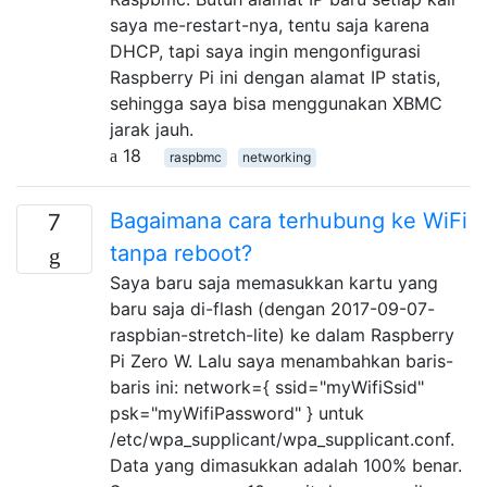
saya me-restart-nya, tentu saja karena
DHCP, tapi saya ingin mengonfigurasi
Raspberry Pi ini dengan alamat IP statis,
sehingga saya bisa menggunakan XBMC
jarak jauh.
18
raspbmc
networking
Bagaimana cara terhubung ke WiFi
7
tanpa reboot?
Saya baru saja memasukkan kartu yang
baru saja di-flash (dengan 2017-09-07-
raspbian-stretch-lite) ke dalam Raspberry
Pi Zero W. Lalu saya menambahkan baris-
baris ini: network={ ssid="myWifiSsid"
psk="myWifiPassword" } untuk
/etc/wpa_supplicant/wpa_supplicant.conf.
Data yang dimasukkan adalah 100% benar.