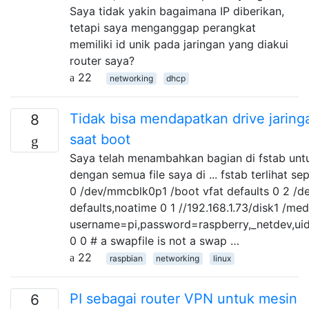
Saya tidak yakin bagaimana IP diberikan,
tetapi saya menganggap perangkat
memiliki id unik pada jaringan yang diakui
router saya?
22
networking
dhcp
Tidak bisa mendapatkan drive jarin
8
saat boot
Saya telah menambahkan bagian di fstab unt
dengan semua file saya di ... fstab terlihat se
0 /dev/mmcblk0p1 /boot vfat defaults 0 2 /
defaults,noatime 0 1 //192.168.1.73/disk1 /med
username=pi,password=raspberry,_netdev,uid
0 0 # a swapfile is not a swap …
22
raspbian
networking
linux
PI sebagai router VPN untuk mesin
6