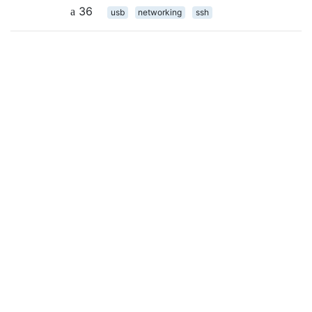
36
usb
networking
ssh