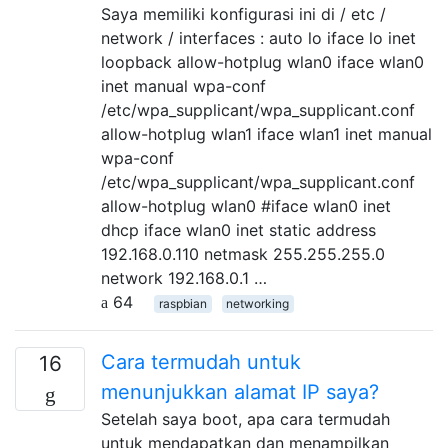
Saya memiliki konfigurasi ini di / etc /
network / interfaces : auto lo iface lo inet
loopback allow-hotplug wlan0 iface wlan0
inet manual wpa-conf
/etc/wpa_supplicant/wpa_supplicant.conf
allow-hotplug wlan1 iface wlan1 inet manual
wpa-conf
/etc/wpa_supplicant/wpa_supplicant.conf
allow-hotplug wlan0 #iface wlan0 inet
dhcp iface wlan0 inet static address
192.168.0.110 netmask 255.255.255.0
network 192.168.0.1 …
64
raspbian
networking
Cara termudah untuk
16
menunjukkan alamat IP saya?
Setelah saya boot, apa cara termudah
untuk mendapatkan dan menampilkan