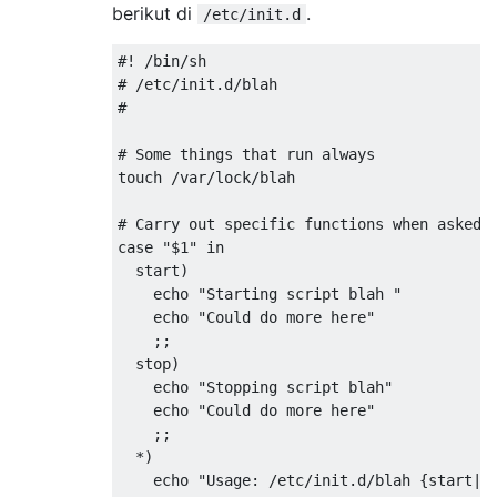
berikut di
.
/etc/init.d
#! /bin/sh

# /etc/init.d/blah

#

# Some things that run always

touch /var/lock/blah

# Carry out specific functions when asked t
case "$1" in

  start)

    echo "Starting script blah "

    echo "Could do more here"

    ;;

  stop)

    echo "Stopping script blah"

    echo "Could do more here"

    ;;

  *)

    echo "Usage: /etc/init.d/blah {start|st