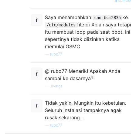
sumber
Saya menambahkan
ke
snd_bcm2835
file di Xbian saya tetapi
/etc/modules
itu membuat loop pada saat boot. ini
sepertinya tidak diizinkan ketika
memulai OSMC
—
rubo77
@ rubo77 Menarik! Apakah Anda
sampai ke dasarnya?
—
Jivings
Tidak yakin. Mungkin itu kebetulan.
Seluruh instalasi tampaknya agak
rusak sekarang ...
—
rubo77