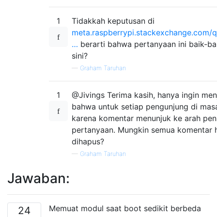
1
Tidakkah keputusan di
meta.raspberrypi.stackexchange.com/q
…
berarti bahwa pertanyaan ini baik-bai
sini?
—
Graham Taruhan
1
@Jivings Terima kasih, hanya ingin men
bahwa untuk setiap pengunjung di mas
karena komentar menunjuk ke arah pe
pertanyaan. Mungkin semua komentar 
dihapus?
—
Graham Taruhan
Jawaban:
Memuat modul saat boot sedikit berbeda
24