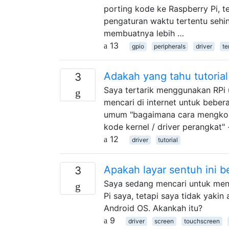
porting kode ke Raspberry Pi,
pengaturan waktu tertentu sehi
membuatnya lebih …
13
gpio
peripherals
driver
te
Adakah yang tahu tutorial
3
Saya tertarik menggunakan RPi 
mencari di internet untuk bebera
umum "bagaimana cara mengkompil
kode kernel / driver perangkat" 
12
driver
tutorial
Apakah layar sentuh ini b
3
Saya sedang mencari untuk mend
Pi saya, tetapi saya tidak yaki
Android OS. Akankah itu?
9
driver
screen
touchscreen