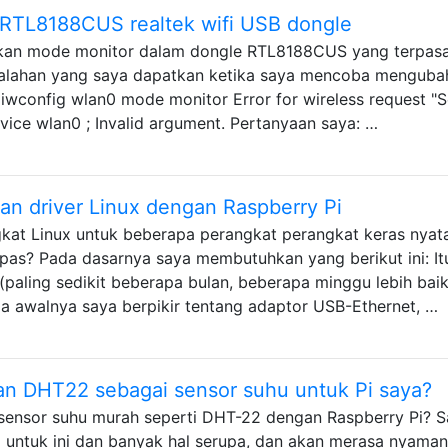
 RTL8188CUS realtek wifi USB dongle
kan mode monitor dalam dongle RTL8188CUS yang terpas
esalahan yang saya dapatkan ketika saya mencoba menguba
iwconfig wlan0 mode monitor Error for wireless request "S
vice wlan0 ; Invalid argument. Pertanyaan saya: …
n driver Linux dengan Raspberry Pi
gkat Linux untuk beberapa perangkat perangkat keras nyat
 pas? Pada dasarnya saya membutuhkan yang berikut ini: It
(paling sedikit beberapa bulan, beberapa minggu lebih baik
da awalnya saya berpikir tentang adaptor USB-Ethernet, …
n DHT22 sebagai sensor suhu untuk Pi saya?
nsor suhu murah seperti DHT-22 dengan Raspberry Pi? S
 untuk ini dan banyak hal serupa, dan akan merasa nyaman