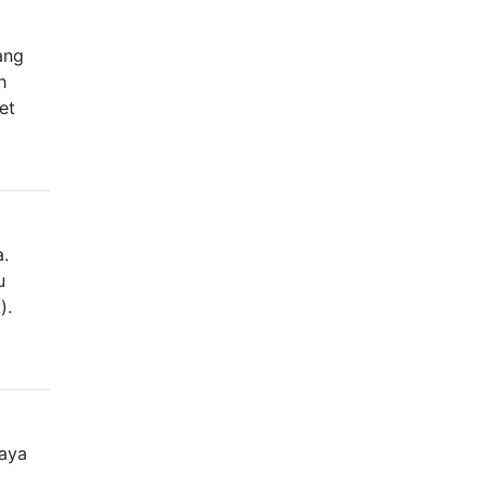
ang
h
et
a.
u
).
aya