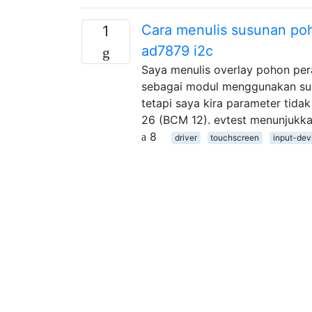
Cara menulis susunan po
1
ad7879 i2c
Saya menulis overlay pohon pera
sebagai modul menggunakan sumb
tetapi saya kira parameter tidak
26 (BCM 12). evtest menunjukkan
8
driver
touchscreen
input-dev