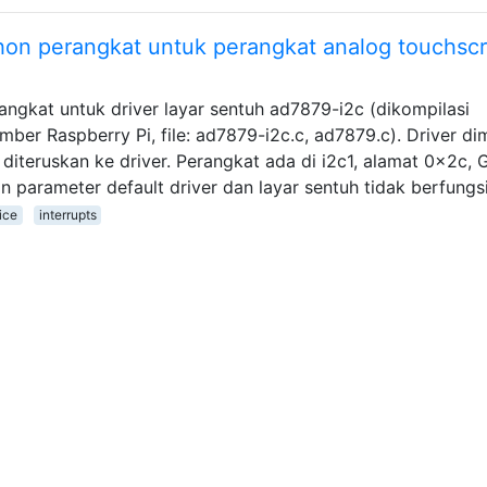
hon perangkat untuk perangkat analog touchsc
ngkat untuk driver layar sentuh ad7879-i2c (dikompilasi
er Raspberry Pi, file: ad7879-i2c.c, ad7879.c). Driver di
 diteruskan ke driver. Perangkat ada di i2c1, alamat 0x2c, 
 parameter default driver dan layar sentuh tidak berfungs
ice
interrupts