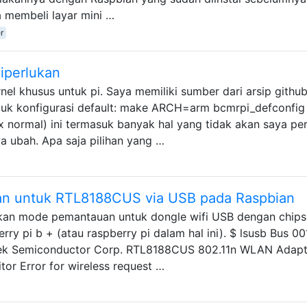
a membeli layar mini …
r
diperlukan
el khusus untuk pi. Saya memiliki sumber dari arsip github
uk konfigurasi default: make ARCH=arm bcmrpi_defconfig
nux normal) ini termasuk banyak hal yang tidak akan saya per
a ubah. Apa saja pilihan yang …
an untuk RTL8188CUS via USB pada Raspbian
an mode pemantauan untuk dongle wifi USB dengan chips
 pi b + (atau raspberry pi dalam hal ini). $ lsusb Bus 00
tek Semiconductor Corp. RTL8188CUS 802.11n WLAN Adapt
or Error for wireless request …