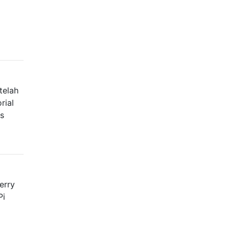
telah
rial
is
erry
Pi