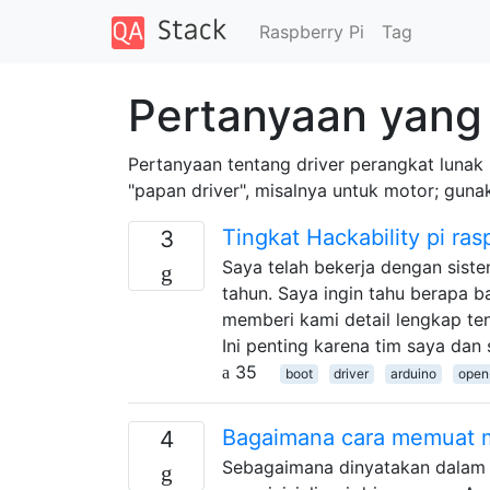
Raspberry Pi
Tag
Pertanyaan yang 
Pertanyaan tentang driver perangkat lunak 
"papan driver", misalnya untuk motor; guna
Tingkat Hackability pi ras
3
Saya telah bekerja dengan sist
tahun. Saya ingin tahu berapa 
memberi kami detail lengkap ten
Ini penting karena tim saya dan
35
boot
driver
arduino
open
Bagaimana cara memuat m
4
Sebagaimana dinyatakan dalam M