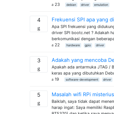
23
debian
driver
emulation
Frekuensi SPI apa yang d
4
Apa SPI frekuensi yang didukun
driver SPI bootc.net ? Adakah 
berkomunikasi dengan beberapa 
22
hardware
gpio
driver
Adakah yang mencoba D
3
Apakah ada antarmuka JTAG / B
keras apa yang dibutuhkan De
19
software-development
driver
Masalah wifi RPi misteriu
5
Baiklah, saya tidak dapat menem
harap ingat: Saya memiliki Rasp
RT5370) dan ketika saya menyal