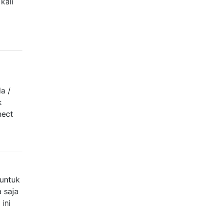
kali
a /
k
nect
 untuk
 saja
ini