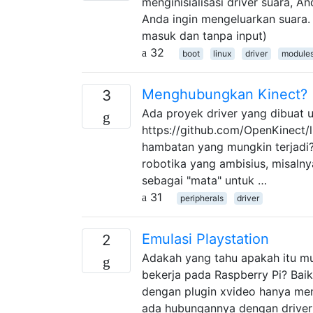
menginisialisasi driver suara,
Anda ingin mengeluarkan suara.
masuk dan tanpa input)
32
boot
linux
driver
module
Menghubungkan Kinect?
3
Ada proyek driver yang dibuat un
https://github.com/OpenKinect/l
hambatan yang mungkin terjadi?
robotika yang ambisius, misaln
sebagai "mata" untuk …
31
peripherals
driver
Emulasi Playstation
2
Adakah yang tahu apakah itu mu
bekerja pada Raspberry Pi? Ba
dengan plugin xvideo hanya mem
ada hubungannya dengan driver /