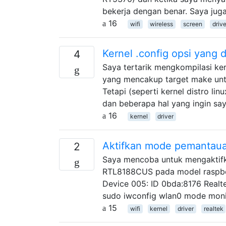
bekerja dengan benar. Saya jug
16
wifi
wireless
screen
drive
Kernel .config opsi yang 
4
Saya tertarik mengkompilasi kern
yang mencakup target make unt
Tetapi (seperti kernel distro li
dan beberapa hal yang ingin say
16
kernel
driver
Aktifkan mode pemantau
2
Saya mencoba untuk mengaktifk
RTL8188CUS pada model raspberry
Device 005: ID 0bda:8176 Real
sudo iwconfig wlan0 mode monit
15
wifi
kernel
driver
realtek