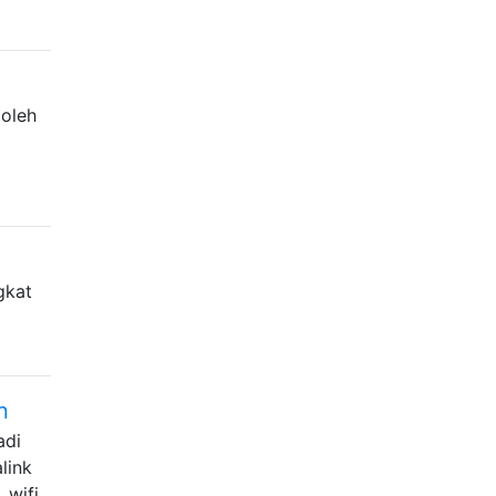
 oleh
gkat
n
adi
link
 wifi