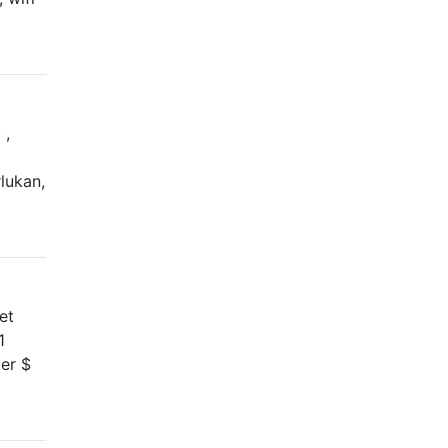
 ,
lukan,
et
1
er $