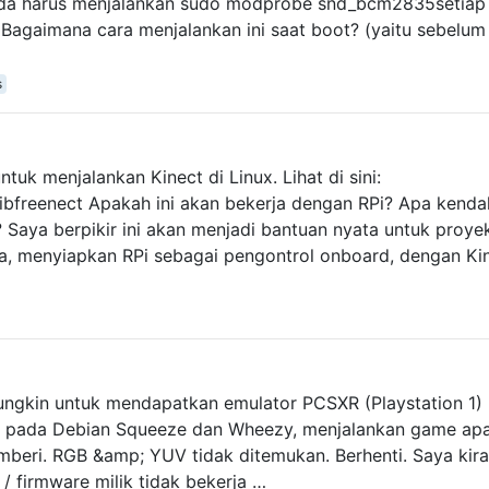
 Anda harus menjalankan sudo modprobe snd_bcm2835setiap 
 Bagaimana cara menjalankan ini saat boot? (yaitu sebelum
s
tuk menjalankan Kinect di Linux. Lihat di sini:
ibfreenect Apakah ini akan bekerja dengan RPi? Apa kendal
 Saya berpikir ini akan menjadi bantuan nyata untuk proye
ya, menyiapkan RPi sebagai pengontrol onboard, dengan Ki
ngkin untuk mendapatkan emulator PCSXR (Playstation 1)
ik pada Debian Squeeze dan Wheezy, menjalankan game apa
beri. RGB &amp; YUV tidak ditemukan. Berhenti. Saya kira 
 firmware milik tidak bekerja …