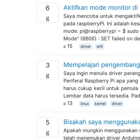
Aktifkan mode monitor di
6
Saya mencoba untuk mengaktif
pada raspberryPI. Ini adalah k
mode: pi@raspberrypi ~ $ sudo 
Mode" (8B06) : SET failed on de
15
driver
wifi
Mempelajari pengembanga
3
Saya ingin menulis driver peran
Periferal Raspberry Pi apa yang
harus cukup kecil untuk pemula 
Lembar data harus tersedia. Pa
13
linux
kernel
driver
Bisakah saya menggunaka
5
Apakah mungkin menggunakan se
telah menemukan driver Arduino