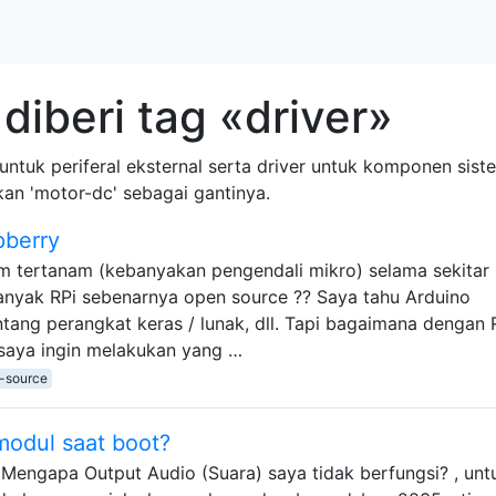
diberi tag «driver»
untuk periferal eksternal serta driver untuk komponen sis
kan 'motor-dc' sebagai gantinya.
pberry
em tertanam (kebanyakan pengendali mikro) selama sekitar
banyak RPi sebenarnya open source ?? Saya tahu Arduino
tang perangkat keras / lunak, dll. Tapi bagaimana dengan 
 saya ingin melakukan yang …
-source
odul saat boot?
engapa Output Audio (Suara) saya tidak berfungsi? , unt