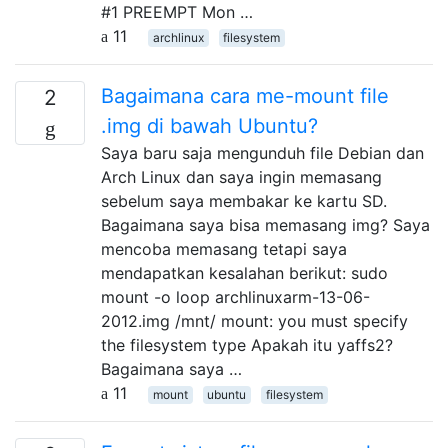
#1 PREEMPT Mon …
11
archlinux
filesystem
Bagaimana cara me-mount file
2
.img di bawah Ubuntu?
Saya baru saja mengunduh file Debian dan
Arch Linux dan saya ingin memasang
sebelum saya membakar ke kartu SD.
Bagaimana saya bisa memasang img? Saya
mencoba memasang tetapi saya
mendapatkan kesalahan berikut: sudo
mount -o loop archlinuxarm-13-06-
2012.img /mnt/ mount: you must specify
the filesystem type Apakah itu yaffs2?
Bagaimana saya …
11
mount
ubuntu
filesystem