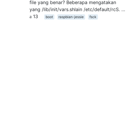
file yang benar? Beberapa mengatakan
yang /lib/init/vars.shlain /etc/default/rcS. …
13
boot
raspbian-jessie
fsck