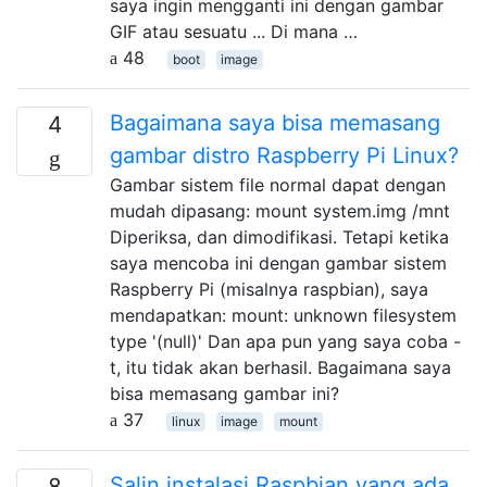
saya ingin mengganti ini dengan gambar
GIF atau sesuatu ... Di mana …
48
boot
image
Bagaimana saya bisa memasang
4
gambar distro Raspberry Pi Linux?
Gambar sistem file normal dapat dengan
mudah dipasang: mount system.img /mnt
Diperiksa, dan dimodifikasi. Tetapi ketika
saya mencoba ini dengan gambar sistem
Raspberry Pi (misalnya raspbian), saya
mendapatkan: mount: unknown filesystem
type '(null)' Dan apa pun yang saya coba -
t, itu tidak akan berhasil. Bagaimana saya
bisa memasang gambar ini?
37
linux
image
mount
Salin instalasi Raspbian yang ada
8