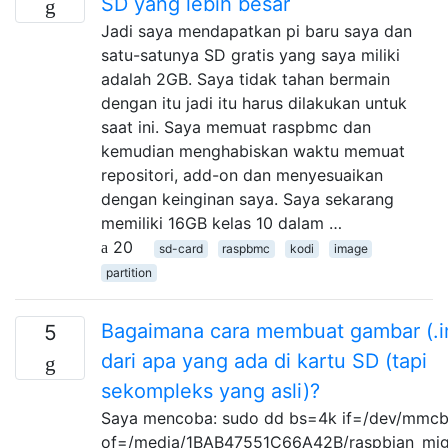
SD yang lebih besar
Jadi saya mendapatkan pi baru saya dan
satu-satunya SD gratis yang saya miliki
adalah 2GB. Saya tidak tahan bermain
dengan itu jadi itu harus dilakukan untuk
saat ini. Saya memuat raspbmc dan
kemudian menghabiskan waktu memuat
repositori, add-on dan menyesuaikan
dengan keinginan saya. Saya sekarang
memiliki 16GB kelas 10 dalam …
20
sd-card
raspbmc
kodi
image
partition
Bagaimana cara membuat gambar (.
5
dari apa yang ada di kartu SD (tapi
sekompleks yang asli)?
Saya mencoba: sudo dd bs=4k if=/dev/mmcb
of=/media/1BAB47551C66A42B/raspbian_mig