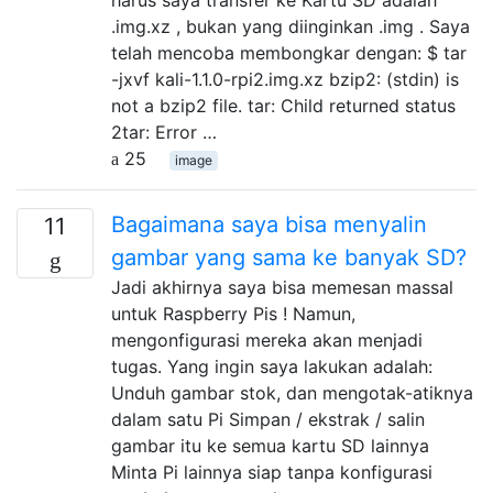
.img.xz , bukan yang diinginkan .img . Saya
telah mencoba membongkar dengan: $ tar
-jxvf kali-1.1.0-rpi2.img.xz bzip2: (stdin) is
not a bzip2 file. tar: Child returned status
2tar: Error …
25
image
Bagaimana saya bisa menyalin
11
gambar yang sama ke banyak SD?
Jadi akhirnya saya bisa memesan massal
untuk Raspberry Pis ! Namun,
mengonfigurasi mereka akan menjadi
tugas. Yang ingin saya lakukan adalah:
Unduh gambar stok, dan mengotak-atiknya
dalam satu Pi Simpan / ekstrak / salin
gambar itu ke semua kartu SD lainnya
Minta Pi lainnya siap tanpa konfigurasi