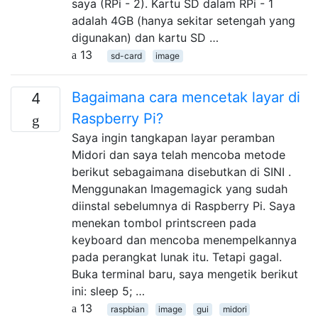
saya (RPi - 2). Kartu SD dalam RPi - 1
adalah 4GB (hanya sekitar setengah yang
digunakan) dan kartu SD …
13
sd-card
image
Bagaimana cara mencetak layar di
4
Raspberry Pi?
Saya ingin tangkapan layar peramban
Midori dan saya telah mencoba metode
berikut sebagaimana disebutkan di SINI .
Menggunakan Imagemagick yang sudah
diinstal sebelumnya di Raspberry Pi. Saya
menekan tombol printscreen pada
keyboard dan mencoba menempelkannya
pada perangkat lunak itu. Tetapi gagal.
Buka terminal baru, saya mengetik berikut
ini: sleep 5; …
13
raspbian
image
gui
midori