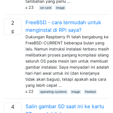
tambahan yang perlu …
23
sd-card
image
FreeBSD - cara termudah untuk
2
menginstal di RPi saya?
Dukungan Raspberry Pi telah bergabung ke
FreeBSD-CURRENT beberapa bulan yang
lalu. Namun instruksi instalasi terbaru masih
melibatkan proses panjang kompilasi silang
seluruh OS pada mesin lain untuk membuat
gambar instalasi. Saya menyadari ini adalah
hari-hari awal untuk ini (dan kinerjanya
tidak akan bagus), tetapi apakah ada cara
yang lebih cepat …
22
operating-systems
image
freebsd
Salin gambar SD saat ini ke kartu
4