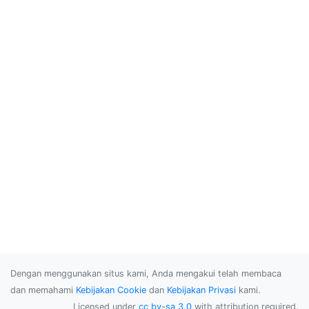
Dengan menggunakan situs kami, Anda mengakui telah membaca
dan memahami
Kebijakan Cookie
dan
Kebijakan Privasi
kami.
Licensed under
cc by-sa 3.0
with attribution required.