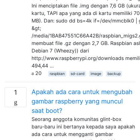
Ini menciptakan file .img dengan 7,6 GB (ukur
kartu, TAPI apa yang ada di kartu memiliki 7
MB). Dan: sudo dd bs=4k if=/dev/mmcblk0 | 
&gt;
/media/1BAB47551C66A42B/raspbian_migs2.
membuat file .gz dengan 2,7 GB. Raspbian asli
Debian 7 (Wheezy)) dari
http://www.raspberrypi.org/downloads memili
494,44 …
20
raspbian
sd-card
image
backup
Apakah ada cara untuk mengubah
1
gambar raspberry yang muncul
saat boot?
Seorang anggota komunitas glint-box
baru-baru ini bertanya kepada saya apakah
ada cara untuk mengganti gambar