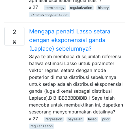
apa asal usul istilah regularisasi ?
27
terminology
regularization
history
tikhonov-regularization
Mengapa penalti Lasso setara
2
dengan eksponensial ganda
(Laplace) sebelumnya?
Saya telah membaca di sejumlah referensi
bahwa estimasi Lasso untuk parameter
vektor regresi setara dengan mode
posterior di mana distribusi sebelumnya
untuk setiap adalah distribusi eksponensial
ganda (juga dikenal sebagai distribusi
Laplace).B B iBBBBBBBiBiB_i Saya telah
mencoba untuk membuktikan ini, dapatkah
seseorang menyempurnakan detailnya?
27
regression
bayesian
lasso
prior
regularization