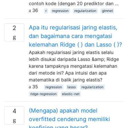
contoh kode (dengan 20 prediktor dan …
36
r
regression
regularization
glmnet
Apa itu regularisasi jaring elastis,
2
dan bagaimana cara mengatasi
kelemahan Ridge ( ) dan Lasso ( )?
Apakah regularisasi jaring elastis selalu
lebih disukai daripada Lasso &amp; Ridge
karena tampaknya mengatasi kelemahan
dari metode ini? Apa intuisi dan apa
matematika di balik jaring elastis?
35
regression
lasso
regularization
ridge-regression
elastic-net
(Mengapa) apakah model
4
overfitted cenderung memiliki
koefisien yang besar?