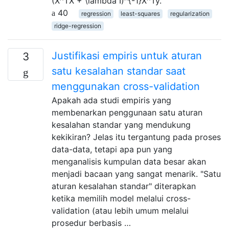
(X^TX + \lambda I)^{-1}X^Ty.
40
regression
least-squares
regularization
ridge-regression
Justifikasi empiris untuk aturan
3
satu kesalahan standar saat
menggunakan cross-validation
Apakah ada studi empiris yang
membenarkan penggunaan satu aturan
kesalahan standar yang mendukung
kekikiran? Jelas itu tergantung pada proses
data-data, tetapi apa pun yang
menganalisis kumpulan data besar akan
menjadi bacaan yang sangat menarik. "Satu
aturan kesalahan standar" diterapkan
ketika memilih model melalui cross-
validation (atau lebih umum melalui
prosedur berbasis …