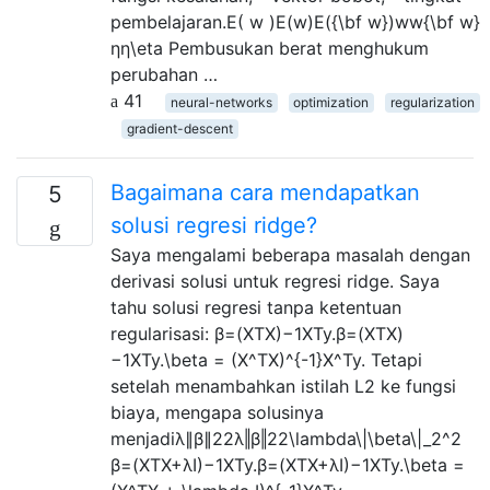
pembelajaran.E( w )E(w)E({\bf w})ww{\bf w}
ηη\eta Pembusukan berat menghukum
perubahan …
41
neural-networks
optimization
regularization
gradient-descent
Bagaimana cara mendapatkan
5
solusi regresi ridge?
Saya mengalami beberapa masalah dengan
derivasi solusi untuk regresi ridge. Saya
tahu solusi regresi tanpa ketentuan
regularisasi: β=(XTX)−1XTy.β=(XTX)
−1XTy.\beta = (X^TX)^{-1}X^Ty. Tetapi
setelah menambahkan istilah L2 ke fungsi
biaya, mengapa solusinya
menjadiλ∥β∥22λ‖β‖22\lambda\|\beta\|_2^2
β=(XTX+λI)−1XTy.β=(XTX+λI)−1XTy.\beta =