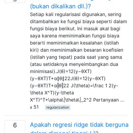
(bukan dikalikan dll.)?
Setiap kali regularisasi digunakan, sering
ditambahkan ke fungsi biaya seperti dalam
fungsi biaya berikut. Ini masuk akal bagi
saya karena meminimalkan fungsi biaya
berarti meminimalkan kesalahan (istilah
kiri) dan meminimalkan besaran koefisien
(istilah yang tepat) pada saat yang sama
(atau setidaknya menyeimbangkan dua
minimisasi).J(θ)=12(y−θXT)
(y−θXT)T+α∥θ∥22J(θ)=12(y−θXT)
(y−θXT)T+α‖θ‖22 J(\theta)=\frac 1 2(y-
\theta X^T)(y-\theta
X^T)^T+\alpha\|\theta\|_2^2 Pertanyaan …
51
regularization
Apakah regresi ridge tidak berguna
6