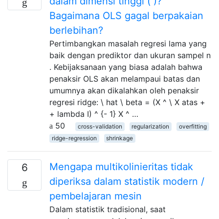
dalam dimensi tinggi ( )?
Bagaimana OLS gagal berpakaian
berlebihan?
Pertimbangkan masalah regresi lama yang
baik dengan prediktor dan ukuran sampel n
. Kebijaksanaan yang biasa adalah bahwa
penaksir OLS akan melampaui batas dan
umumnya akan dikalahkan oleh penaksir
regresi ridge: \ hat \ beta = (X ^ \ X atas +
+ lambda I) ^ {- 1} X ^ …
50
cross-validation
regularization
overfitting
ridge-regression
shrinkage
Mengapa multikolinieritas tidak
6
diperiksa dalam statistik modern /
pembelajaran mesin
Dalam statistik tradisional, saat