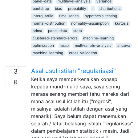
panel-data
multilevel-analysis
variance
bootstrap
bias
probability
r
distributions
interquartile
time-series
hypothesis-testing
normal-distribution
normality-assumption
kurtosis
arima
panel-data
stata
clustered-standard-errors
machine-learning
optimization
lasso
multivariate-analysis
ancova
machine-learning
cross-validation
Asal usul istilah "regularisasi"
3
Ketika saya memperkenalkan konsep
kepada murid-murid saya, saya sering
merasa senang memberi tahu mereka dari
mana asal usul istilah itu ("regresi",
misalnya, adalah istilah dengan asal yang
menarik). Saya belum dapat menemukan
sejarah / latar belakang istilah "regularisasi"
dalam pembelajaran statistik / mesin. Jadi,