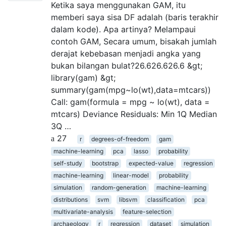
Ketika saya menggunakan GAM, itu
memberi saya sisa DF adalah (baris terakhir
dalam kode). Apa artinya? Melampaui
contoh GAM, Secara umum, bisakah jumlah
derajat kebebasan menjadi angka yang
bukan bilangan bulat?26.626.626.6 &gt;
library(gam) &gt;
summary(gam(mpg~lo(wt),data=mtcars))
Call: gam(formula = mpg ~ lo(wt), data =
mtcars) Deviance Residuals: Min 1Q Median
3Q …
27
r
degrees-of-freedom
gam
machine-learning
pca
lasso
probability
self-study
bootstrap
expected-value
regression
machine-learning
linear-model
probability
simulation
random-generation
machine-learning
distributions
svm
libsvm
classification
pca
multivariate-analysis
feature-selection
archaeology
r
regression
dataset
simulation