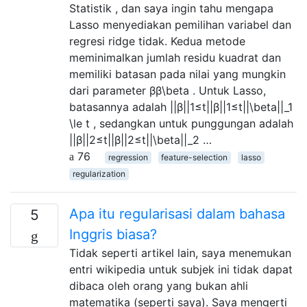
Statistik , dan saya ingin tahu mengapa
Lasso menyediakan pemilihan variabel dan
regresi ridge tidak. Kedua metode
meminimalkan jumlah residu kuadrat dan
memiliki batasan pada nilai yang mungkin
dari parameter ββ\beta . Untuk Lasso,
batasannya adalah ||β||1≤t||β||1≤t||\beta||_1
\le t , sedangkan untuk punggungan adalah
||β||2≤t||β||2≤t||\beta||_2 …
76
regression
feature-selection
lasso
regularization
Apa itu regularisasi dalam bahasa
5
Inggris biasa?
Tidak seperti artikel lain, saya menemukan
entri wikipedia untuk subjek ini tidak dapat
dibaca oleh orang yang bukan ahli
matematika (seperti saya). Saya mengerti