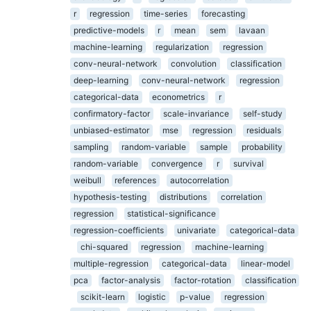
r
regression
time-series
forecasting
predictive-models
r
mean
sem
lavaan
machine-learning
regularization
regression
conv-neural-network
convolution
classification
deep-learning
conv-neural-network
regression
categorical-data
econometrics
r
confirmatory-factor
scale-invariance
self-study
unbiased-estimator
mse
regression
residuals
sampling
random-variable
sample
probability
random-variable
convergence
r
survival
weibull
references
autocorrelation
hypothesis-testing
distributions
correlation
regression
statistical-significance
regression-coefficients
univariate
categorical-data
chi-squared
regression
machine-learning
multiple-regression
categorical-data
linear-model
pca
factor-analysis
factor-rotation
classification
scikit-learn
logistic
p-value
regression