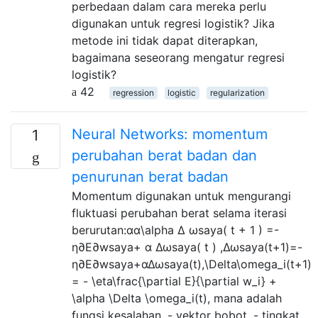
perbedaan dalam cara mereka perlu
digunakan untuk regresi logistik? Jika
metode ini tidak dapat diterapkan,
bagaimana seseorang mengatur regresi
logistik?
42
regression
logistic
regularization
Neural Networks: momentum
1
perubahan berat badan dan
penurunan berat badan
Momentum digunakan untuk mengurangi
fluktuasi perubahan berat selama iterasi
berurutan:αα\alpha Δ ωsaya( t + 1 ) =-
η∂E∂wsaya+ α Δωsaya( t ) ,Δωsaya(t+1)=-
η∂E∂wsaya+αΔωsaya(t),\Delta\omega_i(t+1)
= - \eta\frac{\partial E}{\partial w_i} +
\alpha \Delta \omega_i(t), mana adalah
fungsi kesalahan, - vektor bobot, - tingkat