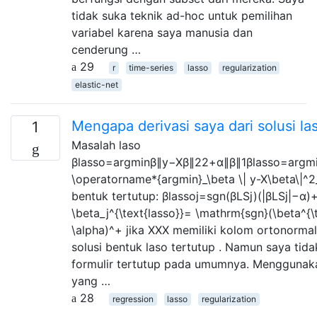
tidak suka teknik ad-hoc untuk pemilihan
variabel karena saya manusia dan
cenderung …
29
r
time-series
lasso
regularization
elastic-net
Mengapa derivasi saya dari solusi la
1
Masalah laso
βlasso=argminβ∥y−Xβ∥22+α∥β∥1βlasso=argminβ
\operatorname*{argmin}_\beta \| y-X\beta\|^2_2
bentuk tertutup: βlassoj=sgn(βLSj)(|βLSj|−α)
\beta_j^{\text{lasso}}= \mathrm{sgn}(\beta^{\t
\alpha)^+ jika XXX memiliki kolom ortonormal. 
solusi bentuk laso tertutup . Namun saya tid
formulir tertutup pada umumnya. Menggunaka
yang …
28
regression
lasso
regularization