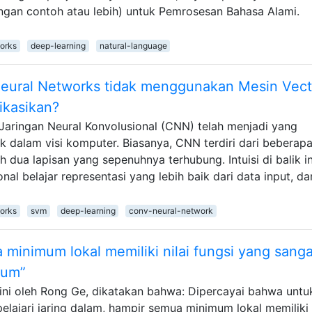
gan contoh atau lebih) untuk Pemrosesan Bahasa Alami.
orks
deep-learning
natural-language
eural Networks tidak menggunakan Mesin Vect
ikasikan?
 Jaringan Neural Konvolusional (CNN) telah menjadi yang
 dalam visi komputer. Biasanya, CNN terdiri dari beberap
eh dua lapisan yang sepenuhnya terhubung. Intuisi di balik in
al belajar representasi yang lebih baik dari data input, da
orks
svm
deep-learning
conv-neural-network
inimum lokal memiliki nilai fungsi yang sanga
mum”
 ini oleh Rong Ge, dikatakan bahwa: Dipercayai bahwa untu
ajari jaring dalam, hampir semua minimum lokal memiliki n