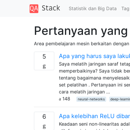
Statistik dan Big Data
Tag
Pertanyaan yang 
Area pembelajaran mesin berkaitan dengan 
Apa yang harus saya lakuk
5
Saya melatih jaringan saraf tet
memperbaikinya? Saya tidak bert
tentang bagaimana menyelesaika
set pelatihan . Pertanyaan ini 
cara melatih jaringan …
148
neural-networks
deep-learni
Apa kelebihan ReLU diband
6
Keadaan seni non-linearitas ada