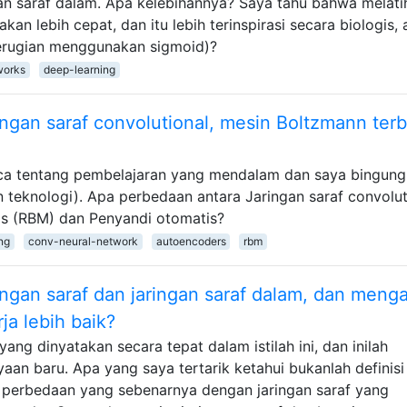
gan saraf dalam. Apa kelebihannya? Saya tahu bahwa melati
kan lebih cepat, dan itu lebih terinspirasi secara biologis,
 kerugian menggunakan sigmoid)?
works
deep-learning
ngan saraf convolutional, mesin Boltzmann terb
aca tentang pembelajaran yang mendalam dan saya bingung
n teknologi). Apa perbedaan antara Jaringan saraf convolut
as (RBM) dan Penyandi otomatis?
ng
conv-neural-network
autoencoders
rbm
ingan saraf dan jaringan saraf dalam, dan meng
ja lebih baik?
ng dinyatakan secara tepat dalam istilah ini, dan inilah
n baru. Apa yang saya tertarik ketahui bukanlah definisi
i perbedaan yang sebenarnya dengan jaringan saraf yang