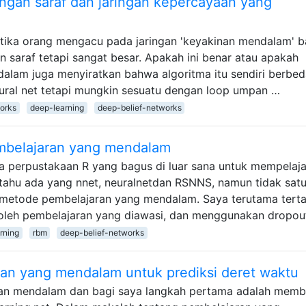
ingan saraf dan jaringan kepercayaan yang
ika orang mengacu pada jaringan 'keyakinan mendalam' 
an saraf tetapi sangat besar. Apakah ini benar atau apakah
alam juga menyiratkan bahwa algoritma itu sendiri berbed
eural net tetapi mungkin sesuatu dengan loop umpan …
orks
deep-learning
deep-belief-networks
mbelajaran yang mendalam
 perpustakaan R yang bagus di luar sana untuk mempelaja
 tahu ada yang nnet, neuralnetdan RSNNS, namun tidak sat
 metode pembelajaran yang mendalam. Saya terutama terta
i oleh pembelajaran yang diawasi, dan menggunakan dropou
rning
rbm
deep-belief-networks
n yang mendalam untuk prediksi deret waktu
ran mendalam dan bagi saya langkah pertama adalah mem