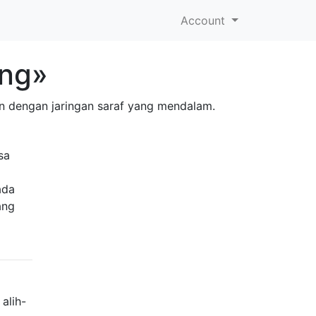
Account
ing»
an dengan jaringan saraf yang mendalam.
sa
ada
ang
alih-