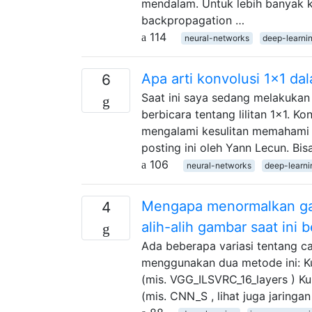
mendalam. Untuk lebih banyak k
backpropagation …
114
neural-networks
deep-learni
Apa arti konvolusi 1x1 dal
6
Saat ini saya sedang melakukan 
berbicara tentang lilitan 1x1. K
mengalami kesulitan memahami 
posting ini oleh Yann Lecun. B
106
neural-networks
deep-learni
Mengapa menormalkan gam
4
alih-alih gambar saat ini
Ada beberapa variasi tentang 
menggunakan dua metode ini: Ku
(mis. VGG_ILSVRC_16_layers ) Ku
(mis. CNN_S , lihat juga jaring