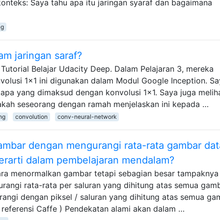
onteks: Saya tahu apa itu jaringan syaraf dan bagaimana
ng
am jaringan saraf?
Tutorial Belajar Udacity Deep. Dalam Pelajaran 3, mereka
onvolusi 1x1 ini digunakan dalam Modul Google Inception. S
apa yang dimaksud dengan konvolusi 1x1. Saya juga melih
isakah seseorang dengan ramah menjelaskan ini kepada …
ng
convolution
conv-neural-network
bar dengan mengurangi rata-rata gambar dat
 berarti dalam pembelajaran mendalam?
cara menormalkan gambar tetapi sebagian besar tampaknya
rangi rata-rata per saluran yang dihitung atas semua gam
rangi dengan piksel / saluran yang dihitung atas semua ga
an referensi Caffe ) Pendekatan alami akan dalam …