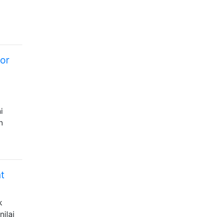
or
a
i
n
t
k
ilai