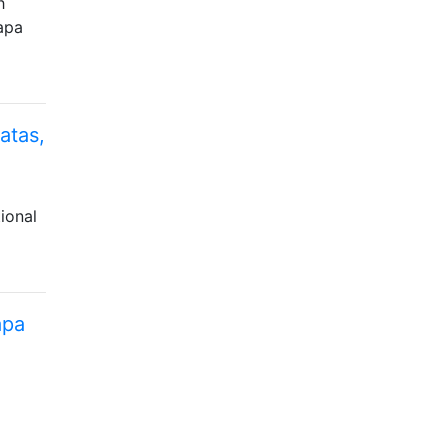
h
 apa
atas,
ional
apa