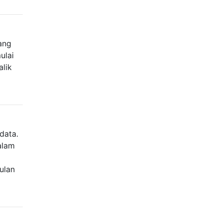
ang
ulai
alik
data.
alam
ulan