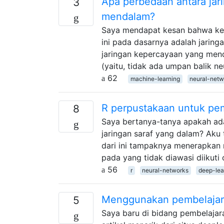
Apa perbedaan antara jar
3
mendalam?
Saya mendapat kesan bahwa ket
ini pada dasarnya adalah jaring
jaringan kepercayaan yang mend
(yaitu, tidak ada umpan balik n
62
machine-learning
neural-netw
R perpustakaan untuk pe
8
Saya bertanya-tanya apakah ada
jaringan saraf yang dalam? Aku
dari ini tampaknya menerapkan
pada yang tidak diawasi diikut
56
r
neural-networks
deep-lea
Menggunakan pembelajara
5
Saya baru di bidang pembelaja