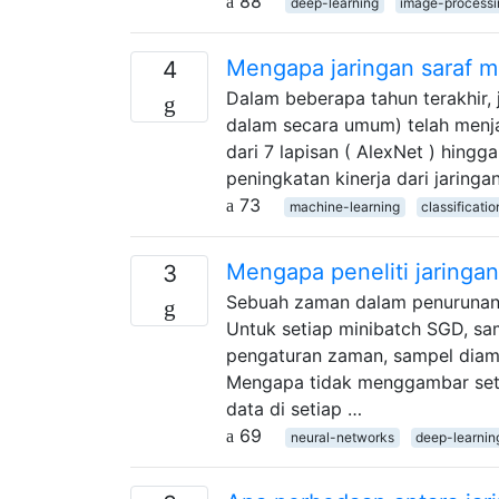
88
deep-learning
image-processi
Mengapa jaringan saraf men
4
Dalam beberapa tahun terakhir, 
dalam secara umum) telah menja
dari 7 lapisan ( AlexNet ) hingga
peningkatan kinerja dari jaring
73
machine-learning
classificatio
Mengapa peneliti jaringa
3
Sebuah zaman dalam penurunan gr
Untuk setiap minibatch SGD, sam
pengaturan zaman, sampel diambi
Mengapa tidak menggambar seti
data di setiap …
69
neural-networks
deep-learnin