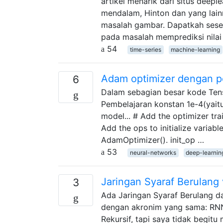
artikel menarik dari situs deep
mendalam, Hinton dan yang lai
masalah gambar. Dapatkah sese
pada masalah memprediksi nilai
54
time-series
machine-learning
Adam optimizer dengan p
6
Dalam sebagian besar kode Ten
Pembelajaran konstan 1e-4(yaitu 
model... # Add the optimizer tr
Add the ops to initialize variabl
AdamOptimizer(). init_op …
53
neural-networks
deep-learnin
Jaringan Syaraf Berulang 
3
Ada Jaringan Syaraf Berulang d
dengan akronim yang sama: RNN
Rekursif, tapi saya tidak begitu