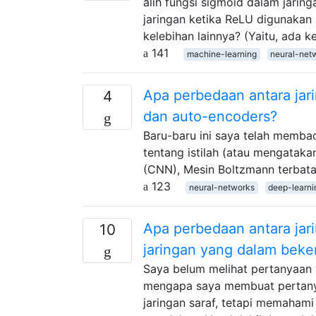
alih fungsi sigmoid dalam jarin
jaringan ketika ReLU digunakan a
kelebihan lainnya? (Yaitu, ada
141
machine-learning
neural-net
Apa perbedaan antara jari
4
dan auto-encoders?
Baru-baru ini saya telah memb
tentang istilah (atau mengataka
(CNN), Mesin Boltzmann terbat
123
neural-networks
deep-learni
Apa perbedaan antara jar
10
jaringan yang dalam beker
Saya belum melihat pertanyaan ya
mengapa saya membuat pertanyaa
jaringan saraf, tetapi memaham