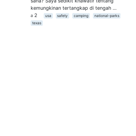
sana? Saya sedikit khawatir tentang
kemungkinan tertangkap di tengah …
2
usa
safety
camping
national-parks
texas