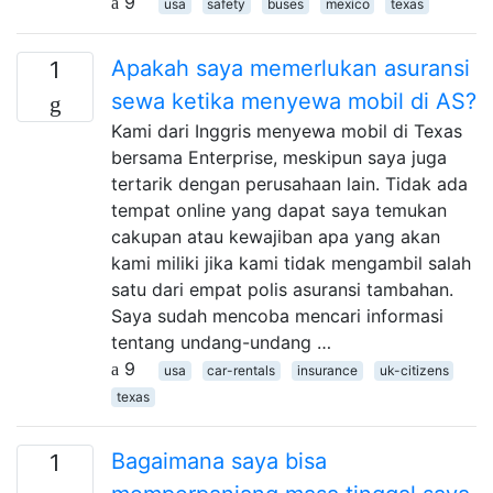
9
usa
safety
buses
mexico
texas
Apakah saya memerlukan asuransi
1
sewa ketika menyewa mobil di AS?
Kami dari Inggris menyewa mobil di Texas
bersama Enterprise, meskipun saya juga
tertarik dengan perusahaan lain. Tidak ada
tempat online yang dapat saya temukan
cakupan atau kewajiban apa yang akan
kami miliki jika kami tidak mengambil salah
satu dari empat polis asuransi tambahan.
Saya sudah mencoba mencari informasi
tentang undang-undang …
9
usa
car-rentals
insurance
uk-citizens
texas
Bagaimana saya bisa
1